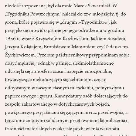
niedość rozpoznaną, był dla mnie Marek Skwarnicki. W
„Tygodniku Powszechnym” należał do tzw. młodzieży, tj. do
grona, które pojawiło się w „drugim »Tygodniku«”, jak
przyjęło się mówić o piśmie po jego odrodzeniu w grudniu
1956 r., wraz z Krzysztofem Kozłowskim, Jackiem Susułem,
Jerzym Kołątajem, Bronisławem Mamoniem czy Tadeuszem
Żychiewiczem. Przełom październikowy przypominam sobie
dosyć mgliście, jednak w pamięci siedmiolatka mocno
odcisnęła się atmosfera czasu i napięcie emocjonalne,
towarzyszące niekończącym się zebraniom, często
odbywanym w naszym ciasnym mieszkaniu, pełnym dymu
papierosowego i gwaru. Kandydatury osób dołączających do
zespołu zahartowanego w dotychczasowych bojach,
powiązanego przyjaźniami sięgającymi nieraz przedwojnia, a
teraz umocnionymi solidarnym przetrwaniem lat milczenia i
trudności materialnych w okresie pozbawienia warsztatu