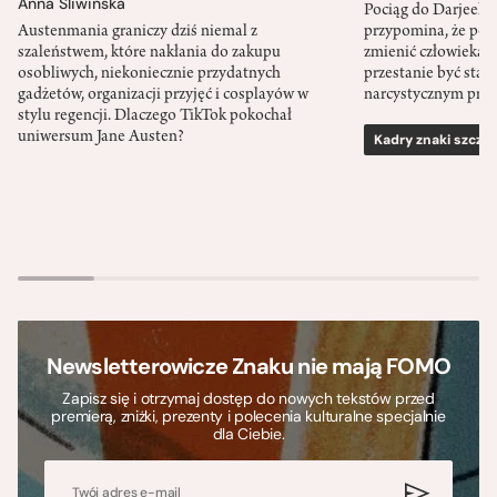
Anna Śliwińska
Pociąg do Darjeeli
Austenmania graniczy dziś niemal z
przypomina, że po
szaleństwem, które nakłania do zakupu
zmienić człowieka d
osobliwych, niekoniecznie przydatnych
przestanie być sta
gadżetów, organizacji przyjęć i cosplayów w
narcystycznym pro
stylu regencji. Dlaczego TikTok pokochał
uniwersum Jane Austen?
Kadry znaki szcze
Newsletterowicze Znaku nie mają FOMO
Zapisz się i otrzymaj dostęp do nowych tekstów przed
premierą, zniżki, prezenty i polecenia kulturalne specjalnie
dla Ciebie.