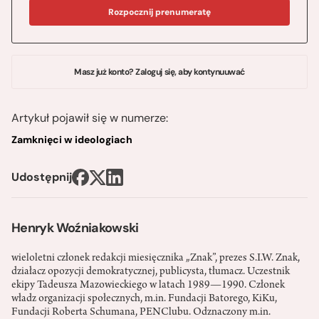
Rozpocznij prenumeratę
Masz już konto? Zaloguj się, aby kontynuuwać
Artykuł pojawił się w numerze:
Zamknięci w ideologiach
Udostępnij
Henryk Woźniakowski
wieloletni członek redakcji miesięcznika „Znak”, prezes S.I.W. Znak,
działacz opozycji demokratycznej, publicysta, tłumacz. Uczestnik
ekipy Tadeusza Mazowieckiego w latach 1989—­1990. Członek
władz organizacji społecznych, m.in. Fundacji Batorego, KiK­u,
Fundacji Roberta Schumana, PEN­Clubu. Odznaczony m.in.