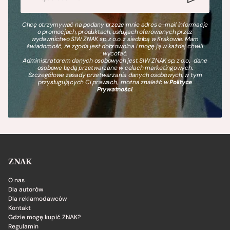
Chcę otrzymywać na podany przeze mnie adres e-mail informacje
o promocjach, produktach, usługach oferowanych przez
wydawnictwo SIW ZNAK sp. z o.o. z siedzibą w Krakowie. Mam
świadomość, że zgoda jest dobrowolna i mogę ją w każdej chwili
wycofać.
Administratorem danych osobowych jest SIW ZNAK sp. z o.o., dane
osobowe będą przetwarzane w celach marketingowych.
Szczegółowe zasady przetwarzania danych osobowych, w tym
przysługujących Ci prawach, można znaleźć w
Polityce
Prywatności
.
ZNAK
O nas
Dla autorów
Dla reklamodawców
Kontakt
Gdzie mogę kupić ZNAK?
Regulamin