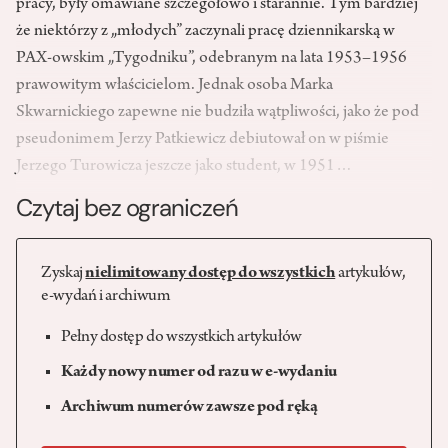
pracy, były omawiane szczegółowo i starannie. Tym bardziej
że niektórzy z „młodych” zaczynali pracę dziennikarską w
PAX-owskim „Tygodniku”, odebranym na lata 1953–1956
prawowitym właścicielom. Jednak osoba Marka
Skwarnickiego zapewne nie budziła wątpliwości, jako że pod
pseudonimem Jerzy Patkiewicz debiutował on w piśmie
Jerzego Turowicza jeszcze jako student, w 1951…
Czytaj bez ograniczeń
Zyskaj
nielimitowany dostęp do wszystkich
artykułów,
e-wydań i archiwum
Pełny dostęp do wszystkich artykułów
Każdy nowy numer od razu w e-wydaniu
Archiwum numerów zawsze pod ręką