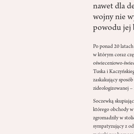
nawet dla d
wojny nie w
powodu jej 
Po ponad 20 latach
w którym coraz czę
oświeceniowo-świec
Tuska i Kaczyńskie
zaskakujący sposób z
zideologizowanej – 
Soczewką skupiającą
którego obchody w 
zgromadziły w stol
sympatyzujący z od