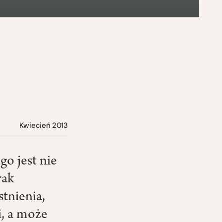
Kwiecień 2013
o jest nie
rak
stnienia,
i, a może