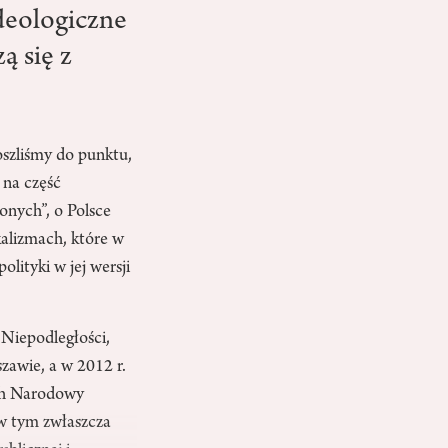
deologiczne
ą się z
szliśmy do punktu,
 na część
onych”, o Polsce
alizmach, które w
olityki w jej wersji
 Niepodległości,
zawie, a w 2012 r.
uch Narodowy
 w tym zwłaszcza