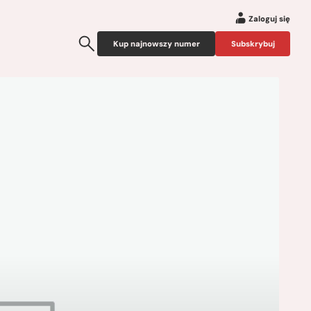
Zaloguj się
Kup najnowszy numer
Subskrybuj