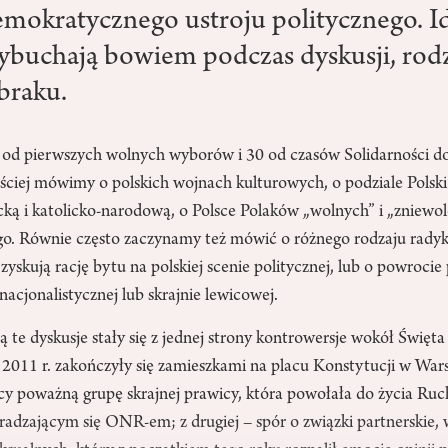
emokratycznego ustroju politycznego. I
ybuchają bowiem podczas dyskusji, rodz
braku.
 od pierwszych wolnych wyborów i 30 od czasów Solidarności do
ściej mówimy o polskich wojnach kulturowych, o podziale Polski
ką i katolicko-narodową, o Polsce Polaków „wolnych” i „zniewol
go. Równie często zaczynamy też mówić o różnego rodzaju radyk
yskują rację bytu na polskiej scenie politycznej, lub o powrocie p
nacjonalistycznej lub skrajnie lewicowej.
 te dyskusje stały się z jednej strony kontrowersje wokół Święta
2011 r. zakończyły się zamieszkami na placu Konstytucji w Wars
icy poważną grupę skrajnej prawicy, która powołała do życia R
radzającym się ONR-em; z drugiej – spór o związki partnerskie,