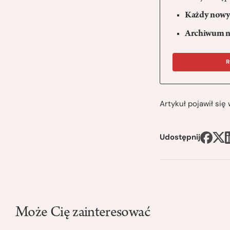
Każdy nowy 
Archiwum n
R
Artykuł pojawił si
Udostępnij
Może Cię zainteresować