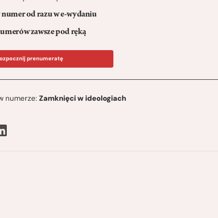
numer od razu w e-wydaniu
umerów zawsze pod ręką
ozpocznij prenumeratę
ę w numerze:
Zamknięci w ideologiach