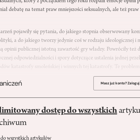
sualnych, który z początkiem tego roku rozpalił emocje opinii pu
ł debatę na temat praw mniejszości seksualnych, ale też praw k
rzeń pojawiły się pytania, do jakiego stopnia obserwowany konf
lityki, a do jakiego tworzy jedynie coś w rodzaju ideologicznej i 
ą opinii publicznej istotną zawartość gry władzy. Powróciły też 
ycznej odpowiedzialności i spory dotyczące ustalenia jednej prze
dów katastrofy smoleńskiej i winnych tej katastrofy. Te probl
raniczeń
Masz już konto? Zaloguj
limitowany dostęp do wszystkich
artyku
rchiwum
 do wszystkich artykułów