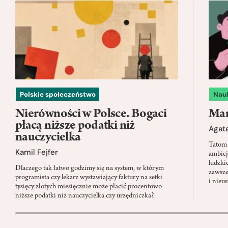
Polskie społeczeństwo
Nau
Nierówności w Polsce. Bogaci
Mam
płacą niższe podatki niż
Agata
nauczycielka
Tatom 
Kamil Fejfer
ambicj
ludzki
Dlaczego tak łatwo godzimy się na system, w którym
zawsze
programista czy lekarz wystawiający faktury na setki
i nieu
tysięcy złotych miesięcznie może płacić procentowo
niższe podatki niż nauczycielka czy urzędniczka?