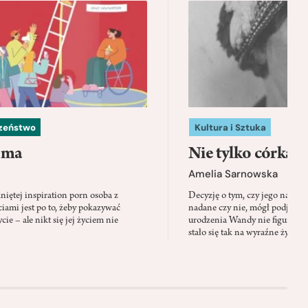
czeństwo
Kultura i Sztuka
 ma
Nie tylko córka
Amelia Sarnowska
niętej inspiration porn osoba z
Decyzję o tym, czy jego nazwis
ami jest po to, żeby pokazywać
nadane czy nie, mógł podjąć tylk
cie – ale nikt się jej życiem nie
urodzenia Wandy nie figuruje 
stało się tak na wyraźne życzen