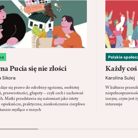
ka
Polskie społe
a Pucia się nie złości
Każdy coś
 Sikora
Karolina Sulej
daje się prawo do odrobiny egoizmu, osobistej
W kulturze przenik
i, przewrotności, głupoty – czyli cech i zachowań
niepełnosprawności
ch. Matki przedstawia się natomiast jako istoty
innym, czym jest ży
 opiekuńcze, praktyczne, nieskończenie cierpliwe
interesuje
stannie myślące o innych