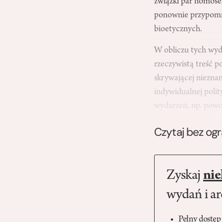
związki par homosek
ponownie przypomnia
bioetycznych.
W obliczu tych wyda
rzeczywistą treść po
skrywającej nieznan
indywidualnej polit
wydarzeń, np. powo
Czytaj bez og
Zyskaj
nie
wydań i a
Pełny dostęp