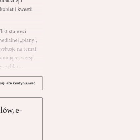
blicznej i
obiet i kwestii
likt stanowi
medialnej „piany”,
dyskusje na temat
konującej wersji
emy szybko…
 się, aby kontynuuwać
łów, e-