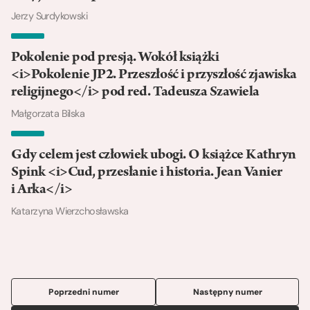
Jerzy Surdykowski
Pokolenie pod presją. Wokół książki
<i>Pokolenie JP2. Przeszłość i przyszłość zjawiska
religijnego</i> pod red. Tadeusza Szawiela
Małgorzata Bilska
Gdy celem jest człowiek ubogi. O książce Kathryn
Spink <i>Cud, przesłanie i historia. Jean Vanier
i Arka</i>
Katarzyna Wierzchosławska
Poprzedni numer
Następny numer