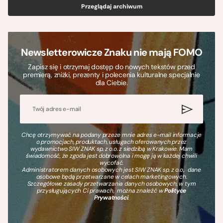
Przeglądaj archiwum
Newsletterowicze Znaku nie mają FOMO
Zapisz się i otrzymaj dostęp do nowych tekstów przed
premierą, zniżki, prezenty i polecenia kulturalne specjalnie
dla Ciebie.
Chcę otrzymywać na podany przeze mnie adres e-mail informacje
o promocjach, produktach, usługach oferowanych przez
wydawnictwo SIW ZNAK sp. z o.o. z siedzibą w Krakowie. Mam
świadomość, że zgoda jest dobrowolna i mogę ją w każdej chwili
wycofać.
Administratorem danych osobowych jest SIW ZNAK sp. z o.o., dane
osobowe będą przetwarzane w celach marketingowych.
Szczegółowe zasady przetwarzania danych osobowych, w tym
przysługujących Ci prawach, można znaleźć w
Polityce
Prywatności
.