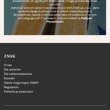
świadomość, że zgoda jest dobrowolna i mogę ją w każdej chwili
wycofać.
Administratorem danych osobowych jest SIW ZNAK sp. z o.o., dane
osobowe będą przetwarzane w celach marketingowych.
Szczegółowe zasady przetwarzania danych osobowych, w tym
przysługujących Ci prawach, można znaleźć w
Polityce
Prywatności
.
ZNAK
O nas
Dla autorów
Dla reklamodawców
Kontakt
Gdzie mogę kupić ZNAK?
Regulamin
Polityka prywatności