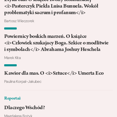
Etyka oka. O książce Iwony Kolasińskiej
<i>Pasterczyk Piekła Luisa Bunuela. Wokół
problematyki sacrum i profanum</i>
Bartosz Wieczorek
Powiernicy boskich marzeń. O książce
<i>Człowiek szukajacy Boga. Szkice o modlitwie
i symbolach</i> Abrahama Joshuy Heschela
Marek Kita
Kawior dla mas. O <i>Sztuce</i> Umerta Eco
Paulina Korpal-Jakubec
Reportaż
Dlaczego Wschód?
Magdalena Bożyk