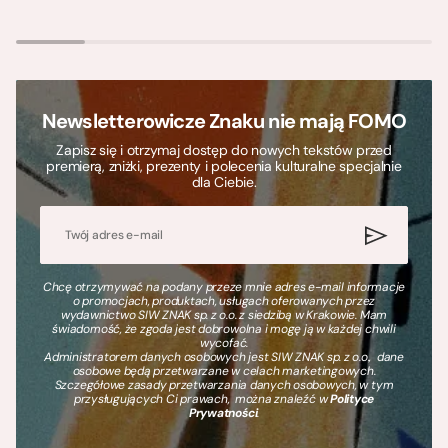
Newsletterowicze Znaku nie mają FOMO
Zapisz się i otrzymaj dostęp do nowych tekstów przed
premierą, zniżki, prezenty i polecenia kulturalne specjalnie
dla Ciebie.
Chcę otrzymywać na podany przeze mnie adres e-mail informacje
o promocjach, produktach, usługach oferowanych przez
wydawnictwo SIW ZNAK sp. z o.o. z siedzibą w Krakowie. Mam
świadomość, że zgoda jest dobrowolna i mogę ją w każdej chwili
wycofać.
Administratorem danych osobowych jest SIW ZNAK sp. z o.o., dane
osobowe będą przetwarzane w celach marketingowych.
Szczegółowe zasady przetwarzania danych osobowych, w tym
przysługujących Ci prawach, można znaleźć w
Polityce
Prywatności
.