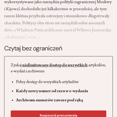
wykorzystywane jako narzędzia polityki zagranicznej Moskwy
i Kijowa) dochodziło już kilkakrotnie w przeszłości, ale tym
razem kłótnia przybrała ostrzejszy i stosunkowo długotrwały
charakter. Politycy obu stron nie szczędzili sobie mocnych
słów, a Władimir Putin publicznie nazwał Wiktora Juszczenkę
„złodziejem”, co w…
Czytaj bez ograniczeń
Zyskaj
nielimitowany dostęp do wszystkich
artykułów,
e-wydań i archiwum
Pełny dostęp do wszystkich artykułów
Każdy nowy numer od razu w e-wydaniu
Archiwum numerów zawsze pod ręką
Rozpocznij prenumeratę