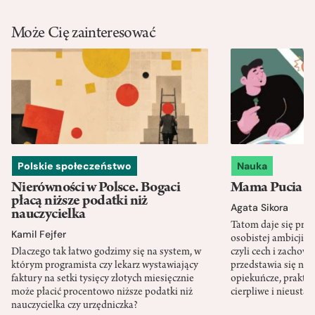
Może Cię zainteresować
Polskie społeczeństwo
Nauka
Nierówności w Polsce. Bogaci
Mama Pucia się
płacą niższe podatki niż
Agata Sikora
nauczycielka
Tatom daje się pra
Kamil Fejfer
osobistej ambicji, 
Dlaczego tak łatwo godzimy się na system, w
czyli cech i zachow
którym programista czy lekarz wystawiający
przedstawia się nat
faktury na setki tysięcy złotych miesięcznie
opiekuńcze, praktyc
może płacić procentowo niższe podatki niż
cierpliwe i nieusta
nauczycielka czy urzędniczka?