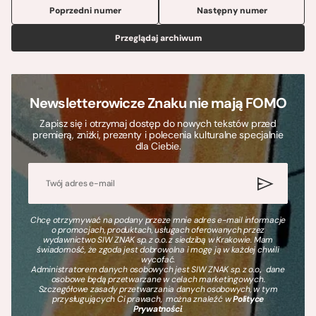
Poprzedni numer
Następny numer
Przeglądaj archiwum
Newsletterowicze Znaku nie mają FOMO
Zapisz się i otrzymaj dostęp do nowych tekstów przed
premierą, zniżki, prezenty i polecenia kulturalne specjalnie
dla Ciebie.
Chcę otrzymywać na podany przeze mnie adres e-mail informacje
o promocjach, produktach, usługach oferowanych przez
wydawnictwo SIW ZNAK sp. z o.o. z siedzibą w Krakowie. Mam
świadomość, że zgoda jest dobrowolna i mogę ją w każdej chwili
wycofać.
Administratorem danych osobowych jest SIW ZNAK sp. z o.o., dane
osobowe będą przetwarzane w celach marketingowych.
Szczegółowe zasady przetwarzania danych osobowych, w tym
przysługujących Ci prawach, można znaleźć w
Polityce
Prywatności
.