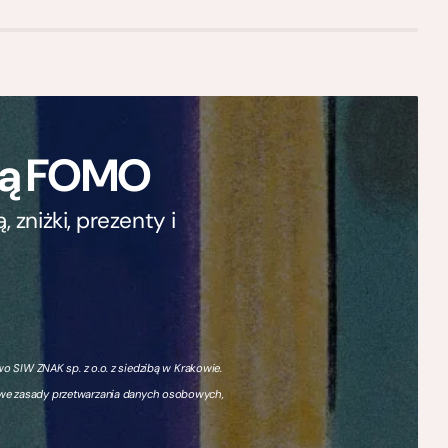
ają FOMO
zniżki, prezenty i
 SIW ZNAK sp. z o.o. z siedzibą w Krakowie.
owe zasady przetwarzania danych osobowych,