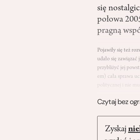
się nostalg
połowa 2005
pragną wspó
Pojawiły się też ro
udało się zawiązać 
przybliżyć jej pows
em) cała sprawa uci
politycznej i nie m
Czytaj bez og
Zyskaj
nie