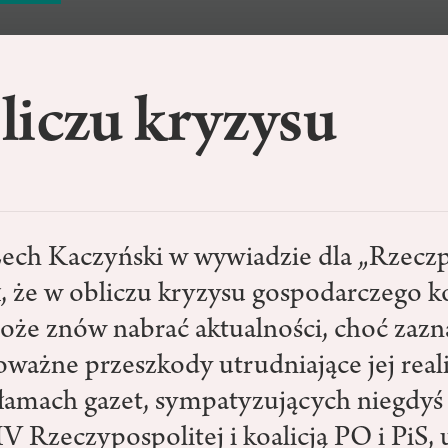
liczu kryzysu
ech Kaczyński w wywiadzie dla „Rzeczp
, że w obliczu kryzysu gospodarczego k
że znów nabrać aktualności, choć zazna
ważne przeszkody utrudniające jej reali
a łamach gazet, sympatyzujących niegdyś 
V Rzeczypospolitej i koalicją PO i PiS,