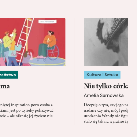
czeństwo
Kultura i Sztuka
 ma
Nie tylko córka
Amelia Sarnowska
niętej inspiration porn osoba z
Decyzję o tym, czy jego nazwis
ami jest po to, żeby pokazywać
nadane czy nie, mógł podjąć tylk
cie – ale nikt się jej życiem nie
urodzenia Wandy nie figuruje 
stało się tak na wyraźne życzen