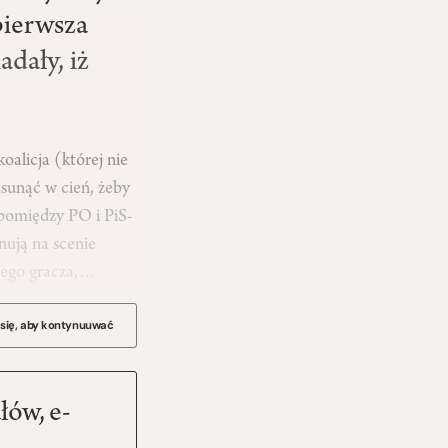
pierwsza
dały, iż
oalicja (której nie
usunąć w cień, żeby
 pomiędzy PO i PiS-
nują na scenie
żnego gracza,…
 się, aby kontynuuwać
łów, e-