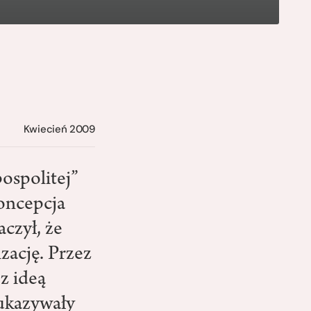
Kwiecień 2009
ospolitej”
oncepcja
czył, że
zację. Przez
z ideą
 ukazywały