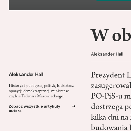
W ob
Aleksander Hall
Aleksander Hall
Prezydent L
zasugerował
Historyk i publicysta, polityk, b. działacz
opozycji demokratycznej, minister w
PO-PiS-u mo
rządzie Tadeusza Mazowieckiego.
dostrzega po
Zobacz wszystkie artykuły
autora
kilka dni n
budowania I