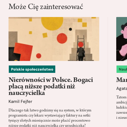
Może Cię zainteresować
Polskie społeczeństwo
Nau
Nierówności w Polsce. Bogaci
Mam
płacą niższe podatki niż
Agata
nauczycielka
Tatom 
Kamil Fejfer
ambicj
ludzki
Dlaczego tak łatwo godzimy się na system, w którym
zawsze
programista czy lekarz wystawiający faktury na setki
i nieu
tysięcy złotych miesięcznie może płacić procentowo
niższe podatki niż nauczycielka czy urzędniczka?