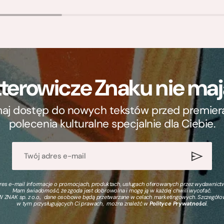
terowicze Znaku nie m
ymaj dostęp do nowych tekstów przed premierą, 
polecenia kulturalne specjalnie dla Ciebie.
s e-mail informacje o promocjach, produktach, usługach oferowanych przez wydawnictwo
Mam świadomość, że zgoda jest dobrowolna i mogę ją w każdej chwili wycofać.
 ZNAK sp. z o.o., dane osobowe będą przetwarzane w celach marketingowych. Szczegół
w tym przysługujących Ci prawach, można znaleźć w
Polityce Prywatności
.