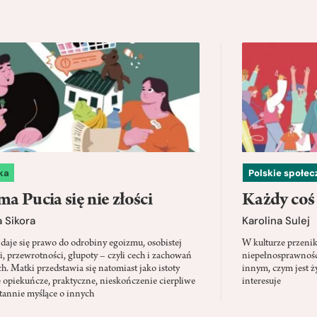
ka
Polskie społe
a Pucia się nie złości
Każdy coś
 Sikora
Karolina Sulej
daje się prawo do odrobiny egoizmu, osobistej
W kulturze przenik
i, przewrotności, głupoty – czyli cech i zachowań
niepełnosprawności
ch. Matki przedstawia się natomiast jako istoty
innym, czym jest ży
 opiekuńcze, praktyczne, nieskończenie cierpliwe
interesuje
stannie myślące o innych