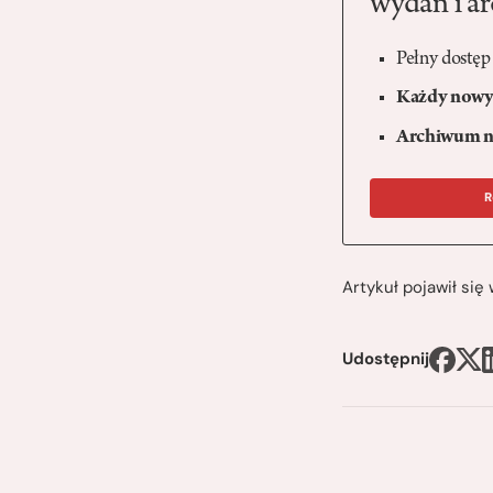
wydań i a
Pełny dostęp
Każdy nowy 
Archiwum n
R
Artykuł pojawił si
Udostępnij