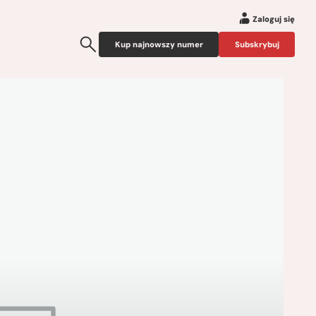
Zaloguj się
Kup najnowszy numer
Subskrybuj