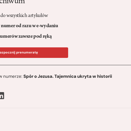
rchiwum
 do wszystkich artykułów
numer od razu w e-wydaniu
umerów zawsze pod ręką
ozpocznij prenumeratę
ę w numerze:
Spór o Jezusa. Tajemnica ukryta w historii