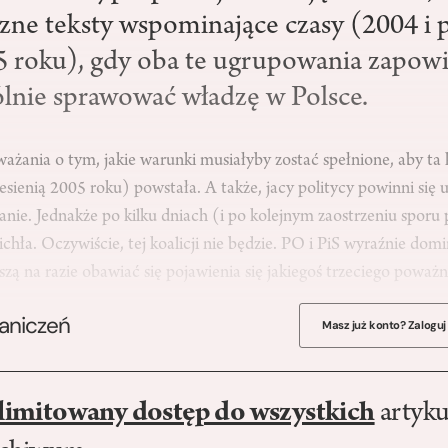
iczne teksty wspominające czasy (2004 i 
 roku), gdy oba te ugrupowania zapowia
lnie sprawować władzę w Polsce.
zważania o tym, jakie warunki musiałyby zostać spełnione, aby ta k
jesienią 2005 roku) powstała. A także, jacy politycy powinni się 
tanie. Jednakże po kilku dniach (i po kolejnym zaostrzeniu sporu
chła. Oczywiście, tej koalicji nie będzie. PO i PiS wyraźnie domi
uszą na razie obawiać się pojawienia się jakiegoś trzeciego powa
raniczeń
Masz już konto? Zaloguj
limitowany dostęp do wszystkich
artyku