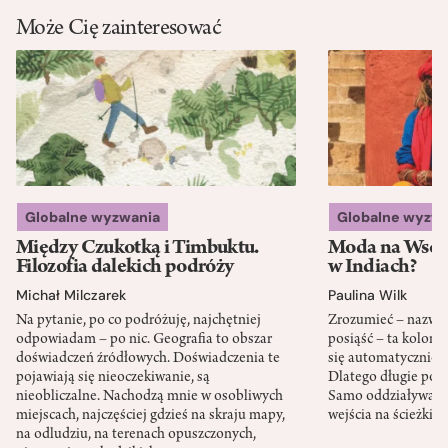
Może Cię zainteresować
Globalne wyzwania
Globalne wyzw
Między Czukotką i Timbuktu.
Moda na Wsch
Filozofia dalekich podróży
w Indiach?
Michał Milczarek
Paulina Wilk
Na pytanie, po co podróżuję, najchętniej
Zrozumieć – nazwać 
odpowiadam – po nic. Geografia to obszar
posiąść – ta kolon
doświadczeń źródłowych. Doświadczenia te
się automatycznie, a
pojawiają się nieoczekiwanie, są
Dlatego długie podr
nieobliczalne. Nachodzą mnie w osobliwych
Samo oddziaływanie 
miejscach, najczęściej gdzieś na skraju mapy,
wejścia na ścieżki i
na odludziu, na terenach opuszczonych,