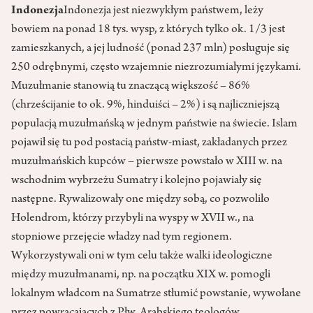
Indonezja
Indonezja jest niezwykłym państwem, leży
bowiem na ponad 18 tys. wysp, z których tylko ok. 1/3 jest
zamieszkanych, a jej ludność (ponad 237 mln) posługuje się
250 odrębnymi, często wzajemnie niezrozumiałymi językami.
Muzułmanie stanowią tu znaczącą większość – 86%
(chrześcijanie to ok. 9%, hinduiści – 2%) i są najliczniejszą
populacją muzułmańską w jednym państwie na świecie. Islam
pojawił się tu pod postacią państw-miast, zakładanych przez
muzułmańskich kupców – pierwsze powstało w XIII w. na
wschodnim wybrzeżu Sumatry i kolejno pojawiały się
następne. Rywalizowały one między sobą, co pozwoliło
Holendrom, którzy przybyli na wyspy w XVII w., na
stopniowe przejęcie władzy nad tym regionem.
Wykorzystywali oni w tym celu także walki ideologiczne
między muzułmanami, np. na początku XIX w. pomogli
lokalnym władcom na Sumatrze stłumić powstanie, wywołane