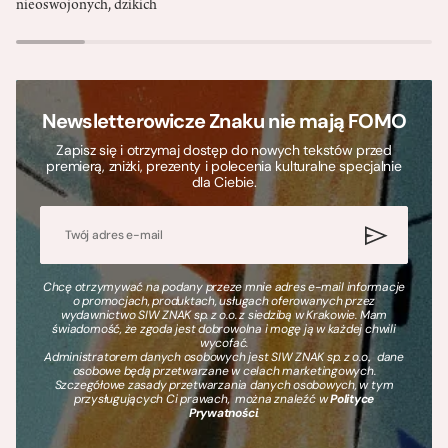
nieoswojonych, dzikich
Newsletterowicze Znaku nie mają FOMO
Zapisz się i otrzymaj dostęp do nowych tekstów przed
premierą, zniżki, prezenty i polecenia kulturalne specjalnie
dla Ciebie.
Chcę otrzymywać na podany przeze mnie adres e-mail informacje
o promocjach, produktach, usługach oferowanych przez
wydawnictwo SIW ZNAK sp. z o.o. z siedzibą w Krakowie. Mam
świadomość, że zgoda jest dobrowolna i mogę ją w każdej chwili
wycofać.
Administratorem danych osobowych jest SIW ZNAK sp. z o.o., dane
osobowe będą przetwarzane w celach marketingowych.
Szczegółowe zasady przetwarzania danych osobowych, w tym
przysługujących Ci prawach, można znaleźć w
Polityce
Prywatności
.