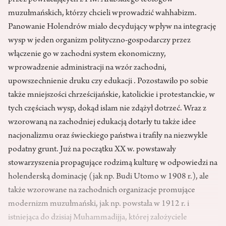
przez powracających z Płw. Arabskiego teologów
muzułmańskich, którzy chcieli wprowadzić wahhabizm.
Panowanie Holendrów miało decydujący wpływ na integrację
wysp w jeden organizm polityczno-gospodarczy przez
włączenie go w zachodni system ekonomiczny,
wprowadzenie administracji na wzór zachodni,
upowszechnienie druku czy edukacji . Pozostawiło po sobie
także mniejszości chrześcijańskie, katolickie i protestanckie, w
tych częściach wysp, dokąd islam nie zdążył dotrzeć. Wraz z
wzorowaną na zachodniej edukacją dotarły tu także idee
nacjonalizmu oraz świeckiego państwa i trafiły na niezwykle
podatny grunt. Już na początku XX w. powstawały
stowarzyszenia propagujące rodzimą kulturę w odpowiedzi na
holenderską dominację (jak np. Budi Utomo w 1908 r.), ale
także wzorowane na zachodnich organizacje promujące
modernizm muzułmański, jak np. powstała w 1912 r. i
istniejąca do dzisiaj Muhammadijja, której założyciele