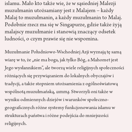
islamu. Mało kto także wie, że w sąsiedniej Malezji
muzułmanin utożsamiany jest z Malajem – każdy
Malaj to muzułmanin, a każdy muzułmanin to Malaj.
Podobnie rzecz ma się w Singapurze, gdzie także żyją
malajscy muzułmanie i stanowią znaczący odsetek
ludności, o czym prawie się nie wspomina.
Muzułmanie Południowo-Wschodniej Azji wyznają tę samą
wiarę w to, że „nie ma boga, jak tylko Bóg, a Mahomet jest
Jego wysłannikiem”, ale tworzą wiele religijnych społeczności
różniących się przywiązaniem do lokalnych obyczajów i
tradycji, a także stopniem utożsamienia z ogólnoświatową
wspólnotą muzułmańską,
ummą
. Stworzyli oni także w
wyniku odmiennych dziejów i warunków społeczno-
geograficznych różne systemy funkcjonowania islamu w
strukturach państwa i różne podejścia do mniejszości
religijnych.