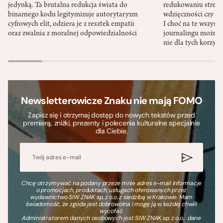
jedynką. Ta brutalna redukcja świata do
redukowaniu stresu,
binarnego kodu legitymizuje autorytaryzm
wdzięczności czy st
cyfrowych elit, odziera je z resztek empatii
I choć na te wszys
oraz zwalnia z moralnej odpowiedzialności
journalingu można 
nie dla tych korzyśc
Newsletterowicze Znaku nie mają FOMO
Zapisz się i otrzymaj dostęp do nowych tekstów przed
premierą, zniżki, prezenty i polecenia kulturalne specjalnie
dla Ciebie.
Chcę otrzymywać na podany przeze mnie adres e-mail informacje
o promocjach, produktach, usługach oferowanych przez
wydawnictwo SIW ZNAK sp. z o.o. z siedzibą w Krakowie. Mam
świadomość, że zgoda jest dobrowolna i mogę ją w każdej chwili
wycofać.
Administratorem danych osobowych jest SIW ZNAK sp. z o.o., dane