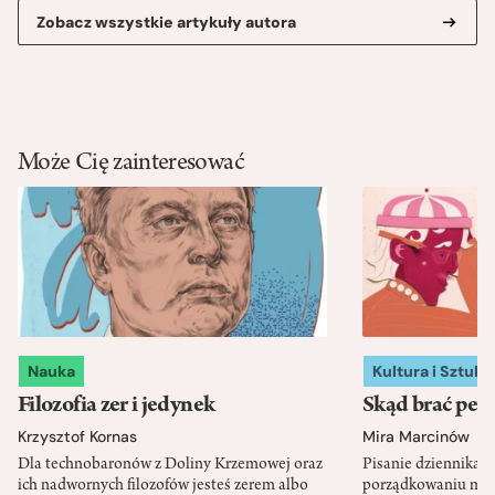
Zobacz wszystkie artykuły autora
Może Cię zainteresować
Nauka
Kultura i Sztuka
Filozofia zer i jedynek
Skąd brać pewn
Krzysztof Kornas
Mira Marcinów
Dla technobaronów z Doliny Krzemowej oraz
Pisanie dziennika 
ich nadwornych filozofów jesteś zerem albo
porządkowaniu myś