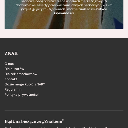
osobowe będą przetwarzane w celach marketingowych.
Szczegółowe zasady przetwarzania danych osobowych, w tym
przysługujących Ci prawach, można znaleźć w
Polityce
Prywatności
.
ZNAK
O nas
Dla autorów
Dla reklamodawców
Kontakt
Gdzie mogę kupić ZNAK?
Regulamin
Polityka prywatności
Bądź na bieżąco ze „Znakiem”