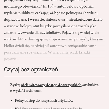
presją czasu a czymś podobnym do wywiązania się z
moralnego obowiązku” (s. 13) – autor celowo opóźniał
wydanie publikacji czekając, aż będzie pełniejsza i bardziej
dopracowana. I wreszcie, słabość owa – nieukończone dzieło
– stanowi kolejny atut książki: pomyślana ona została jako
zadanie-wyzwanie dla czytelników. Pojawia się w niej wiele
wątków, które domagają się dopracowania, pomysły, którymi
Heller dzieli się, bardziej niż autorstwo ceniąc sobie samo
poszukiwanie rozwiązania. W wielu miejscach książki
pojawia…
Czytaj bez ograniczeń
Zyskaj
nielimitowany dostęp do wszystkich
artykułów,
e-wydań i archiwum
Pełny dostęp do wszystkich artykułów