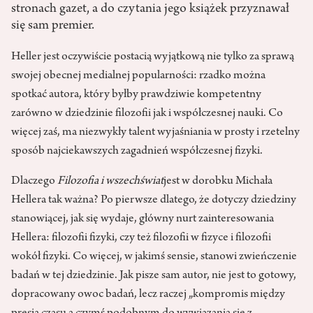
stronach gazet, a do czytania jego książek przyznawał
się sam premier.
Heller jest oczywiście postacią wyjątkową nie tylko za sprawą
swojej obecnej medialnej popularności: rzadko można
spotkać autora, który byłby prawdziwie kompetentny
zarówno w dziedzinie filozofii jak i współczesnej nauki. Co
więcej zaś, ma niezwykły talent wyjaśniania w prosty i rzetelny
sposób najciekawszych zagadnień współczesnej fizyki.
Dlaczego
Filozofia i wszechświat
jest w dorobku Michała
Hellera tak ważna? Po pierwsze dlatego, że dotyczy dziedziny
stanowiącej, jak się wydaje, główny nurt zainteresowania
Hellera: filozofii fizyki, czy też filozofii w fizyce i filozofii
wokół fizyki. Co więcej, w jakimś sensie, stanowi zwieńczenie
badań w tej dziedzinie. Jak pisze sam autor, nie jest to gotowy,
dopracowany owoc badań, lecz raczej „kompromis między