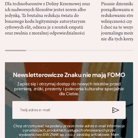
Dla technobaronów z Doliny Krzemowej oraz
Pisanie dziennika 
ich nadwornych filozofów jesteś zerem albo
porządkowaniu myś
jedynką. Ta brutalna redukcja świata do
redukowaniu stresu,
binarnego kodu legitymizuje autorytaryzm
wdzięczności czy st
cyfrowych elit, odziera je z resztek empatii
I choć na te wszys
oraz zwalnia z moralnej odpowiedzialności
journalingu można 
nie dla tych korzyśc
Newsletterowicze Znaku nie mają FOMO
Zapisz się i otrzymaj dostęp do nowych tekstów przed
premierą, zniżki, prezenty i polecenia kulturalne specjalnie
dla Ciebie.
Chcę otrzymywać na podany przeze mnie adres e-mail informacje
o promocjach, produktach, usługach oferowanych przez
wydawnictwo SIW ZNAK sp. z o.o. z siedzibą w Krakowie. Mam