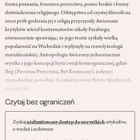
forma poznania, fenomen proroctwa, prawo boskie i formy
doświadczenia religijnego. Odstępstwa od czystej filozofii na
rzecz prób godzenia jej z religią przyczyniły Awicennie
krytyków wśród kontynuatorów szkoły Farabiego,
równocześnie sprawiając, że jego teorie zyskały wielką
popularność na Wschodzie i wpłynęły na rozwój teologii
muzułmańskiej. Antropologia Awicenny jednoznacznie
wynika z jego koncepcji bytu i wizji kosmogonicznej, gdzie
Bóg (Pierwsza Przyczyna, Byt Konieczny), jedyny i
niepodzielny, powołuje do istnienia świat Bytów Możliwych,
poprzez akt…
Czytaj bez ograniczeń
Zyskaj
nielimitowany dostęp do wszystkich
artykułów,
e-wydań i archiwum