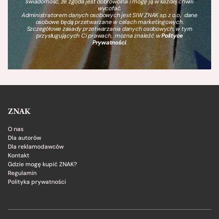
świadomość, że zgoda jest dobrowolna i mogę ją w każdej chwili
wycofać.
Administratorem danych osobowych jest SIW ZNAK sp. z o.o., dane
osobowe będą przetwarzane w celach marketingowych.
Szczegółowe zasady przetwarzania danych osobowych, w tym
przysługujących Ci prawach, można znaleźć w
Polityce
Prywatności
.
ZNAK
O nas
Dla autorów
Dla reklamodawców
Kontakt
Gdzie mogę kupić ZNAK?
Regulamin
Polityka prywatności