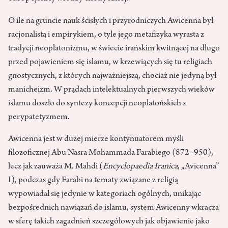
O ile na gruncie nauk ścisłych i przyrodniczych Awicenna był
racjonalistą i empirykiem, o tyle jego metafizyka wyrasta z
tradycji neoplatonizmu, w świecie irańskim kwitnącej na długo
przed pojawieniem się islamu, w krzewiących się tu religiach
gnostycznych, z których najważniejszą, chociaż nie jedyną był
manicheizm. W prądach intelektualnych pierwszych wieków
islamu doszło do syntezy koncepcji neoplatońskich z
perypatetyzmem.
Awicenna jest w dużej mierze kontynuatorem myśli
filozoficznej Abu Nasra Mohammada Farabiego (872–950),
lecz jak zauważa M. Mahdi (
Encyclopaedia Iranica
, „Avicenna”
I), podczas gdy Farabi na tematy związane z religią
wypowiadał się jedynie w kategoriach ogólnych, unikając
bezpośrednich nawiązań do islamu, system Awicenny wkracza
w sferę takich zagadnień szczegółowych jak objawienie jako