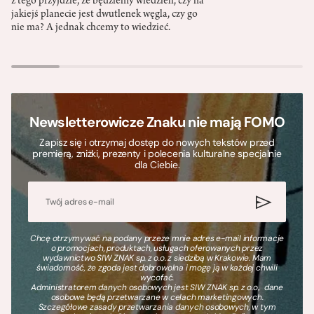
z tego przyjdzie, że będziemy wiedzieli, czy na
jakiejś planecie jest dwutlenek węgla, czy go
nie ma? A jednak chcemy to wiedzieć.
Newsletterowicze Znaku nie mają FOMO
Zapisz się i otrzymaj dostęp do nowych tekstów przed
premierą, zniżki, prezenty i polecenia kulturalne specjalnie
dla Ciebie.
Chcę otrzymywać na podany przeze mnie adres e-mail informacje
o promocjach, produktach, usługach oferowanych przez
wydawnictwo SIW ZNAK sp. z o.o. z siedzibą w Krakowie. Mam
świadomość, że zgoda jest dobrowolna i mogę ją w każdej chwili
wycofać.
Administratorem danych osobowych jest SIW ZNAK sp. z o.o., dane
osobowe będą przetwarzane w celach marketingowych.
Szczegółowe zasady przetwarzania danych osobowych, w tym