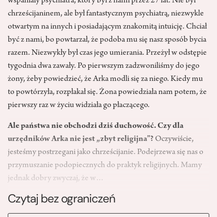
wspaniały psychiatra, który był z nami przez 27 lat. Nie był
chrześcijaninem, ale był fantastycznym psychiatrą, niezwykle
otwartym na innych i posiadającym znakomitą intuicję. Chciał
być z nami, bo powtarzał, że podoba mu się nasz sposób bycia
razem. Niezwykły był czas jego umierania. Przeżył w odstępie
tygodnia dwa zawały. Po pierwszym zadzwoniliśmy do jego
żony, żeby powiedzieć, że Arka modli się za niego. Kiedy mu
to powtórzyła, rozpłakał się. Żona powiedziała nam potem, że
pierwszy raz w życiu widziała go płaczącego.
Ale państwa nie obchodzi dziś duchowość. Czy dla
urzędników Arka nie jest „zbyt religijna”?
Oczywiście,
jesteśmy postrzegani jako chrześcijanie. Podejrzewa się nas o
przymuszanie podopiecznych do praktyk religijnych. Mamy
jednak dobry zwyczaj, że w…
Czytaj bez ograniczeń