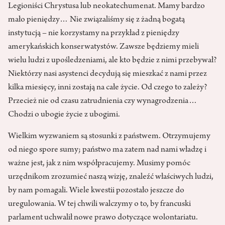
Legioniści Chrystusa lub neokatechumenat. Mamy bardzo
mało pieniędzy… Nie związaliśmy się z żadną bogatą
instytucją – nie korzystamy na przykład z pieniędzy
amerykańskich konserwatystów. Zawsze będziemy mieli
wielu ludzi z upośledzeniami, ale kto będzie z nimi przebywał?
Niektórzy nasi asystenci decydują się mieszkać z nami przez
kilka miesięcy, inni zostają na całe życie. Od czego to zależy?
Przecież nie od czasu zatrudnienia czy wynagrodzenia…
Chodzi o ubogie życie z ubogimi.
Wielkim wyzwaniem są stosunki z państwem. Otrzymujemy
od niego spore sumy; państwo ma zatem nad nami władzę i
ważne jest, jak z nim współpracujemy. Musimy pomóc
urzędnikom zrozumieć naszą wizję, znaleźć właściwych ludzi,
by nam pomagali. Wiele kwestii pozostało jeszcze do
uregulowania. W tej chwili walczymy o to, by francuski
parlament uchwalił nowe prawo dotyczące wolontariatu.