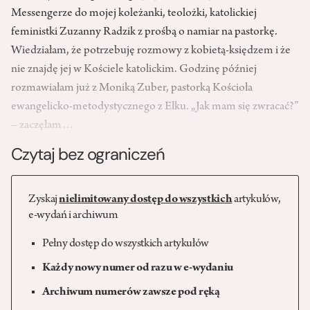
Messengerze do mojej koleżanki, teolożki, katolickiej
feministki Zuzanny Radzik z prośbą o namiar na pastorkę.
Wiedziałam, że potrzebuję rozmowy z kobietą-księdzem i że
nie znajdę jej w Kościele katolickim. Godzinę później
rozmawiałam już z Moniką Zuber, pastorką Kościoła
ewangelicko-metodystycznego z Ełku. „Jak mam się zwracać?”
– zaczęłam…
Czytaj bez ograniczeń
Zyskaj
nielimitowany dostęp do wszystkich
artykułów,
e-wydań i archiwum
Pełny dostęp do wszystkich artykułów
Każdy nowy numer od razu w e-wydaniu
Archiwum numerów zawsze pod ręką