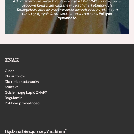
Administratorem danych osobowych jest SIW ZNAK sp. z o.o., dane
osobowe będą przetwarzane w celach marketingowych.
Szczegółowe zasady przetwarzania danych osobowych, w tym
przysługujących Ci prawach, można znaleźć w
Polityce
Prywatności
.
ZNAK
O nas
Dla autorów
Dla reklamodawców
Kontakt
Gdzie mogę kupić ZNAK?
Regulamin
Polityka prywatności
Bądź na bieżąco ze „Znakiem”