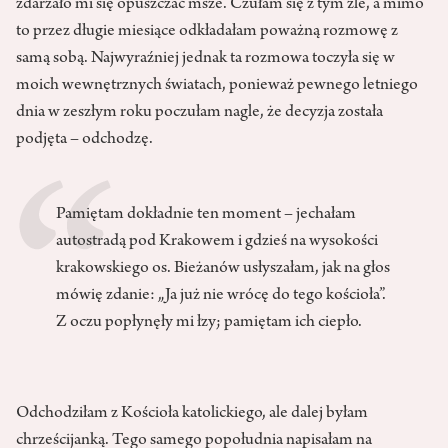
zdarzało mi się opuszczać msze. Czułam się z tym źle, a mimo
to przez długie miesiące odkładałam poważną rozmowę z
samą sobą. Najwyraźniej jednak ta rozmowa toczyła się w
moich wewnętrznych światach, ponieważ pewnego letniego
dnia w zeszłym roku poczułam nagle, że decyzja została
podjęta – odchodzę.
Pamiętam dokładnie ten moment – jechałam
autostradą pod Krakowem i gdzieś na wysokości
krakowskiego os. Bieżanów usłyszałam, jak na głos
mówię zdanie: „Ja już nie wrócę do tego kościoła”.
Z oczu popłynęły mi łzy; pamiętam ich ciepło.
Odchodziłam z Kościoła katolickiego, ale dalej byłam
chrześcijanką. Tego samego popołudnia napisałam na