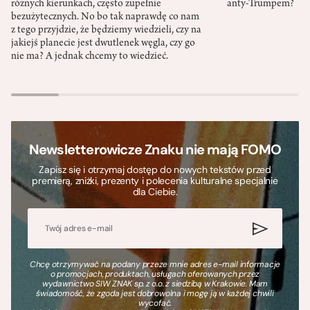
różnych kierunkach, często zupełnie
anty-Trumpem?
bezużytecznych. No bo tak naprawdę co nam
z tego przyjdzie, że będziemy wiedzieli, czy na
jakiejś planecie jest dwutlenek węgla, czy go
nie ma? A jednak chcemy to wiedzieć.
Newsletterowicze Znaku nie mają FOMO
Zapisz się i otrzymaj dostęp do nowych tekstów przed
premierą, zniżki, prezenty i polecenia kulturalne specjalnie
dla Ciebie.
Chcę otrzymywać na podany przeze mnie adres e-mail informacje
o promocjach, produktach, usługach oferowanych przez
wydawnictwo SIW ZNAK sp. z o.o. z siedzibą w Krakowie. Mam
świadomość, że zgoda jest dobrowolna i mogę ją w każdej chwili
wycofać.