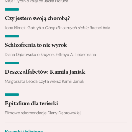
Maja Cyroń o książce Jacka Hołuba
Czy jestem swoją chorobą?
Ilona Klimek-Gabryś o
Obcy dla samych siebie
Rachel Aviv
Schizofrenia to nie wyrok
Diana Dąbrowska o książce Jeffreya A. Liebermana
Deszcz alfabetów: Kamila Janiak
Małgorzata Lebda czyta wiersz Kamili Janiak
Epitafium dla terierki
Filmowe rekomendacje Diany Dąbrowskiej