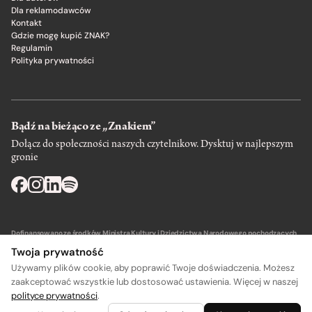
Dla reklamodawców
Kontakt
Gdzie mogę kupić ZNAK?
Regulamin
Polityka prywatności
Bądź na bieżąco ze „Znakiem”
Dołącz do społeczności naszych czytelnikow. Dysktuj w najlepszym
gronie
Dofinansowano ze środków Ministra Kultury i Dziedzictwa Narodowego pochodzących
z Funduszu Promocji Kultury – państwowego funduszu celowego.
Twoja prywatność
Używamy plików cookie, aby poprawić Twoje doświadczenia. Możesz
zaakceptować wszystkie lub dostosować ustawienia. Więcej w naszej
polityce prywatności
.
Wydawca: SIW Znak w Krakowie