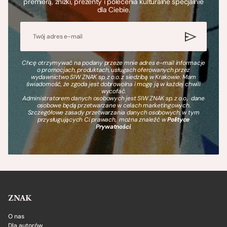
premierą, zniżki, prezenty i polecenia kulturalne specjalnie
dla Ciebie.
Chcę otrzymywać na podany przeze mnie adres e-mail informacje
o promocjach, produktach, usługach oferowanych przez
wydawnictwo SIW ZNAK sp. z o.o. z siedzibą w Krakowie. Mam
świadomość, że zgoda jest dobrowolna i mogę ją w każdej chwili
wycofać.
Administratorem danych osobowych jest SIW ZNAK sp. z o.o., dane
osobowe będą przetwarzane w celach marketingowych.
Szczegółowe zasady przetwarzania danych osobowych, w tym
przysługujących Ci prawach, można znaleźć w
Polityce
Prywatności
.
ZNAK
O nas
Dla autorów