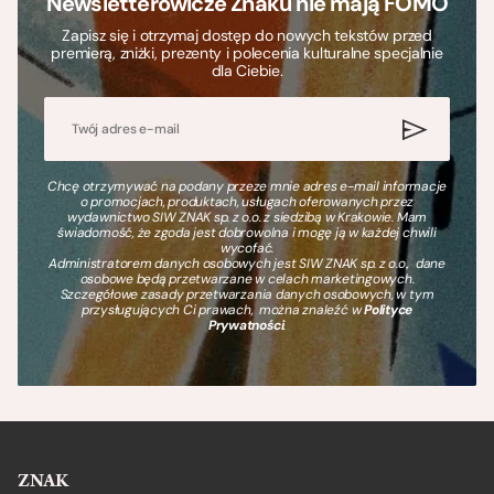
Newsletterowicze Znaku nie mają FOMO
Zapisz się i otrzymaj dostęp do nowych tekstów przed
premierą, zniżki, prezenty i polecenia kulturalne specjalnie
dla Ciebie.
Chcę otrzymywać na podany przeze mnie adres e-mail informacje
o promocjach, produktach, usługach oferowanych przez
wydawnictwo SIW ZNAK sp. z o.o. z siedzibą w Krakowie. Mam
świadomość, że zgoda jest dobrowolna i mogę ją w każdej chwili
wycofać.
Administratorem danych osobowych jest SIW ZNAK sp. z o.o., dane
osobowe będą przetwarzane w celach marketingowych.
Szczegółowe zasady przetwarzania danych osobowych, w tym
przysługujących Ci prawach, można znaleźć w
Polityce
Prywatności
.
ZNAK