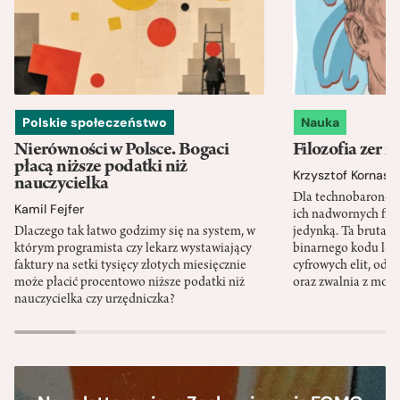
Polskie społeczeństwo
Nauka
Nierówności w Polsce. Bogaci
Filozofia zer i
płacą niższe podatki niż
Krzysztof Kornas
nauczycielka
Dla technobaronów
Kamil Fejfer
ich nadwornych filo
Dlaczego tak łatwo godzimy się na system, w
jedynką. Ta brutaln
którym programista czy lekarz wystawiający
binarnego kodu leg
faktury na setki tysięcy złotych miesięcznie
cyfrowych elit, odzi
może płacić procentowo niższe podatki niż
oraz zwalnia z mor
nauczycielka czy urzędniczka?