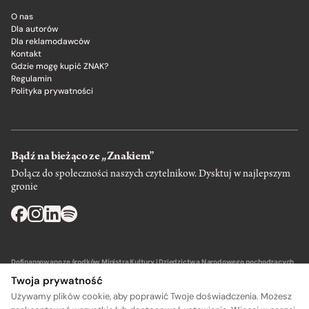
O nas
Dla autorów
Dla reklamodawców
Kontakt
Gdzie mogę kupić ZNAK?
Regulamin
Polityka prywatności
Bądź na bieżąco ze „Znakiem”
Dołącz do społeczności naszych czytelnikow. Dysktuj w najlepszym
gronie
Dofinansowano ze środków Ministra Kultury i Dziedzictwa Narodowego pochodzących
z Funduszu Promocji Kultury – państwowego funduszu celowego.
Twoja prywatność
Używamy plików cookie, aby poprawić Twoje doświadczenia. Możesz