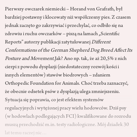
Pierwszy owczarek niemiecki – Horand von Grafrath, był
bardziej postawny i klocowaty niż współczesny pies. Z czasem
jednak zaczęto go zakrzywiać i przechylać, co odbiło się na
zdrowiu i ruchu owczarków – piszą na łamach „Scientific
Reports” autorzy publikacji zatytułowanej
Different
Conformations of the German Shepherd Dog Breed Affect Its
Posture and Movement.
Jak? Ano np. tak, że aż 20,5% z nich
cierpi z powodu dysplazji (niedostateczny rozwój kości i
innych elementów) stawów biodrowych – zdaniem
Orthopedic Foundation for Animals. Choć trzeba zaznaczyć,
że obecnie odsetek psów z dysplazją ulega zmniejszeniu.
Sytuacja się poprawia, co jest efektem systemów
regulacyjnych i wytężonej pracy wielu hodowców. Dziś psy
(w hodowlach podlegających FCI) kwalifikowane do rozrodu
muszą przechodzić m.in. testy radiologiczne. Mój dziadek 30
lat temu raczej nic…