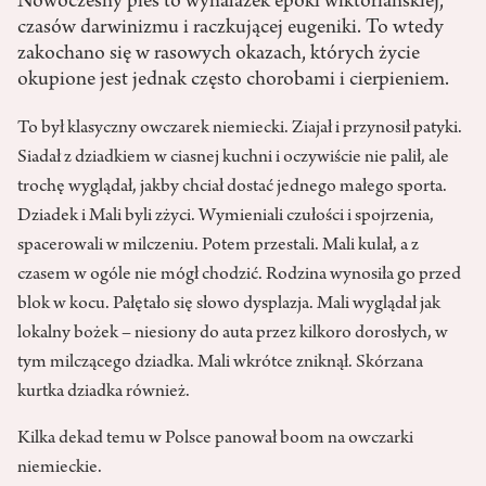
Nowoczesny pies to wynalazek epoki wiktoriańskiej,
czasów darwinizmu i raczkującej eugeniki. To wtedy
zakochano się w rasowych okazach, których życie
okupione jest jednak często chorobami i cierpieniem.
To był klasyczny owczarek niemiecki. Ziajał i przynosił patyki.
Siadał z dziadkiem w ciasnej kuchni i oczywiście nie palił, ale
trochę wyglądał, jakby chciał dostać jednego małego sporta.
Dziadek i Mali byli zżyci. Wymieniali czułości i spojrzenia,
spacerowali w milczeniu. Potem przestali. Mali kulał, a z
czasem w ogóle nie mógł chodzić. Rodzina wynosiła go przed
blok w kocu. Pałętało się słowo dysplazja. Mali wyglądał jak
lokalny bożek – niesiony do auta przez kilkoro dorosłych, w
tym milczącego dziadka. Mali wkrótce zniknął. Skórzana
kurtka dziadka również.
Kilka dekad temu w Polsce panował boom na owczarki
niemieckie.