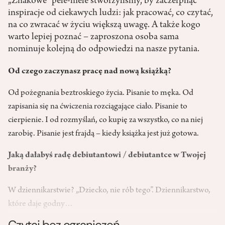
„Znakowe” pele-mele stworzyliśmy, by zaczerpnąć
inspiracje od ciekawych ludzi: jak pracować, co czytać,
na co zwracać w życiu większą uwagę. A także kogo
warto lepiej poznać – zaproszona osoba sama
nominuje kolejną do odpowiedzi na nasze pytania.
Od czego zaczynasz pracę nad nową książką?
Od pożegnania beztroskiego życia. Pisanie to męka. Od
zapisania się na ćwiczenia rozciągające ciało. Pisanie to
cierpienie. I od rozmyślań, co kupię za wszystko, co na niej
zarobię. Pisanie jest frajdą – kiedy książka jest już gotowa.
Jaką dałabyś radę debiutantowi / debiutantce w Twojej
branży?
W dziennikarstwie? „Dziecko, nie rób tego”. Dziennikarstwo,
które daje godny…
Czytaj bez ograniczeń