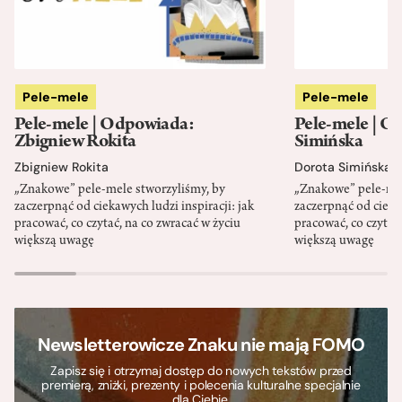
Pele-mele
Pele-mele
Pele-mele | Odpowiada:
Pele-mele | O
Zbigniew Rokita
Simińska
Zbigniew Rokita
Dorota Simińska
„Znakowe” pele-mele stworzyliśmy, by
„Znakowe” pele-mel
zaczerpnąć od ciekawych ludzi inspiracji: jak
zaczerpnąć od ciekaw
pracować, co czytać, na co zwracać w życiu
pracować, co czytać,
większą uwagę
większą uwagę
Newsletterowicze Znaku nie mają FOMO
Zapisz się i otrzymaj dostęp do nowych tekstów przed
premierą, zniżki, prezenty i polecenia kulturalne specjalnie
dla Ciebie.