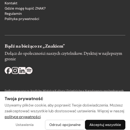
Kontakt
Gdzie mogę kupić ZNAK?
Regulamin
Polityka prywatności
Bądź na bieżąco ze „Znakiem”
Dołącz do społeczności naszych czytelnikow. Dysktuj w najlepszym
gronie
Dofinansowano ze środków Ministra Kultury i Dziedzictwa Narodowego pochodzących
z Funduszu Promocji Kultury – państwowego funduszu celowego.
Twoja prywatność
Używamy plików cookie, aby poprawić Twoje doświadczenia. Możesz
zaakceptować wszystkie lub dostosować ustawienia. Więcej w naszej
polityce prywatności
.
A
A
Wydawca: SIW Znak w Krakowie
Ustawienia
Odrzuć opcjonalne
Akceptuj wszystkie