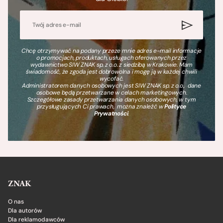
Chcę otrzymywać na podany przeze mnie adres e-mail informacje
o promocjach, produktach, usługach oferowanych przez
wydawnictwo SIW ZNAK sp. z o.o. z siedzibą w Krakowie. Mam
świadomość, że zgoda jest dobrowolna i mogę ją w każdej chwili
wycofać.
Administratorem danych osobowych jest SIW ZNAK sp. z o.o., dane
osobowe będą przetwarzane w celach marketingowych.
Szczegółowe zasady przetwarzania danych osobowych, w tym
przysługujących Ci prawach, można znaleźć w
Polityce
Prywatności
.
ZNAK
O nas
Dla autorów
Dla reklamodawców