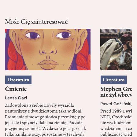
Może Cię zainteresować
Literatura
Literatura
Ćmienie
Stephen Green
nie żył wbrew 
Leesa Gazi
Paweł Goźliński
,
S
Zadowolona z siebie Lovely wysiadła
z autorikszy z dwudziestoma taka w dłoni.
Przed 1989 r. wykł
Promienie zimowego słońca przemknęły po
NRD, Czechosłowacj
jej ciele i spłynęły dalej na ziemię. Poczuła
nie wychodziłem po
przyjemną senność. Wydawało jej się, że jak
wiedziałem – i co w
tylko zamknie oczy, pozostanie w tej chwili
publiczność wiedzia