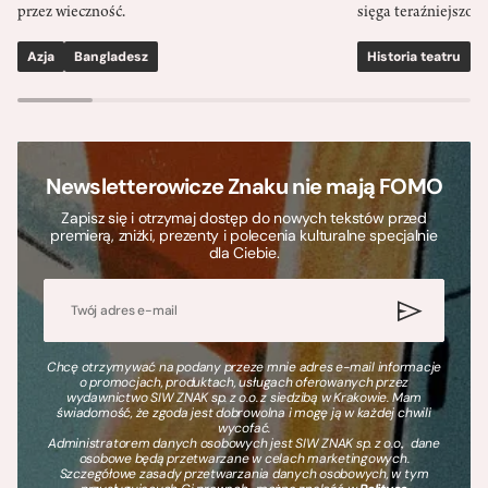
przez wieczność.
sięga teraźniejszośc
Azja
Bangladesz
Historia teatru
S
Newsletterowicze Znaku nie mają FOMO
Zapisz się i otrzymaj dostęp do nowych tekstów przed
premierą, zniżki, prezenty i polecenia kulturalne specjalnie
dla Ciebie.
Chcę otrzymywać na podany przeze mnie adres e-mail informacje
o promocjach, produktach, usługach oferowanych przez
wydawnictwo SIW ZNAK sp. z o.o. z siedzibą w Krakowie. Mam
świadomość, że zgoda jest dobrowolna i mogę ją w każdej chwili
wycofać.
Administratorem danych osobowych jest SIW ZNAK sp. z o.o., dane
osobowe będą przetwarzane w celach marketingowych.
Szczegółowe zasady przetwarzania danych osobowych, w tym