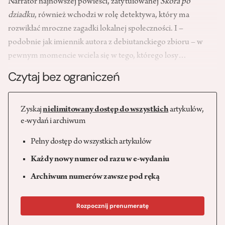
Narrator najnowszej powieści, zatytułowanej
Skóra po
dziadku
, również wchodzi w rolę detektywa, który ma
rozwikłać mroczne zagadki lokalnej społeczności. I –
podobnie jak imiennik autora z debiutanckiego zbioru – w
pewnym momencie wciela się w tego, którego losy…
Czytaj bez ograniczeń
Zyskaj
nielimitowany dostęp do wszystkich
artykułów,
e-wydań i archiwum
Pełny dostęp do wszystkich artykułów
Każdy nowy numer od razu w e-wydaniu
Archiwum numerów zawsze pod ręką
Rozpocznij prenumeratę