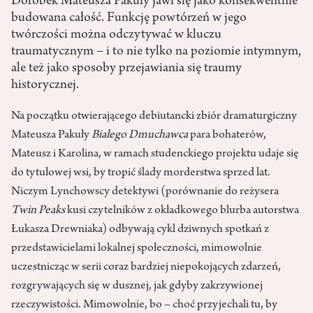
Dorobek Mateusza Pakuły jawi się jako konsekwentnie
budowana całość. Funkcję powtórzeń w jego
twórczości można odczytywać w kluczu
traumatycznym – i to nie tylko na poziomie intymnym,
ale też jako sposoby przejawiania się traumy
historycznej.
Na początku otwierającego debiutancki zbiór dramaturgiczny
Mateusza Pakuły
Białego
Dmuchawca
para bohaterów,
Mateusz i Karolina, w ramach studenckiego projektu udaje się
do tytułowej wsi, by tropić ślady morderstwa sprzed lat.
Niczym Lynchowscy detektywi (porównanie do reżysera
Twin Peaks
kusi czytelników z okładkowego blurba autorstwa
Łukasza Drewniaka) odbywają cykl dziwnych spotkań z
przedstawicielami lokalnej społeczności, mimowolnie
uczestnicząc w serii coraz bardziej niepokojących zdarzeń,
rozgrywających się w dusznej, jak gdyby zakrzywionej
rzeczywistości. Mimowolnie, bo – choć przyjechali tu, by