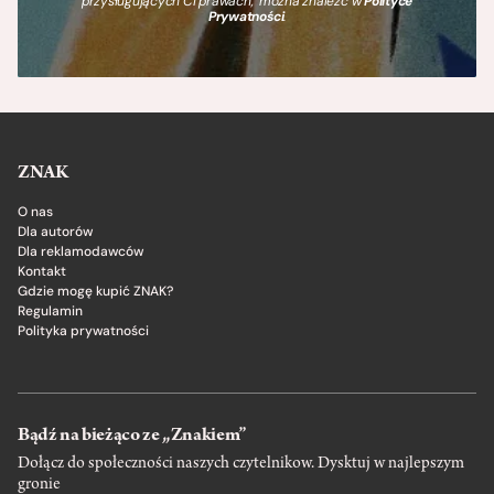
przysługujących Ci prawach, można znaleźć w
Polityce
Prywatności
.
ZNAK
O nas
Dla autorów
Dla reklamodawców
Kontakt
Gdzie mogę kupić ZNAK?
Regulamin
Polityka prywatności
Bądź na bieżąco ze „Znakiem”
Dołącz do społeczności naszych czytelnikow. Dysktuj w najlepszym
gronie