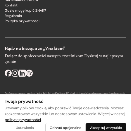
Dla reklamodawców
Kontakt
Gdzie mogę kupić ZNAK?
Regulamin
Polityka prywatności
Bądź na bieżąco ze „Znakiem”
Dołącz do społeczności naszych czytelnikow. Dysktuj w najlepszym
gronie
Dofinansowano ze środków Ministra Kultury i Dziedzictwa Narodowego pochodzących
z Funduszu Promocji Kultury – państwowego funduszu celowego.
Twoja prywatność
Używamy plików cookie, aby poprawić Twoje doświadczenia. Możesz
zaakceptować wszystkie lub dostosować ustawienia. Więcej w naszej
polityce prywatności
.
A
A
Wydawca: SIW Znak w Krakowie
Ustawienia
Odrzuć opcjonalne
Akceptuj wszystkie