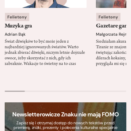
Felietony
Felietony
Muzyka gra
Gazetare gang
Adrian Bąk
Małgorzata Rejme
Świat dźwięków to być może jeden z
Siedziałam akurat 
najbardziej ignorowanych światów. Warto
Tiranie ze znajomy
jednak zbierać dźwięki, niczym letnie dojrzałe
świętując zakończen
owoce, żeby skorzystać z nich, gdy ich
dilerach kokainy, g
zabraknie. Wakacje to świetny na to czas
przygląda mi się m
Newsletterowicze Znaku nie mają FOMO
Zapisz się i otrzymaj dostęp do nowych tekstów przed
premierą, zniżki, prezenty i polecenia kulturalne specjalnie