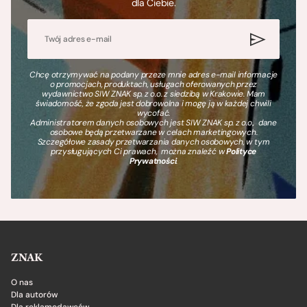
dla Ciebie.
Chcę otrzymywać na podany przeze mnie adres e-mail informacje
o promocjach, produktach, usługach oferowanych przez
wydawnictwo SIW ZNAK sp. z o.o. z siedzibą w Krakowie. Mam
świadomość, że zgoda jest dobrowolna i mogę ją w każdej chwili
wycofać.
Administratorem danych osobowych jest SIW ZNAK sp. z o.o., dane
osobowe będą przetwarzane w celach marketingowych.
Szczegółowe zasady przetwarzania danych osobowych, w tym
przysługujących Ci prawach, można znaleźć w
Polityce
Prywatności
.
ZNAK
O nas
Dla autorów