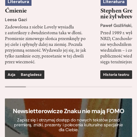
Literatura
Literatura
Ćmienie
Stephen Green
nie żył wbrew 
Leesa Gazi
Paweł Goźliński
,
S
Zadowolona z siebie Lovely wysiadła
z autorikszy z dwudziestoma taka w dłoni.
Przed 1989 r. wykł
Promienie zimowego słońca przemknęły po
NRD, Czechosłowacj
jej ciele i spłynęły dalej na ziemię. Poczuła
nie wychodziłem po
przyjemną senność. Wydawało jej się, że jak
wiedziałem – i co w
tylko zamknie oczy, pozostanie w tej chwili
publiczność wiedzia
przez wieczność.
sięga teraźniejszośc
Azja
Bangladesz
Historia teatru
S
Newsletterowicze Znaku nie mają FOMO
Zapisz się i otrzymaj dostęp do nowych tekstów przed
premierą, zniżki, prezenty i polecenia kulturalne specjalnie
dla Ciebie.