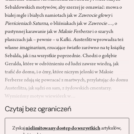
Sebaldowskich motywów, aby szerzej je omawiać: mowa o
białej mgle i białych namiotach jak w
Zawrocie głowy
i
Pierścieniach Saturna
, o bliźniakach jak w
Zawrocie
…, o
pustynnej karawanie jak w
Maksie Ferberze
i o szarych
płaszczach jak – pewnie – u Kafki.
Austerlitz
wprowadza też
własne
imaginarium
, rzucające światło zarówno na tę książkę
Sebalda, jak i na wszystkie poprzednie. Chodzi o gołębie
Geralda, które w odróżnieniu od ludzi zawsze wiedzą, jak
trafić do domu, i o ćmy, które niczym jelonki w Maksie
Ferberze zdają się powracać z martwych, przylatując do domu
Austerlitza, jak sądzi on sam, z żydowskich cmentarzy.
Wymieńmy motyw wiewiórek w…
Czytaj bez ograniczeń
Zyskaj
nielimitowany dostęp do wszystkich
artykułów,