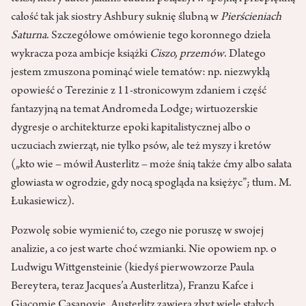
całość tak jak siostry Ashbury suknię ślubną w
Pierścieniach
Saturna
. Szczegółowe omówienie tego koronnego dzieła
wykracza poza ambicje książki
Ciszo, przemów
. Dlatego
jestem zmuszona pominąć wiele tematów: np. niezwykłą
opowieść o Terezinie z 11-stronicowym zdaniem i część
fantazyjną na temat Andromeda Lodge; wirtuozerskie
dygresje o architekturze epoki kapitalistycznej albo o
uczuciach zwierząt, nie tylko psów, ale też myszy i kretów
(„kto wie – mówił Austerlitz – może śnią także ćmy albo sałata
głowiasta w ogrodzie, gdy nocą spogląda na księżyc”; tłum. M.
Łukasiewicz).
Pozwolę sobie wymienić to, czego nie poruszę w swojej
analizie, a co jest warte choć wzmianki. Nie opowiem np. o
Ludwigu Wittgensteinie (kiedyś pierwowzorze Paula
Bereytera, teraz Jacques’a Austerlitza), Franzu Kafce i
Giacomie Casanovie. Austerlitz zawiera zbyt wiele stałych