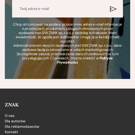
Chcę otrzymywać na podany przeze mnie adres e-mail informacje
o promocjach, produktach, usługach oferowanych przez
wydawnictwo SIW ZNAK sp. z o.o. z siedzibą w Krakowie. Mam
świadomość, że zgoda jest dobrowolna i mogę ją w każdej chwili
wycofać.
Administratorem danych osobowych jest SIW ZNAK sp. z o.o., dane
osobowe będą przetwarzane w celach marketingowych.
Szczegółowe zasady przetwarzania danych osobowych, w tym
przysługujących Ci prawach, można znaleźć w
Polityce
Prywatności
.
ZNAK
O nas
Dla autorów
Dla reklamodawców
Kontakt