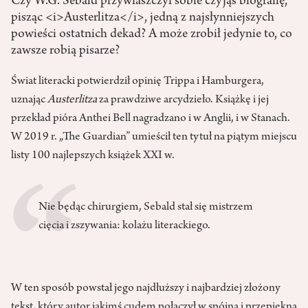
Czy W.G. Sebald przywłaszczył sobie czyjąś biografię,
pisząc <i>Austerlitza</i>, jedną z najsłynniejszych
powieści ostatnich dekad? A może zrobił jedynie to, co
zawsze robią pisarze?
Świat literacki potwierdził opinię Trippa i Hamburgera,
uznając
Austerlitza
za prawdziwe arcydzieło. Książkę i jej
przekład pióra Anthei Bell nagradzano i w Anglii, i w Stanach.
W 2019 r. „The Guardian” umieścił ten tytuł na piątym miejscu
listy 100 najlepszych książek XXI w.
Nie będąc chirurgiem, Sebald stał się mistrzem
cięcia i zszywania: kolażu literackiego.
W ten sposób powstał jego najdłuższy i najbardziej złożony
tekst, który autor jakimś cudem połączył w spójną i przepiękną