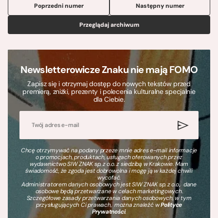
Poprzedni numer
Następny numer
Przeglądaj archiwum
Newsletterowicze Znaku nie mają FOMO
Zapisz się i otrzymaj dostęp do nowych tekstów przed
premierą, zniżki, prezenty i polecenia kulturalne specjalnie
dla Ciebie.
Chcę otrzymywać na podany przeze mnie adres e-mail informacje
o promocjach, produktach, usługach oferowanych przez
wydawnictwo SIW ZNAK sp. z o.o. z siedzibą w Krakowie. Mam
świadomość, że zgoda jest dobrowolna i mogę ją w każdej chwili
wycofać.
Administratorem danych osobowych jest SIW ZNAK sp. z o.o., dane
osobowe będą przetwarzane w celach marketingowych.
Szczegółowe zasady przetwarzania danych osobowych, w tym
przysługujących Ci prawach, można znaleźć w
Polityce
Prywatności
.