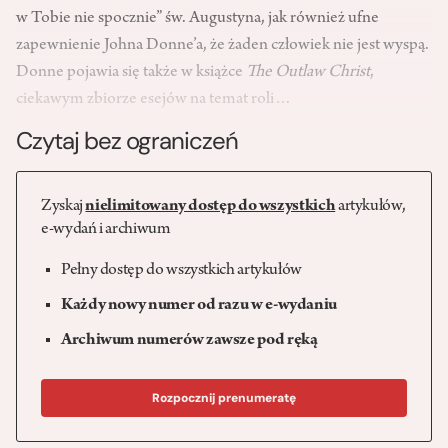
w Tobie nie spocznie” św. Augustyna, jak również ufne
zapewnienie Johna Donne’a, że żaden człowiek nie jest wyspą.
Donne pojawia się także w książce
The Outlaw Christ
,
ciekawym zbiorze esejów na temat roli…
Czytaj bez ograniczeń
Zyskaj
nielimitowany dostęp do wszystkich
artykułów,
e-wydań i archiwum
Pełny dostęp do wszystkich artykułów
Każdy nowy numer od razu w e-wydaniu
Archiwum numerów zawsze pod ręką
Rozpocznij prenumeratę