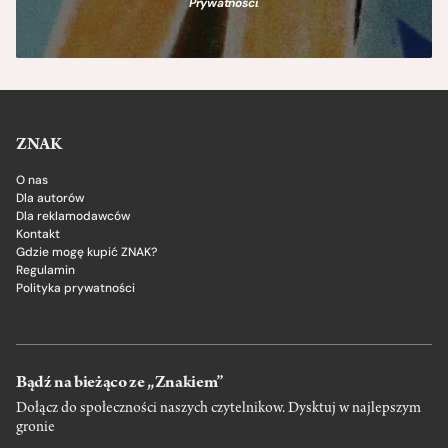
Prywatności
.
ZNAK
O nas
Dla autorów
Dla reklamodawców
Kontakt
Gdzie mogę kupić ZNAK?
Regulamin
Polityka prywatności
Bądź na bieżąco ze „Znakiem”
Dołącz do społeczności naszych czytelnikow. Dysktuj w najlepszym
gronie