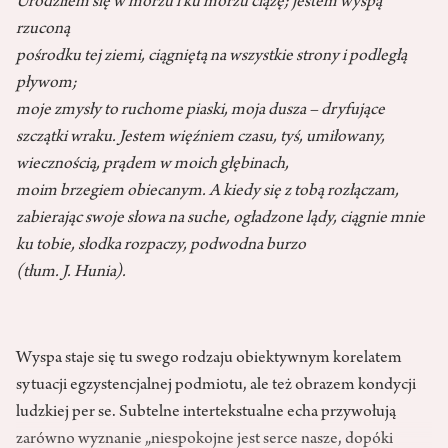
Urodziłem się w morzu i ku morzu ciążę; jestem wyspą
rzuconą
pośrodku tej ziemi, ciągniętą na wszystkie strony i podległą
pływom;
moje zmysły to ruchome piaski, moja dusza – dryfujące
szczątki wraku. Jestem więźniem czasu, tyś, umiłowany,
wiecznością, prądem w moich głębinach,
moim brzegiem obiecanym. A kiedy się z tobą rozłączam,
zabierając swoje słowa na suche, ogładzone lądy, ciągnie mnie
ku tobie, słodka rozpaczy, podwodna burzo
(tłum. J. Hunia).
Wyspa staje się tu swego rodzaju obiektywnym korelatem
sytuacji egzystencjalnej podmiotu, ale też obrazem kondycji
ludzkiej per se. Subtelne intertekstualne echa przywołują
zarówno wyznanie „niespokojne jest serce nasze, dopóki