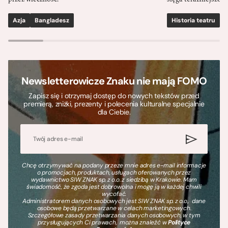
przez wieczność.
sięga teraźniejszośc
Azja
Bangladesz
Historia teatru
S
Newsletterowicze Znaku nie mają FOMO
Zapisz się i otrzymaj dostęp do nowych tekstów przed
premierą, zniżki, prezenty i polecenia kulturalne specjalnie
dla Ciebie.
Chcę otrzymywać na podany przeze mnie adres e-mail informacje
o promocjach, produktach, usługach oferowanych przez
wydawnictwo SIW ZNAK sp. z o.o. z siedzibą w Krakowie. Mam
świadomość, że zgoda jest dobrowolna i mogę ją w każdej chwili
wycofać.
Administratorem danych osobowych jest SIW ZNAK sp. z o.o., dane
osobowe będą przetwarzane w celach marketingowych.
Szczegółowe zasady przetwarzania danych osobowych, w tym
przysługujących Ci prawach, można znaleźć w
Polityce