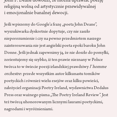
John F. Deane dowodzi, że można uprawiać poezję
religijną wolną od artystycznie przewidywalnej
i emocjonalnie banalnej dewocji.
Jeśli wpiszemy do Google’a frazę „poeta John Deane”,
wyszukiwarka dyskretnie dopytuje, czy nie zaszło
nieporozumienie i czy na pewno przedmiotem naszego
zainteresowania nie jest angielski poeta epoki baroku John
Donne. Jeśli jednak zapewnimy ją, że nie doszło do pomyłki,
zorientujemy się szybko, iż ten prawie nieznany w Polsce
twórca to w świecie poezji irlandzkiej prawdziwy
l’ homme
orchestre
: przede wszystkim autor kilkunastu tomików
poetyckich i również wielu esejów oraz kilku powieści,
założyciel organizacji Poetry Ireland, wydawnictwa Dedalus
Press oraz ważnego pisma „The Poetry Ireland Review”. Jest
też twórcą uhonorowanym licznymi laurami poetyckimi,
nagrodami i wyróżnieniami.