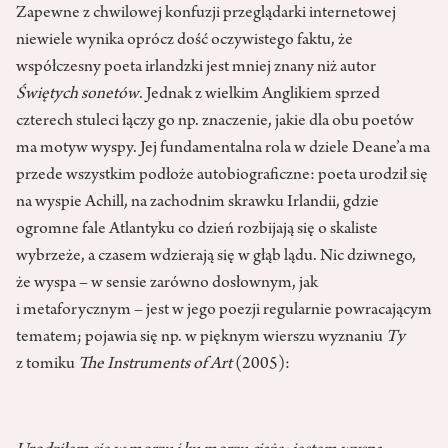
Zapewne z chwilowej konfuzji przeglądarki internetowej
niewiele wynika oprócz dość oczywistego faktu, że
współczesny poeta irlandzki jest mniej znany niż autor
Świętych sonetów
. Jednak z wielkim Anglikiem sprzed
czterech stuleci łączy go np. znaczenie, jakie dla obu poetów
ma motyw wyspy. Jej fundamentalna rola w dziele Deane’a ma
przede wszystkim podłoże autobiograficzne: poeta urodził się
na wyspie Achill, na zachodnim skrawku Irlandii, gdzie
ogromne fale Atlantyku co dzień rozbijają się o skaliste
wybrzeże, a czasem wdzierają się w głąb lądu. Nic dziwnego,
że wyspa – w sensie zarówno dosłownym, jak
i metaforycznym – jest w jego poezji regularnie powracającym
tematem; pojawia się np. w pięknym wierszu wyznaniu
Ty
z tomiku
The Instruments of Art
(2005):