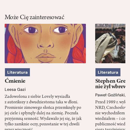
Może Cię zainteresować
Literatura
Literatura
Ćmienie
Stephen Green
nie żył wbrew 
Leesa Gazi
Paweł Goźliński
,
S
Zadowolona z siebie Lovely wysiadła
z autorikszy z dwudziestoma taka w dłoni.
Przed 1989 r. wykł
Promienie zimowego słońca przemknęły po
NRD, Czechosłowacj
jej ciele i spłynęły dalej na ziemię. Poczuła
nie wychodziłem po
przyjemną senność. Wydawało jej się, że jak
wiedziałem – i co w
tylko zamknie oczy, pozostanie w tej chwili
publiczność wiedzia