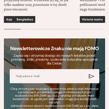
przyjemną senność. Wydawało jej się, że jak
wiedziałem – i co w
tylko zamknie oczy, pozostanie w tej chwili
publiczność wiedzia
przez wieczność.
sięga teraźniejszośc
Azja
Bangladesz
Historia teatru
S
Newsletterowicze Znaku nie mają FOMO
Zapisz się i otrzymaj dostęp do nowych tekstów przed
premierą, zniżki, prezenty i polecenia kulturalne specjalnie
dla Ciebie.
Chcę otrzymywać na podany przeze mnie adres e-mail informacje
o promocjach, produktach, usługach oferowanych przez
wydawnictwo SIW ZNAK sp. z o.o. z siedzibą w Krakowie. Mam
świadomość, że zgoda jest dobrowolna i mogę ją w każdej chwili
wycofać.
Administratorem danych osobowych jest SIW ZNAK sp. z o.o., dane