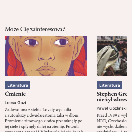
Może Cię zainteresować
Literatura
Literatura
Ćmienie
Stephen Green
nie żył wbrew 
Leesa Gazi
Paweł Goźliński
,
S
Zadowolona z siebie Lovely wysiadła
z autorikszy z dwudziestoma taka w dłoni.
Przed 1989 r. wykł
Promienie zimowego słońca przemknęły po
NRD, Czechosłowacj
jej ciele i spłynęły dalej na ziemię. Poczuła
nie wychodziłem po