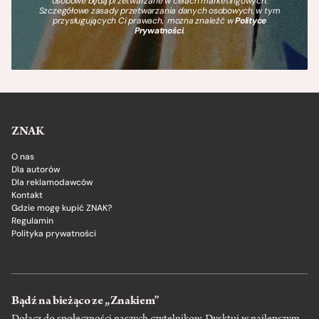
osobowe będą przetwarzane w celach marketingowych.
Szczegółowe zasady przetwarzania danych osobowych, w tym
przysługujących Ci prawach, można znaleźć w
Polityce
Prywatności
.
ZNAK
O nas
Dla autorów
Dla reklamodawców
Kontakt
Gdzie mogę kupić ZNAK?
Regulamin
Polityka prywatności
Bądź na bieżąco ze „Znakiem”