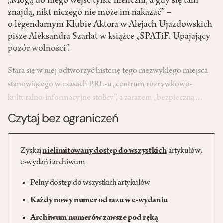
„Mogą do niego wejść tylko nieliczni, a gdy się tam
znajdą, nikt niczego nie może im nakazać” –
o legendarnym Klubie Aktora w Alejach Ujazdowskich
pisze Aleksandra Szarłat w książce „SPATiF. Upajający
pozór wolności”.
Stara się w niej odtworzyć historię tego niezwykłego miejsca
stanowiącego w czasach PRL-u „centrum rozrywkowo-
kulturalno-informacyjne stolicy”, a zarazem „bezpieczną…
Czytaj bez ograniczeń
Zyskaj
nielimitowany dostęp do wszystkich
artykułów,
e-wydań i archiwum
Pełny dostęp do wszystkich artykułów
Każdy nowy numer od razu w e-wydaniu
Archiwum numerów zawsze pod ręką