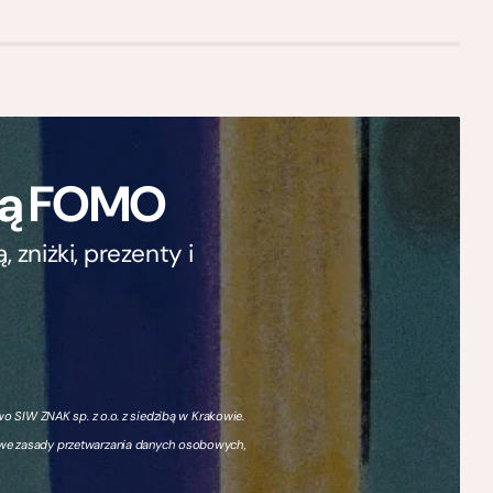
ają FOMO
zniżki, prezenty i
 SIW ZNAK sp. z o.o. z siedzibą w Krakowie.
owe zasady przetwarzania danych osobowych,