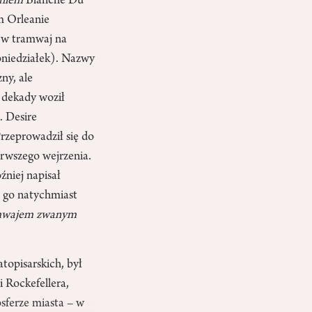
aniem
Blanche Du
m Orleanie
m w tramwaj na
Poniedziałek). Nazwy
ny, ale
y dekady woził
. Desire
rzeprowadził się do
erwszego wejrzenia.
źniej napisał
a go natychmiast
mwajem zwanym
topisarskich, był
i Rockefellera,
sferze miasta – w