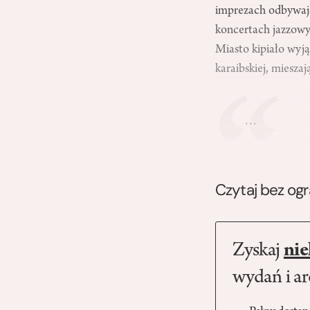
imprezach odbywaj
koncertach jazzowy
Miasto kipiało wyją
karaibskiej, miesza
…
Czytaj bez og
Zyskaj
nie
wydań i a