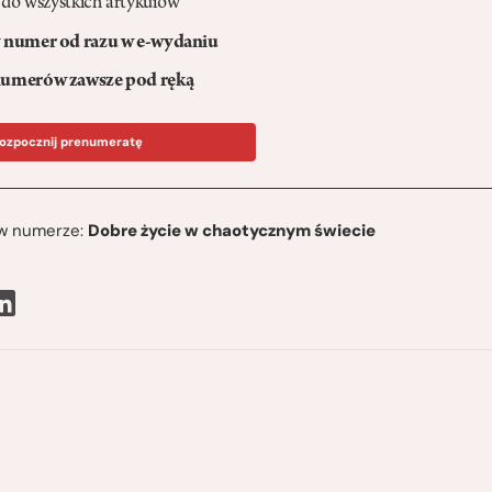
 do wszystkich artykułów
numer od razu w e-wydaniu
umerów zawsze pod ręką
ozpocznij prenumeratę
ę w numerze:
Dobre życie w chaotycznym świecie