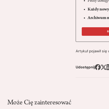
Pełny dostęp
Każdy nowy 
Archiwum n
R
Artykuł pojawił si
Udostępnij
Może Cię zainteresować