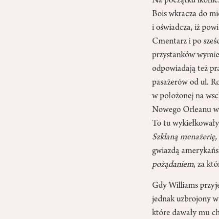
Na początku ikoni
Bois wkracza do mi
i oświadcza, iż po
Cmentarz i po sześc
przystanków wymien
odpowiadają też pra
pasażerów od ul. Ro
w położonej na wsch
Nowego Orleanu w 19
To tu wykiełkowały 
Szklaną menażerię
,
gwiazdą amerykańsk
pożądaniem
, za kt
Gdy Williams przyje
jednak uzbrojony w 
które dawały mu ch