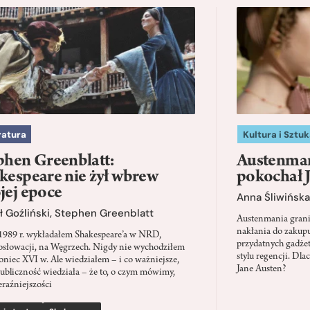
ratura
Kultura i Sztuk
phen Greenblatt:
Austenman
kespeare nie żył wbrew
pokochał 
jej epoce
Anna Śliwińska
 Goźliński
,
Stephen Greenblatt
Austenmania granic
nakłania do zakup
1989 r. wykładałem Shakespeare’a w NRD,
przydatnych gadżet
słowacji, na Węgrzech. Nigdy nie wychodziłem
stylu regencji. D
oniec XVI w. Ale wiedziałem – i co ważniejsze,
Jane Austen?
ubliczność wiedziała – że to, o czym mówimy,
eraźniejszości