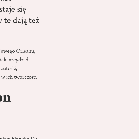
taje się
te dają też
 Nowego Orleanu,
ielu arcydzieł
 autorki,
 w ich twórczość.
on