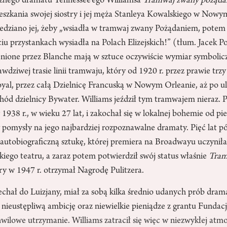
cznego dramatu Tennessee’ego Williamsa
Tramwaj zwany pożąd
eszkania swojej siostry i jej męża Stanleya Kowalskiego w Nowy
wiedziano jej, żeby „wsiadła w tramwaj zwany Pożądaniem, pote
iu przystankach wysiadła na Polach Elizejskich!” (tłum. Jacek 
ione przez Blanche mają w sztuce oczywiście wymiar symbolicz
wdziwej trasie linii tramwaju, który od 1920 r. przez prawie trz
yal, przez całą Dzielnicę Francuską w Nowym Orleanie, aż po ul
ód dzielnicy Bywater. Williams jeździł tym tramwajem nieraz. P
38 r., w wieku 27 lat, i zakochał się w lokalnej bohemie od pi
pomysły na jego najbardziej rozpoznawalne dramaty. Pięć lat pó
 autobiograficzną sztukę, której premiera na Broadwayu uczynił
iego teatru, a zaraz potem potwierdził swój status właśnie
Tra
óry w 1947 r. otrzymał Nagrodę Pulitzera.
chał do Luizjany, miał za sobą kilka średnio udanych prób drama
nieustępliwą ambicję oraz niewielkie pieniądze z grantu Fundacj
wilowe utrzymanie. Williams zatracił się więc w niezwykłej atmo