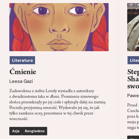
Literatura
Lite
Ćmienie
Ste
Sha
Leesa Gazi
swo
Zadowolona z siebie Lovely wysiadła z autorikszy
Paweł
z dwudziestoma taka w dłoni. Promienie zimowego
słońca przemknęły po jej ciele i spłynęły dalej na ziemię.
Przed 
Poczuła przyjemną senność. Wydawało jej się, że jak
Czecho
tylko zamknie oczy, pozostanie w tej chwili przez
poza k
wieczność.
moja p
sięga t
Azja
Bangladesz