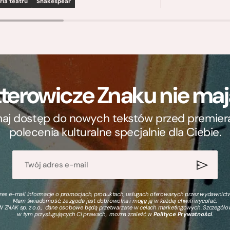
ria teatru
Shakespear
terowicze Znaku nie m
ymaj dostęp do nowych tekstów przed premierą, 
polecenia kulturalne specjalnie dla Ciebie.
s e-mail informacje o promocjach, produktach, usługach oferowanych przez wydawnictwo
Mam świadomość, że zgoda jest dobrowolna i mogę ją w każdej chwili wycofać.
 ZNAK sp. z o.o., dane osobowe będą przetwarzane w celach marketingowych. Szczegół
w tym przysługujących Ci prawach, można znaleźć w
Polityce Prywatności
.