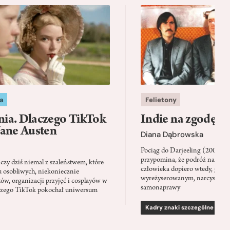
a
Felietony
ia. Dlaczego TikTok
Indie na zgodę
Jane Austen
Diana Dąbrowska
Pociąg do Darjeeling (2007) 
przypomina, że podróż napraw
zy dziś niemal z szaleństwem, które
człowieka dopiero wtedy, gdy p
u osobliwych, niekoniecznie
wyreżyserowanym, narcystycz
ów, organizacji przyjęć i cosplayów w
samonaprawy
laczego TikTok pokochał uniwersum
Kadry znaki szczególne