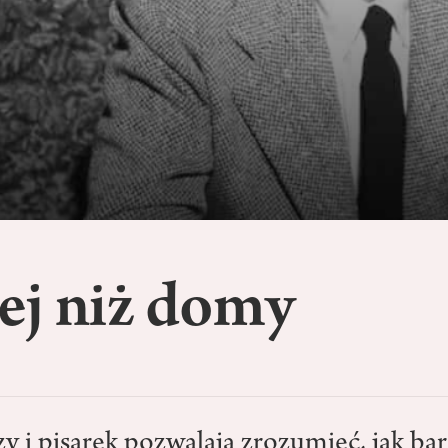
ej niż domy
y i pisarek pozwalają zrozumieć, jak ba