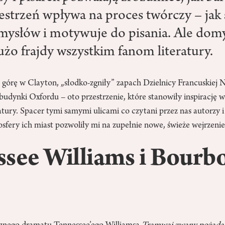
estrzeń wpływa na proces twórczy – jak s
ysłów i motywuje do pisania. Ale domy 
użo frajdy wszystkim fanom literatury.
górę w Clayton, „słodko-zgniły” zapach Dzielnicy Francuskiej
budynki Oxfordu – oto przestrzenie, które stanowiły inspirację w
atury. Spacer tymi samymi ulicami co czytani przez nas autorzy i
fery ich miast pozwoliły mi na zupełnie nowe, świeże wejrzenie
see Williams i Bourb