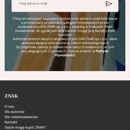
Chcę otrzymywać na podany przeze mnie adres e-mail informacje
o promocjach, produktach, usługach oferowanych przez
wydawnictwo SIW ZNAK sp. z o.o. z siedzibą w Krakowie. Mam
świadomość, że zgoda jest dobrowolna i mogę ją w każdej chwili
wycofać.
Administratorem danych osobowych jest SIW ZNAK sp. z o.o., dane
osobowe będą przetwarzane w celach marketingowych.
Szczegółowe zasady przetwarzania danych osobowych, w tym
przysługujących Ci prawach, można znaleźć w
Polityce
Prywatności
.
ZNAK
O nas
Dla autorów
Dla reklamodawców
Kontakt
Gdzie mogę kupić ZNAK?