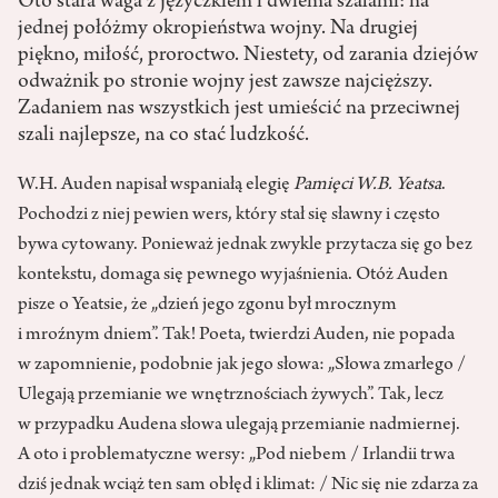
Oto stara waga z języczkiem i dwiema szalami: na
jednej połóżmy okropieństwa wojny. Na drugiej
piękno, miłość, proroctwo. Niestety, od zarania dziejów
odważnik po stronie wojny jest zawsze najcięższy.
Zadaniem nas wszystkich jest umieścić na przeciwnej
szali najlepsze, na co stać ludzkość.
W.H. Auden napisał wspaniałą elegię
Pamięci W.B. Yeatsa
.
Pochodzi z niej pewien wers, który stał się sławny i często
bywa cytowany. Ponieważ jednak zwykle przytacza się go bez
kontekstu, domaga się pewnego wyjaśnienia. Otóż Auden
pisze o Yeatsie, że „dzień jego zgonu był mrocznym
i mroźnym dniem”. Tak! Poeta, twierdzi Auden, nie popada
w zapomnienie, podobnie jak jego słowa: „Słowa zmarłego /
Ulegają przemianie we wnętrznościach żywych”. Tak, lecz
w przypadku Audena słowa ulegają przemianie nadmiernej.
A oto i problematyczne wersy: „Pod niebem / Irlandii trwa
dziś jednak wciąż ten sam obłęd i klimat: / Nic się nie zdarza za