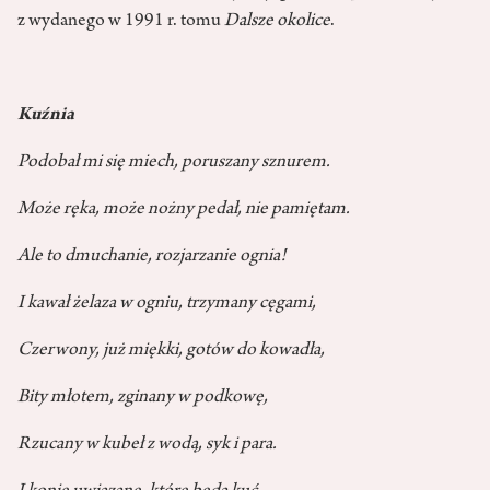
z wydanego w 1991 r. tomu
Dalsze okolice
.
Kuźnia
Podobał mi się miech, poruszany sznurem.
Może ręka, może nożny pedał, nie pamiętam.
Ale to dmuchanie, rozjarzanie ognia!
I kawał żelaza w ogniu, trzymany cęgami,
Czerwony, już miękki, gotów do kowadła,
Bity młotem, zginany w podkowę,
Rzucany w kubeł z wodą, syk i para.