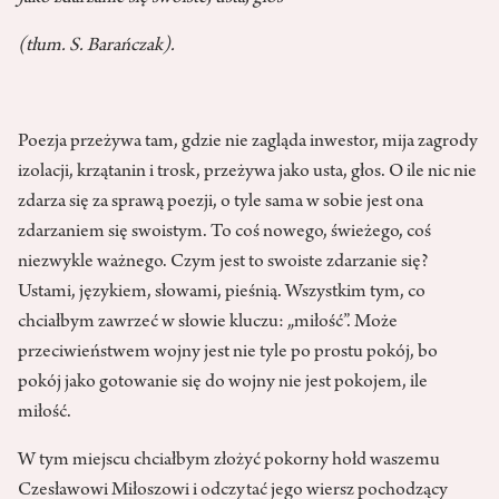
(tłum. S. Barańczak).
Poezja przeżywa tam, gdzie nie zagląda inwestor, mija zagrody
izolacji, krzątanin i trosk, przeżywa jako usta, głos. O ile nic nie
zdarza się za sprawą poezji, o tyle sama w sobie jest ona
zdarzaniem się swoistym. To coś nowego, świeżego, coś
niezwykle ważnego. Czym jest to swoiste zdarzanie się?
Ustami, językiem, słowami, pieśnią. Wszystkim tym, co
chciałbym zawrzeć w słowie kluczu: „miłość”. Może
przeciwieństwem wojny jest nie tyle po prostu pokój, bo
pokój jako gotowanie się do wojny nie jest pokojem, ile
miłość.
W tym miejscu chciałbym złożyć pokorny hołd waszemu
Czesławowi Miłoszowi i odczytać jego wiersz pochodzący