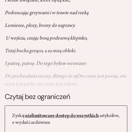
I konie uwiązane, które będą kuć,
Podrzucając grzywami i w trawie nad rzeką
Lemiesze, płozy, brony do naprawy.
U wejścia, czując bosą podeszwą klepisko,
Tutaj bucha gorąco, a za mną obłoki.
I patrzę, patrzę. Do tego byłem wezwany:
Do pochwalania rzeczy, dlatego że są
Oto czym jest poezja, oto
czym jest pieśń, oto czym jest miłość:…
Czytaj bez ograniczeń
Zyskaj
nielimitowany dostęp do wszystkich
artykułów,
e-wydań i archiwum