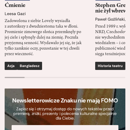
Ćmienie
Stephen Green
nie żył wbrew 
Leesa Gazi
Paweł Goźliński
,
S
Zadowolona z siebie Lovely wysiadła
z autorikszy z dwudziestoma taka w dłoni.
Przed 1989 r. wykł
Promienie zimowego słońca przemknęły po
NRD, Czechosłowacj
jej ciele i spłynęły dalej na ziemię. Poczuła
nie wychodziłem po
przyjemną senność. Wydawało jej się, że jak
wiedziałem – i co w
tylko zamknie oczy, pozostanie w tej chwili
publiczność wiedzia
przez wieczność.
sięga teraźniejszośc
Azja
Bangladesz
Historia teatru
S
Newsletterowicze Znaku nie mają FOMO
Zapisz się i otrzymaj dostęp do nowych tekstów przed
premierą, zniżki, prezenty i polecenia kulturalne specjalnie
dla Ciebie.