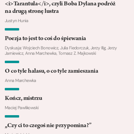
<i>Tarantula</i>, czyli Boba Dylana podróż
na drugą stronę lustra
Justyn Hunia
Poezja to jest to coś do śpiewania
Dyskusja: Wojciech Bonowicz, Julia Fiedorczuk, Jerzy Illg, Jerzy
Jarniewicz, Anna Marchewka, Tomasz Z. Majkowski
O co tyle hałasu, o co tyle zamieszania
Anna Marchewka
Kończ, mistrzu
Maciej Pawlikowski
„Czy ci to czegoś nie przypomina?”