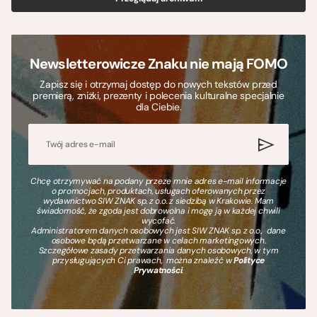
Newsletterowicze Znaku nie mają FOMO
Zapisz się i otrzymaj dostęp do nowych tekstów przed
premierą, zniżki, prezenty i polecenia kulturalne specjalnie
dla Ciebie.
Chcę otrzymywać na podany przeze mnie adres e-mail informacje
o promocjach, produktach, usługach oferowanych przez
wydawnictwo SIW ZNAK sp. z o.o. z siedzibą w Krakowie. Mam
świadomość, że zgoda jest dobrowolna i mogę ją w każdej chwili
wycofać.
Administratorem danych osobowych jest SIW ZNAK sp. z o.o., dane
osobowe będą przetwarzane w celach marketingowych.
Szczegółowe zasady przetwarzania danych osobowych, w tym
przysługujących Ci prawach, można znaleźć w
Polityce
Prywatności
.