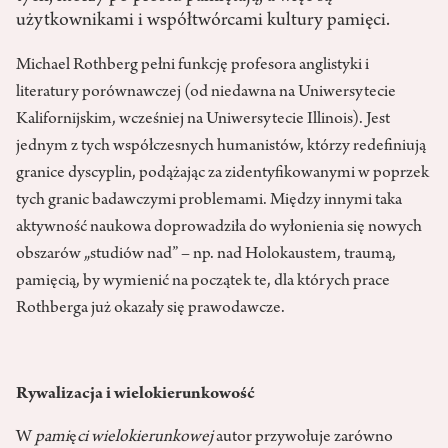
użytkownikami i współtwórcami kultury pamięci.
Michael Rothberg pełni funkcję profesora anglistyki i
literatury porównawczej (od niedawna na Uniwersytecie
Kalifornijskim, wcześniej na Uniwersytecie Illinois). Jest
jednym z tych współczesnych humanistów, którzy redefiniują
granice dyscyplin, podążając za zidentyfikowanymi w poprzek
tych granic badawczymi problemami. Między innymi taka
aktywność naukowa doprowadziła do wyłonienia się nowych
obszarów „studiów nad” – np. nad Holokaustem, traumą,
pamięcią, by wymienić na początek te, dla których prace
Rothberga już okazały się prawodawcze.
Rywalizacja i wielokierunkowość
W
pami
ę
ci wielokierunkowej
autor przywołuje zarówno