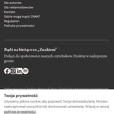
Dla autorów
Dla reklamodawców
Kontakt
Gdzie mogę kupić ZNAK?
Regulamin
Polityka prywatności
Bądź na bieżąco ze „Znakiem”
Dołącz do społeczności naszych czytelnikow. Dysktuj w najlepszym
gronie
Dofinansowano ze środków Ministra Kultury i Dziedzictwa Narodowego pochodzących
z Funduszu Promocji Kultury – państwowego funduszu celowego.
Twoja prywatność
Używamy plików cookie, aby poprawić Twoje doświadczenia. Możesz
zaakceptować wszystkie lub dostosować ustawienia. Więcej w naszej
polityce prywatności
.