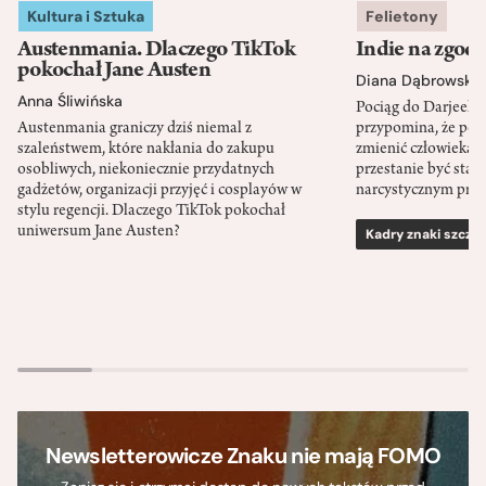
Kultura i Sztuka
Felietony
Austenmania. Dlaczego TikTok
Indie na zgod
pokochał Jane Austen
Diana Dąbrowska
Anna Śliwińska
Pociąg do Darjeeli
Austenmania graniczy dziś niemal z
przypomina, że po
szaleństwem, które nakłania do zakupu
zmienić człowieka d
osobliwych, niekoniecznie przydatnych
przestanie być sta
gadżetów, organizacji przyjęć i cosplayów w
narcystycznym pro
stylu regencji. Dlaczego TikTok pokochał
uniwersum Jane Austen?
Kadry znaki szcze
Newsletterowicze Znaku nie mają FOMO