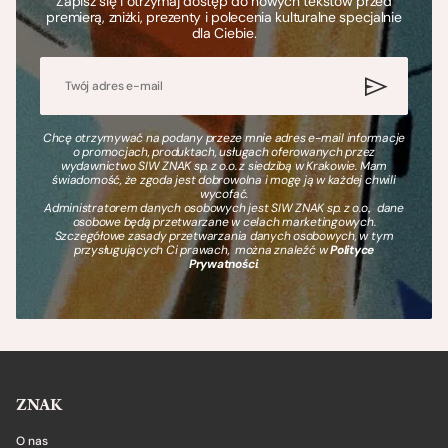
Zapisz się i otrzymaj dostęp do nowych tekstów przed
premierą, zniżki, prezenty i polecenia kulturalne specjalnie
dla Ciebie.
Chcę otrzymywać na podany przeze mnie adres e-mail informacje
o promocjach, produktach, usługach oferowanych przez
wydawnictwo SIW ZNAK sp. z o.o. z siedzibą w Krakowie. Mam
świadomość, że zgoda jest dobrowolna i mogę ją w każdej chwili
wycofać.
Administratorem danych osobowych jest SIW ZNAK sp. z o.o., dane
osobowe będą przetwarzane w celach marketingowych.
Szczegółowe zasady przetwarzania danych osobowych, w tym
przysługujących Ci prawach, można znaleźć w
Polityce
Prywatności
.
ZNAK
O nas