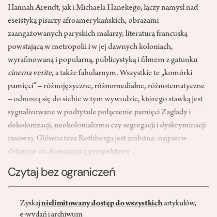
Hannah Arendt, jak i Michaela Hanekego, łączy namysł nad
eseistyką pisarzy afroamerykańskich, obrazami
zaangażowanych paryskich malarzy, literaturą francuską
powstającą w metropolii i w jej dawnych koloniach,
wyrafinowaną i popularną, publicystyką i filmem z gatunku
cinema verite
, a także fabularnym. Wszystkie te „komórki
pamięci” – różnojęzyczne, różnomedialne, różnotematyczne
– odnoszą się do siebie w tym wywodzie, którego stawką jest
sygnalizowane w podtytule połączenie pamięci Zagłady i
dekolonizacji, neokolonializmu czy segregacji i dyskryminacji
rasowej. Główna teza Rothberga jest ambitna: najpierw
definiuje on dominującą perspektywę…
Czytaj bez ograniczeń
Zyskaj
nielimitowany dostęp do wszystkich
artykułów,
e-wydań i archiwum