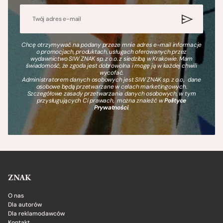
Chcę otrzymywać na podany przeze mnie adres e-mail informacje
o promocjach, produktach, usługach oferowanych przez
wydawnictwo SIW ZNAK sp. z o.o. z siedzibą w Krakowie. Mam
świadomość, że zgoda jest dobrowolna i mogę ją w każdej chwili
wycofać.
Administratorem danych osobowych jest SIW ZNAK sp. z o.o., dane
osobowe będą przetwarzane w celach marketingowych.
Szczegółowe zasady przetwarzania danych osobowych, w tym
przysługujących Ci prawach, można znaleźć w
Polityce
Prywatności
.
ZNAK
O nas
Dla autorów
Dla reklamodawców
Kontakt