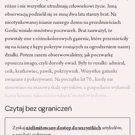
różne i nie wszystkie utrudniają człowiekowi życie. Inną
obserwacją podzielił się ze mną dwa lata starszy brat. Na
nieotynkowanej ścianie naszego domu na przedmieściach
Gorlic wisiało mnóstwo poczwarek. Brat zauważył, że
powstały one z różnokolorowych gąsienic, które przemieściły
się na ścianę z kępy pokrzyw rosnących za ogrodzeniem naszej
działki. Potem razem obserwowaliśmy, jak poczwarkę
opuszcza imago, czyli dorosły owad. Były to rusałki: admirał,
ceik, kratkowiec, pawik, pokrzywnik. Wszystkie gatunki
związane z pokrzywami. Na początku lat 70., kiedy nie
stosowano na masową skalę oprysków, a gospodarze wykaszali
trawę kosami, taka różnorodność motyli w jednym…
Czytaj bez ograniczeń
Zyskaj
nielimitowany dostęp do wszystkich
artykułów,