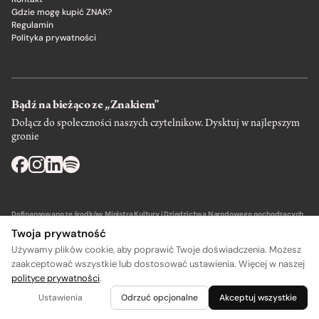
Gdzie mogę kupić ZNAK?
Regulamin
Polityka prywatności
Bądź na bieżąco ze „Znakiem”
Dołącz do społeczności naszych czytelnikow. Dysktuj w najlepszym
gronie
Dofinansowano ze środków Ministra Kultury i Dziedzictwa Narodowego pochodzących
z Funduszu Promocji Kultury – państwowego funduszu celowego.
Twoja prywatność
Używamy plików cookie, aby poprawić Twoje doświadczenia. Możesz
zaakceptować wszystkie lub dostosować ustawienia. Więcej w naszej
polityce prywatności
.
A
A
Wydawca: SIW Znak w Krakowie
Ustawienia
Odrzuć opcjonalne
Akceptuj wszystkie