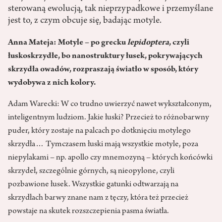
sterowaną ewolucją, tak nieprzypadkowe i przemyślane
jest to, z czym obcuje się, badając motyle.
Anna Mateja:
Motyle – po grecku
lepidoptera
, czyli
łuskoskrzydłe, bo nanostruktury łusek, pokrywających
skrzydła owadów, rozpraszają światło w sposób, który
wydobywa z nich kolory.
Adam Warecki: W co trudno uwierzyć nawet wykształconym,
inteligentnym ludziom. Jakie łuski? Przecież to różnobarwny
puder, który zostaje na palcach po dotknięciu motylego
skrzydła… Tymczasem łuski mają wszystkie motyle, poza
niepylakami – np. apollo czy mnemozyną – których końcówki
skrzydeł, szczególnie górnych, są nieopylone, czyli
pozbawione łusek. Wszystkie gatunki odtwarzają na
skrzydłach barwy znane nam z tęczy, która też przecież
powstaje na skutek rozszczepienia pasma światła.