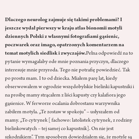
Dlaczego neurolog zajmuje się takimi problemami? I
jeszcze wydał pierwszy w kraju atlas
bionomii motyli
dziennych Polski z własnymi fotografiami gąsienic,
poczwarek oraz imago, opatrzonych komentarzem na
temat motylich siedlisk i zwyczajów.
Pełna odpowiedź na to
pytanie wymagałaby ode mnie poznania przyczyn, dlaczego
interesuje mnie przyroda. Tego nie potrafię powiedzieć. Tak
po prostu mam. I to od dziecka. Miałem parę lat, kiedy
obserwowałem w ogrodzie wszędobylskie bielinki kapustniki i
na prośbę mamy strącałem z liści kapusty czy kalafiora jego
gąsienice. W ferworze ocalania dobrostanu warzywnika
zabiłem motyla. „Te zostaw w spokoju” – usłyszałem od
mamy. „To cytrynek [ fachowo: latolistek cytrynek, z rodziny
bielinkowatych – tej samej co kapustnik]. On nie jest
szkodnikiem”. Tym sposobem dowiedziałem się, że motyle są