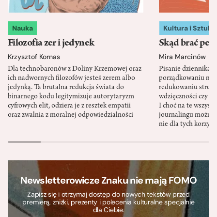
Nauka
Kultura i Sztuka
Filozofia zer i jedynek
Skąd brać pewn
Krzysztof Kornas
Mira Marcinów
Dla technobaronów z Doliny Krzemowej oraz
Pisanie dziennika 
ich nadwornych filozofów jesteś zerem albo
porządkowaniu myś
jedynką. Ta brutalna redukcja świata do
redukowaniu stresu,
binarnego kodu legitymizuje autorytaryzm
wdzięczności czy st
cyfrowych elit, odziera je z resztek empatii
I choć na te wszys
oraz zwalnia z moralnej odpowiedzialności
journalingu można 
nie dla tych korzyśc
Newsletterowicze Znaku nie mają FOMO
Zapisz się i otrzymaj dostęp do nowych tekstów przed
premierą, zniżki, prezenty i polecenia kulturalne specjalnie
dla Ciebie.