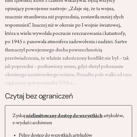
nim zjawisko, które z czasem wskazywać będą wszyscy
opisujący powojenne nastroje: „Zdaje się, że ta wojna,
znacznie straszliwsza niż poprzednia, zostawiła mniej złych
wspomnień”. Inaczej niż w okresie po I wojnie światowej,
która u wielu wywołała poczucie rozczarowania i katastrofy,
po 1945 r. panowała atmosfera zadowolenia i nadziei. Sartre
tłumaczył powojennego ducha powszechnością
przeświadczenia, że właśnie zakończony konflikt nie był – tak
jak poprzedni – pozbawiony sensu, gdyż służył pokonaniu
okrutnego nazistowskiego reżimu. Ponadto pole walki od razu
zajął nowy spór pomiędzy USA a…
Czytaj bez ograniczeń
Zyskaj
nielimitowany dostęp do wszystkich
artykułów,
e-wydań i archiwum
Pełny dostęp do wszystkich artykułów