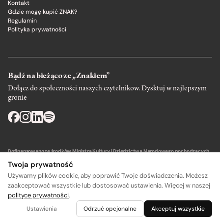
Kontakt
Gdzie mogę kupić ZNAK?
Regulamin
Polityka prywatności
Bądź na bieżąco ze „Znakiem”
Dołącz do społeczności naszych czytelnikow. Dysktuj w najlepszym
gronie
Dofinansowano ze środków Ministra Kultury i Dziedzictwa Narodowego pochodzących
z Funduszu Promocji Kultury – państwowego funduszu celowego.
Twoja prywatność
Używamy plików cookie, aby poprawić Twoje doświadczenia. Możesz
zaakceptować wszystkie lub dostosować ustawienia. Więcej w naszej
polityce prywatności
.
A
A
Wydawca: SIW Znak w Krakowie
Ustawienia
Odrzuć opcjonalne
Akceptuj wszystkie