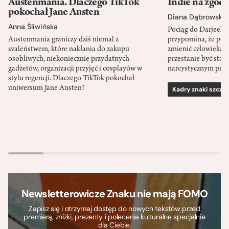
Austenmania. Dlaczego TikTok
Indie na zgod
pokochał Jane Austen
Diana Dąbrowska
Anna Śliwińska
Pociąg do Darjeeli
Austenmania graniczy dziś niemal z
przypomina, że po
szaleństwem, które nakłania do zakupu
zmienić człowieka d
osobliwych, niekoniecznie przydatnych
przestanie być sta
gadżetów, organizacji przyjęć i cosplayów w
narcystycznym pro
stylu regencji. Dlaczego TikTok pokochał
uniwersum Jane Austen?
Kadry znaki szcze
Newsletterowicze Znaku nie mają FOMO
Zapisz się i otrzymaj dostęp do nowych tekstów przed
premierą, zniżki, prezenty i polecenia kulturalne specjalnie
dla Ciebie.