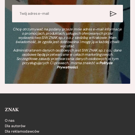
Chcę otrzymywać na podany przeze mnie adres e-mail informacje
o promocjach, produktach, usługach oferowanych przez
wydawnictwo SIW ZNAK sp. z o.o. z siedzibą w Krakowie. Mam
świadomość, że zgoda jest dobrowolna i mogę ją w każdej chwili
wycofać.
Administratorem danych osobowych jest SIW ZNAK sp. z o.o., dane
osobowe będą przetwarzane w celach marketingowych.
Szczegółowe zasady przetwarzania danych osobowych, w tym
przysługujących Ci prawach, można znaleźć w
Polityce
Prywatności
.
ZNAK
O nas
Dla autorów
Dla reklamodawców