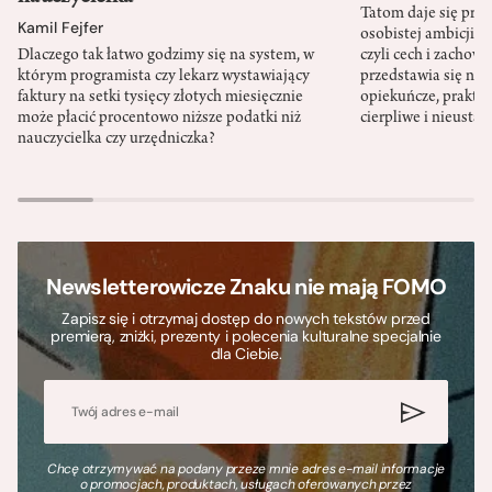
Tatom daje się pra
Kamil Fejfer
osobistej ambicji, 
Dlaczego tak łatwo godzimy się na system, w
czyli cech i zachow
którym programista czy lekarz wystawiający
przedstawia się nat
faktury na setki tysięcy złotych miesięcznie
opiekuńcze, praktyc
może płacić procentowo niższe podatki niż
cierpliwe i nieusta
nauczycielka czy urzędniczka?
Newsletterowicze Znaku nie mają FOMO
Zapisz się i otrzymaj dostęp do nowych tekstów przed
premierą, zniżki, prezenty i polecenia kulturalne specjalnie
dla Ciebie.
Chcę otrzymywać na podany przeze mnie adres e-mail informacje
o promocjach, produktach, usługach oferowanych przez