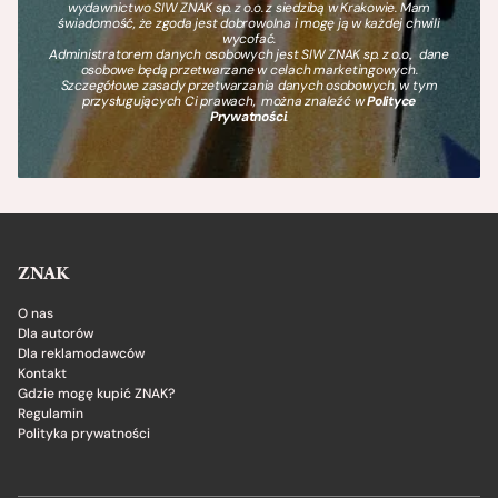
wydawnictwo SIW ZNAK sp. z o.o. z siedzibą w Krakowie. Mam
świadomość, że zgoda jest dobrowolna i mogę ją w każdej chwili
wycofać.
Administratorem danych osobowych jest SIW ZNAK sp. z o.o., dane
osobowe będą przetwarzane w celach marketingowych.
Szczegółowe zasady przetwarzania danych osobowych, w tym
przysługujących Ci prawach, można znaleźć w
Polityce
Prywatności
.
ZNAK
O nas
Dla autorów
Dla reklamodawców
Kontakt
Gdzie mogę kupić ZNAK?
Regulamin
Polityka prywatności