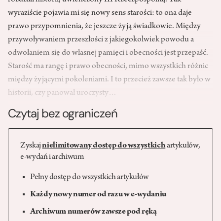
rozdział historii, uwieńczony III Rzeczpospolitą. Tak
wyraziście pojawia mi się nowy sens starości: to ona daje
prawo przypomnienia, że jeszcze żyją świadkowie. Między
przywoływaniem przeszłości z jakiegokolwiek powodu a
odwołaniem się do własnej pamięci i obecności jest przepaść.
Starość ma rangę i prawo obecności, mimo wszystkich różnic
między żyjącymi pokoleniami. I to przecież zawsze tak było w
historii, czy panował uroczysty…
Czytaj bez ograniczeń
Zyskaj
nielimitowany dostęp do wszystkich
artykułów,
e-wydań i archiwum
Pełny dostęp do wszystkich artykułów
Każdy nowy numer od razu w e-wydaniu
Archiwum numerów zawsze pod ręką