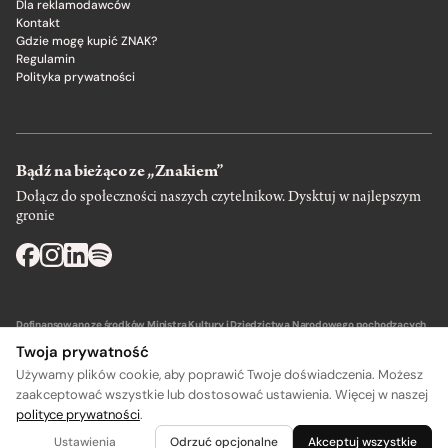
Dla reklamodawców
Kontakt
Gdzie mogę kupić ZNAK?
Regulamin
Polityka prywatności
Bądź na bieżąco ze „Znakiem”
Dołącz do społeczności naszych czytelnikow. Dysktuj w najlepszym
gronie
Dofinansowano ze środków Ministra Kultury i Dziedzictwa Narodowego pochodzących
z Funduszu Promocji Kultury – państwowego funduszu celowego.
Twoja prywatność
Używamy plików cookie, aby poprawić Twoje doświadczenia. Możesz
zaakceptować wszystkie lub dostosować ustawienia. Więcej w naszej
polityce prywatności
.
Wydawca: SIW Znak w Krakowie
Ustawienia
Odrzuć opcjonalne
Akceptuj wszystkie