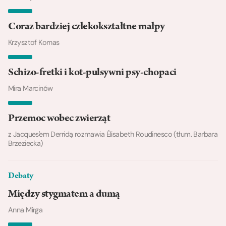
Coraz bardziej człekokształtne małpy
Krzysztof Kornas
Schizo-fretki i kot-pulsywni psy-chopaci
Mira Marcinów
Przemoc wobec zwierząt
z Jacques'em Derridą rozmawia Élisabeth Roudinesco (tłum. Barbara
Brzeziecka)
Debaty
Między stygmatem a dumą
Anna Mirga