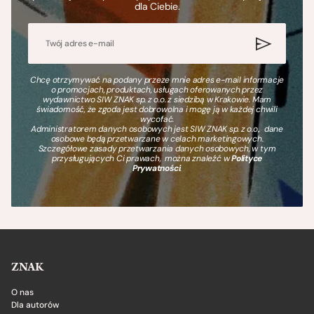
dla Ciebie.
Chcę otrzymywać na podany przeze mnie adres e-mail informacje
o promocjach, produktach, usługach oferowanych przez
wydawnictwo SIW ZNAK sp. z o.o. z siedzibą w Krakowie. Mam
świadomość, że zgoda jest dobrowolna i mogę ją w każdej chwili
wycofać.
Administratorem danych osobowych jest SIW ZNAK sp. z o.o., dane
osobowe będą przetwarzane w celach marketingowych.
Szczegółowe zasady przetwarzania danych osobowych, w tym
przysługujących Ci prawach, można znaleźć w
Polityce
Prywatności
.
ZNAK
O nas
Dla autorów