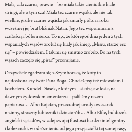
Mała, cała czarna, prawie – bo miała takie cieniutkie białe
stringi, ale o tym sza! Miała też czarne wąsiki, ale nie tak
wielkie, grube czarne wąsiska jak zmarły półtora roku
wcześniej jej brat bliźniak Natan. Jego też wspominam z
czułością i bólem serca. To np., że któregoś dnia jeden z tych
wspaniałych wąsów zrobił się biały jak śnieg. „Misiu, starzejesz
się” – powiedziałem. I tak mi się smutno zrobiło. Bo na tych
wąsach zaczęło się „pisać” przemijanie.
Oczywiście zgadzam się z Szymborską, że koty to
najdoskonalszy twór Pana Boga. Chociaż psy też miewałem i
kochałem. Kundel Diasek, z którym – siedząc w lesie, na
dawnym żydowskim cmentarzu – paliliśmy razem
papierosa… Albo Kajetan, przecudnej urody owczarek
nizinny, straszny lubieżnik i dzieciorób… Albo Elfie, buldożek
angielski sąsiadów, w całej swojej tłustości bardzo inteligentny
i koleżeński, w odróżnieniu od jego przyjaciółki tej samej rasy,