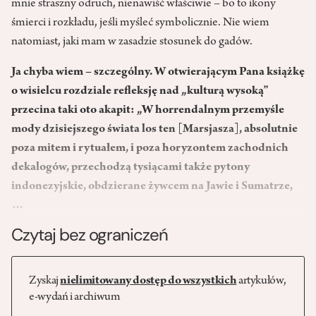
mnie straszny odruch, nienawiść właściwie – bo to ikony
śmierci i rozkładu, jeśli myśleć symbolicznie. Nie wiem
natomiast, jaki mam w zasadzie stosunek do gadów.
Ja chyba wiem – szczególny. W otwierającym Pana książkę
o wisielcu rozdziale refleksję nad „kulturą wysoką”
przecina taki oto akapit: „W horrendalnym przemyśle
mody dzisiejszego świata los ten [Marsjasza], absolutnie
poza mitem i rytuałem, i poza horyzontem zachodnich
dekalogów, przechodzą tysiącami także pytony
indonezyjskie, obdzierane żywcem na Jawie i Sumatrze,
…
Czytaj bez ograniczeń
Zyskaj
nielimitowany dostęp do wszystkich
artykułów,
e-wydań i archiwum