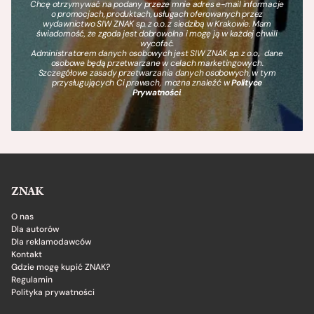
Chcę otrzymywać na podany przeze mnie adres e-mail informacje
o promocjach, produktach, usługach oferowanych przez
wydawnictwo SIW ZNAK sp. z o.o. z siedzibą w Krakowie. Mam
świadomość, że zgoda jest dobrowolna i mogę ją w każdej chwili
wycofać.
Administratorem danych osobowych jest SIW ZNAK sp. z o.o., dane
osobowe będą przetwarzane w celach marketingowych.
Szczegółowe zasady przetwarzania danych osobowych, w tym
przysługujących Ci prawach, można znaleźć w
Polityce
Prywatności
.
ZNAK
O nas
Dla autorów
Dla reklamodawców
Kontakt
Gdzie mogę kupić ZNAK?
Regulamin
Polityka prywatności