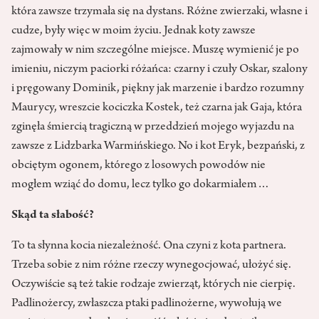
która zawsze trzymała się na dystans. Różne zwierzaki, własne i
cudze, były więc w moim życiu. Jednak koty zawsze
zajmowały w nim szczególne miejsce. Muszę wymienić je po
imieniu, niczym paciorki różańca: czarny i czuły Oskar, szalony
i pręgowany Dominik, piękny jak marzenie i bardzo rozumny
Maurycy, wreszcie kociczka Kostek, też czarna jak Gaja, która
zginęła śmiercią tragiczną w przeddzień mojego wyjazdu na
zawsze z Lidzbarka Warmińskiego. No i kot Eryk, bezpański, z
obciętym ogonem, którego z losowych powodów nie
mogłem wziąć do domu, lecz tylko go dokarmiałem…
Skąd ta słabość?
To ta słynna kocia niezależność. Ona czyni z kota partnera.
Trzeba sobie z nim różne rzeczy wynegocjować, ułożyć się.
Oczywiście są też takie rodzaje zwierząt, których nie cierpię.
Padlinożercy, zwłaszcza ptaki padlinożerne, wywołują we