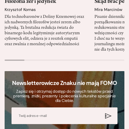
Filozofia zer i jedynek
Skąd brać pewn
Krzysztof Kornas
Mira Marcinów
Dla technobaronów z Doliny Krzemowej oraz
Pisanie dziennika 
ich nadwornych filozofów jesteś zerem albo
porządkowaniu myś
jedynką. Ta brutalna redukcja świata do
redukowaniu stresu,
binarnego kodu legitymizuje autorytaryzm
wdzięczności czy st
cyfrowych elit, odziera je z resztek empatii
I choć na te wszys
oraz zwalnia z moralnej odpowiedzialności
journalingu można 
nie dla tych korzyśc
Newsletterowicze Znaku nie mają FOMO
Zapisz się i otrzymaj dostęp do nowych tekstów przed
premierą, zniżki, prezenty i polecenia kulturalne specjalnie
dla Ciebie.