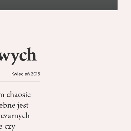
owych
Kwiecień 2015
m chaosie
ebne jest
 czarnych
e czy