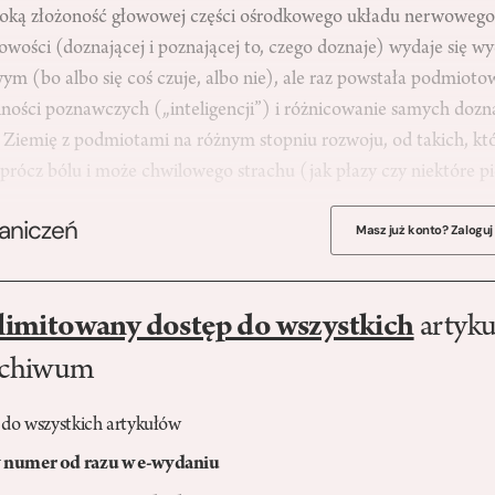
ysoką złożoność głowowej części ośrodkowego układu nerwoweg
wości (doznającej i poznającej to, czego doznaje) wydaje się wy
m (bo albo się coś czuje, albo nie), ale raz powstała podmiotow
lności poznawczych („inteligencji”) i różnicowanie samych dozn
my Ziemię z podmiotami na różnym stopniu rozwoju, od takich, kt
 oprócz bólu i może chwilowego strachu (jak płazy czy niektóre
raniczeń
Masz już konto? Zaloguj
limitowany dostęp do wszystkich
artyku
rchiwum
 do wszystkich artykułów
numer od razu w e-wydaniu