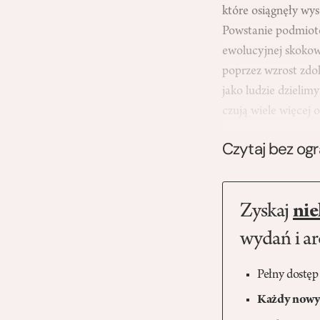
które osiągnęły w
Powstanie podmioto
ewolucyjnej skokowy
poprzez wzrost zdo
jako ludzie dzieli
czują wiele więcej
Czytaj bez og
Zyskaj
nie
wydań i a
Pełny dostęp
Każdy nowy 