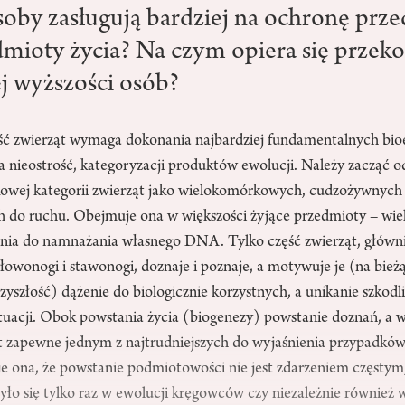
oby zasługują bardziej na ochronę prz
dmioty życia? Na czym opiera się przek
ej wyższości osób?
ć zwierząt wymaga dokonania najbardziej fundamentalnych bioe
a nieostrość, kategoryzacji produktów ewolucji. Należy zacząć 
owej kategorii zwierząt jako wielokomórkowych, cudzożywnych
h do ruchu. Obejmuje ona w większości żyjące przedmioty – w
ia do namnażania własnego DNA. Tylko część zwierząt, główni
łowonogi i stawonogi, doznaje i poznaje, a motywuje je (na bieżą
yszłość) dążenie do biologicznie korzystnych, a unikanie szkodl
tuacji. Obok powstania życia (biogenezy) powstanie doznań, a 
t zapewne jednym z najtrudniejszych do wyjaśnienia przypadkó
je ona, że powstanie podmiotowości nie jest zdarzeniem częstym
yło się tylko raz w ewolucji kręgowców czy niezależnie również 