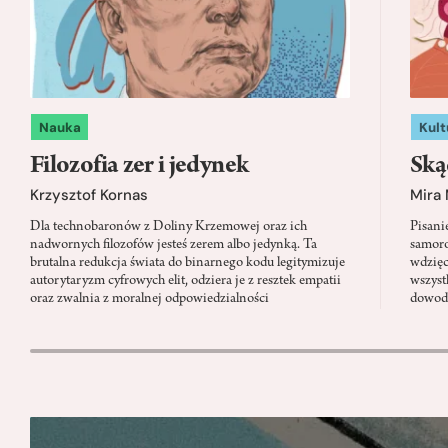
Nauka
Kult
Filozofia zer i jedynek
Ską
Krzysztof Kornas
Mira
Dla technobaronów z Doliny Krzemowej oraz ich
Pisani
nadwornych filozofów jesteś zerem albo jedynką. Ta
samoro
brutalna redukcja świata do binarnego kodu legitymizuje
wdzięc
autorytaryzm cyfrowych elit, odziera je z resztek empatii
wszyst
oraz zwalnia z moralnej odpowiedzialności
dowody