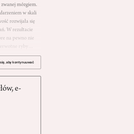
o zwanej mózgiem.
darzeniem w skali
ość rozwijała się
ań. W rezultacie
óre na pewno nie
 pierwotne ryby…
 się, aby kontynuuwać
łów, e-