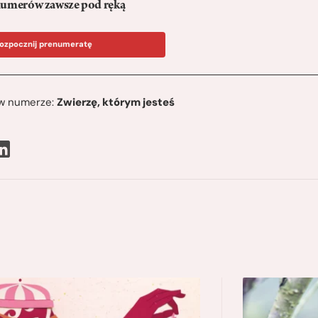
umerów zawsze pod ręką
ozpocznij prenumeratę
ę w numerze:
Zwierzę, którym jesteś