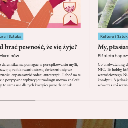
ura i Sztuka
Kultura i Sztuk
d brać pewność, że się żyje?
My, ptasia
 Marcinów
Elżbieta Łapc
e dziennika ma pomagać w porządkowaniu myśli,
Co birdwatching d
zwoju, redukowaniu stresu, ćwiczeniu się we
NIC. To hobby, kt
zności czy stanowić rodzaj autoterapii. I choć na te
wartościowego. Nie
kie pozytywne wpływy journalingu można znaleźć
kondycji. A jednak
, to sama nie dla tych korzyści piszę dziennik
wówczas coś ważne