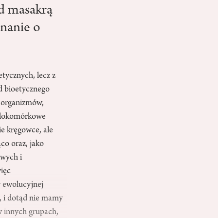
ed masakrą
onanie o
tycznych, lecz z
od bioetycznego
 organizmów,
ielokomórkowe
e kręgowce, ale
co oraz, jako
iwych i
więc
w ewolucyjnej
, i dotąd nie mamy
w innych grupach,