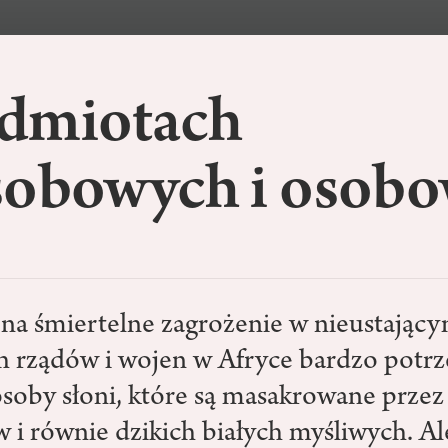
dmiotach
sobowych i osob
i
na śmiertelne zagrożenie w nieustający
 rządów i wojen w Afryce bardzo potrz
osoby słoni, które są masakrowane przez
 i równie dzikich białych myśliwych. Al