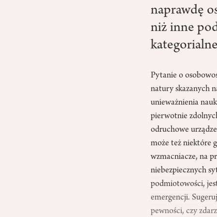
naprawdę os
niż inne po
kategorialn
Pytanie o osobowoś
natury skazanych n
unieważnienia nauk
pierwotnie zdolnyc
odruchowe urządzen
może też niektóre g
wzmacniacze, na prz
niebezpiecznych sy
podmiotowości, jes
emergencji. Sugeru
pewności, czy zdarz