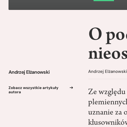
O po
nieo
Andrzej Elżanowsk
Andrzej Elżanowski
Zobacz wszystkie artykuły
Ze względu 
autora
plemiennych
uznanie za 
kłusowników