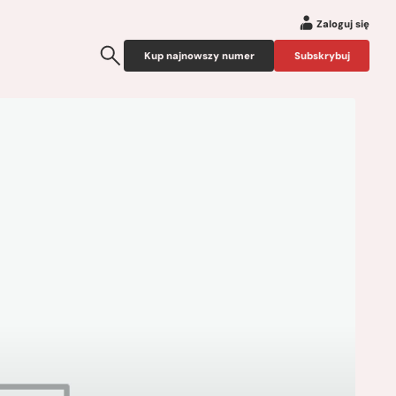
Zaloguj się
Kup najnowszy numer
Subskrybuj