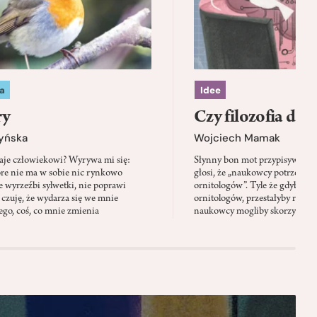
a
Idee
ry
Czy filozofia da l
zyńska
Wojciech Mamak
aje człowiekowi? Wyrywa mi się:
Słynny bon mot przypisywany
óre nie ma w sobie nic rynkowo
głosi, że „naukowcy potrzebują 
 wyrzeźbi sylwetki, nie poprawi
ornitologów”. Tyle że gdyby pta
 czuję, że wydarza się we mnie
ornitologów, przestałyby rozbi
go, coś, co mnie zmienia
naukowcy mogliby skorzystać z 