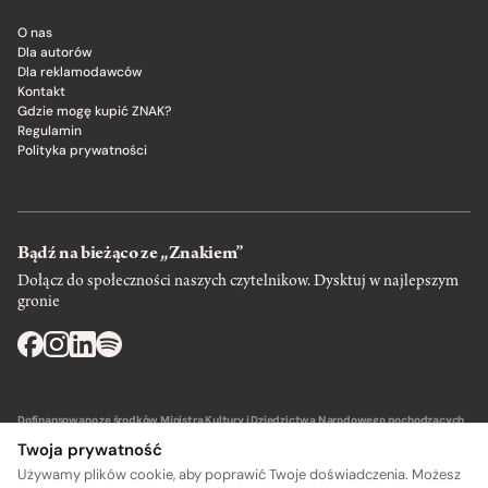
O nas
Dla autorów
Dla reklamodawców
Kontakt
Gdzie mogę kupić ZNAK?
Regulamin
Polityka prywatności
Bądź na bieżąco ze „Znakiem”
Dołącz do społeczności naszych czytelnikow. Dysktuj w najlepszym
gronie
Dofinansowano ze środków Ministra Kultury i Dziedzictwa Narodowego pochodzących
z Funduszu Promocji Kultury – państwowego funduszu celowego.
Twoja prywatność
Używamy plików cookie, aby poprawić Twoje doświadczenia. Możesz