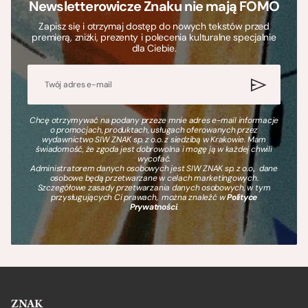
Newsletterowicze Znaku nie mają FOMO
Zapisz się i otrzymaj dostęp do nowych tekstów przed
premierą, zniżki, prezenty i polecenia kulturalne specjalnie
dla Ciebie.
Chcę otrzymywać na podany przeze mnie adres e-mail informacje
o promocjach, produktach, usługach oferowanych przez
wydawnictwo SIW ZNAK sp. z o.o. z siedzibą w Krakowie. Mam
świadomość, że zgoda jest dobrowolna i mogę ją w każdej chwili
wycofać.
Administratorem danych osobowych jest SIW ZNAK sp. z o.o., dane
osobowe będą przetwarzane w celach marketingowych.
Szczegółowe zasady przetwarzania danych osobowych, w tym
przysługujących Ci prawach, można znaleźć w
Polityce
Prywatności
.
ZNAK