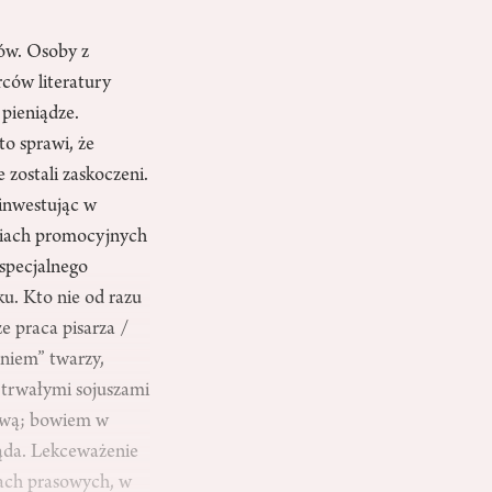
zów. Osoby z
rców literatury
pieniądze.
to sprawi, że
e zostali zaskoczeni.
inwestując w
aniach promocyjnych
 specjalnego
ku. Kto nie od razu
że praca pisarza /
aniem” twarzy,
 trwałymi sojuszami
ykową; bowiem w
gląda. Lekceważenie
łach prasowych, w