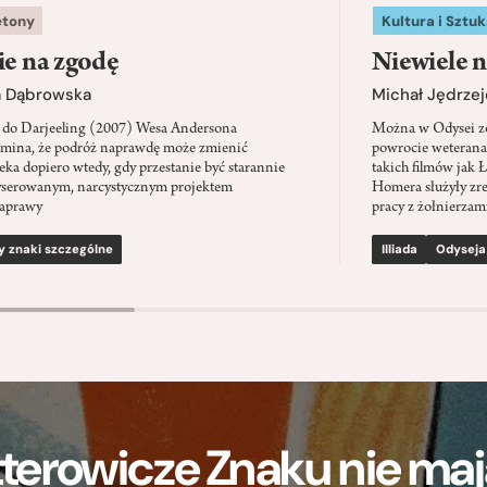
etony
Kultura i Sztuk
ie na zgodę
Niewiele n
a Dąbrowska
Michał Jędrzej
 do Darjeeling (2007) Wesa Andersona
Można w Odysei zo
mina, że podróż naprawdę może zmienić
powrocie weterana
eka dopiero wtedy, gdy przestanie być starannie
takich filmów jak 
serowanym, narcystycznym projektem
Homera służyły zre
aprawy
pracy z żołnierzami
y znaki szczególne
Illiada
Odyseja
terowicze Znaku nie m