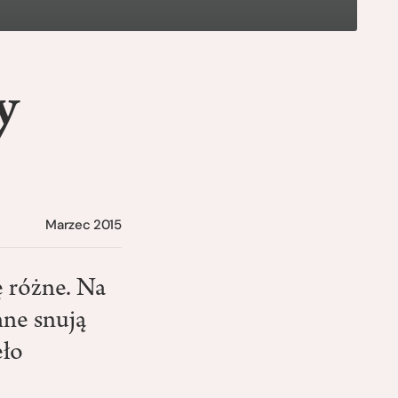
y
Marzec 2015
 różne. Na
nne snują
eło