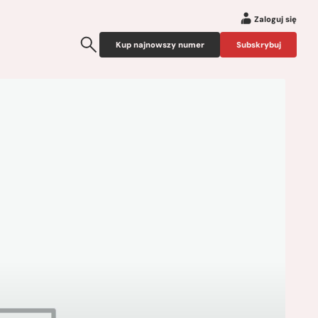
Zaloguj się
Kup najnowszy numer
Subskrybuj