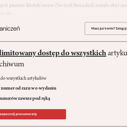
ch pismom lifestyle’owym (bo tych literackich zostało zbyt mało
tóra nie…
raniczeń
Masz już konto? Zaloguj
limitowany dostęp do wszystkich
artyku
rchiwum
 do wszystkich artykułów
numer od razu w e-wydaniu
umerów zawsze pod ręką
ozpocznij prenumeratę