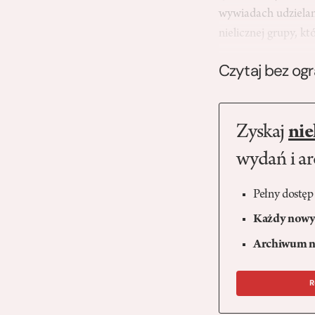
wywiadach udzielany
nielicznej grupy, k
Czytaj bez og
Zyskaj
nie
wydań i a
Pełny dostęp
Każdy nowy 
Archiwum n
R