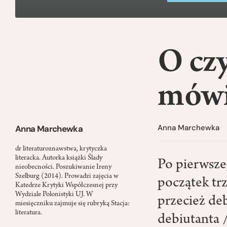
O cz
mówi
Anna Marchewka
Anna Marchewka
dr literaturoznawstwa, krytyczka
literacka. Autorka książki Ślady
Po pierwsze
nieobecności. Poszukiwanie Ireny
Szelburg (2014). Prowadzi zajęcia w
początek trz
Katedrze Krytyki Współczesnej przy
Wydziale Polonistyki UJ. W
przecież deb
miesięczniku zajmuje się rubryką Stacja:
literatura.
debiutanta 