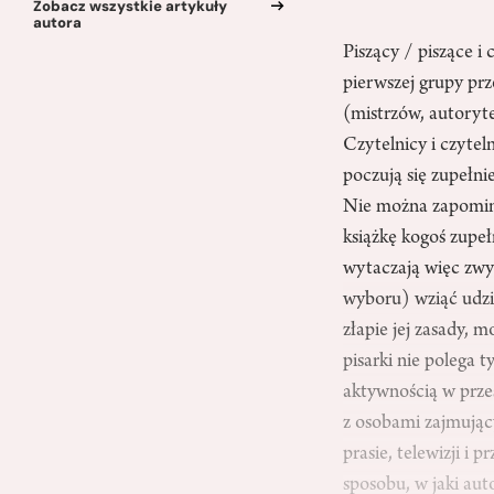
Zobacz wszystkie artykuły
autora
Piszący / piszące 
pierwszej grupy prz
(mistrzów, autoryt
Czytelnicy i czytel
poczują się zupełnie
Nie można zapomin
książkę kogoś zupe
wytaczają więc zwyk
wyboru) wziąć udzia
złapie jej zasady, m
pisarki nie polega 
aktywnością w prze
z osobami zajmujący
prasie, telewizji i
sposobu, w jaki au