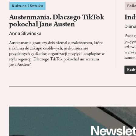
Kultura i Sztuka
Feli
Austenmania. Dlaczego TikTok
Ind
pokochał Jane Austen
Dian
Anna Śliwińska
Pociąg
przypo
Austenmania graniczy dziś niemal z szaleństwem, które
człowi
nakłania do zakupu osobliwych, niekoniecznie
wyreży
przydatnych gadżetów, organizacji przyjęć i cosplayów w
samon
stylu regencji. Dlaczego TikTok pokochał uniwersum
Jane Austen?
Kadr
Newslet