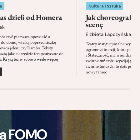
a
Kultura i Sztuka
as dzieli od Homera
Jak choreografia
scenę
ek
Elżbieta Łapczyńska
baczyć pierwszą opowieść o
 do domu, wielką poprzedniczkę
Teatry instytucjonalne wyobra
Łowca jeleni czy Rambo. Teksty
ogromnej inercji, które ponad 
sztą jako narzędzie terapeutyczne do
i Stateczność, nic więc dziwne
. Kryją też w sobie o wiele więcej
zwinne tuńczyki wywijają zach
zwinne tuńczyki to dziś perfor
nowy taniec
ają FOMO