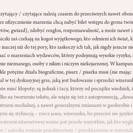
i czytający / czytające należą czasem do przeciwnych nawet obo
ez ufizycznienie marzenia chcą nabyć bilet wstępu do grona twó
etów, gwiazd), zdobyć rozgłos, rozpoznawalność, a może nawet i 
niczki zaś czekają na kogoś wyjątkowego, kto odmieni ich świat, k
 inaczej niż do tej pory, kto zaskoczy ich tak, jak nigdy jeszcze ni
ać o marzeniach wydawców, którzy podejmują wysokie ryzyko, 
łnie nieznanego, osoby z nikim i niczym niekojarzonej. W kamp
le potężne działa biograficzne, pisarz / pisarka musi (nie mając
ł w tej dyskusyjnej grze, jaką jest budowanie i sprzedaż wizerun
oże mieć kłopoty; są jednak i tacy, którzy od początku wiedzieli, 
tylko na tworzeniu tekstu, ale wiąże się też z autopromocją, „daw
strzeni medialnej, a nawet generalnymi zmianami w garderobie i
mi się stylizacją – rzecz jasna, wizerunku, bo przecież nie jęz
 przestrzeni internetowej ważne jest przede wszystkim, jak kto wy
tor / autorka zostanie przedstawiony / przedstawiona w materia