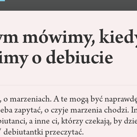
ym mówimy, kied
my o debiucie
, o marzeniach. A te mogą być naprawdę
eba zapytać, o czyje marzenia chodzi. I
iutanci, a inne ci, którzy czekają, by dzi
/ debiutantki przeczytać.