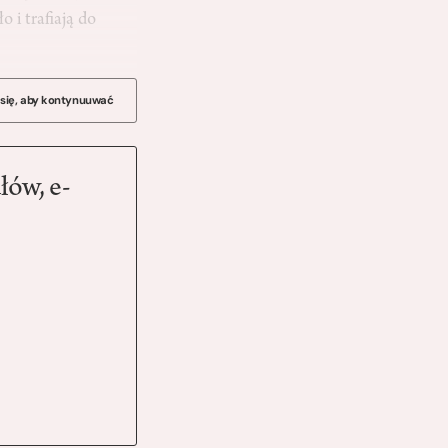
 i trafiają do
 się, aby kontynuuwać
łów, e-