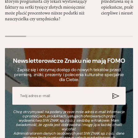
którym programista czy lekarz wystawiający
przedstawia się nat
faktury na setki tysięcy złotych miesięcznie
opiekuńcze, praktyc
może płacić procentowo niższe podatki niż
cierpliwe i nieusta
nauczycielka czy urzędniczka?
Newsletterowicze Znaku nie mają FOMO
Zapisz się i otrzymaj dostęp do nowych tekstów przed
premierą, zniżki, prezenty i polecenia kulturalne specjalnie
dla Ciebie.
Chcę otrzymywać na podany przeze mnie adres e-mail informacje
o promocjach, produktach, usługach oferowanych przez
wydawnictwo SIW ZNAK sp. z o.o. z siedzibą w Krakowie. Mam
świadomość, że zgoda jest dobrowolna i mogę ją w każdej chwili
wycofać.
Administratorem danych osobowych jest SIW ZNAK sp. z o.o., dane
osobowe będą przetwarzane w celach marketingowych.