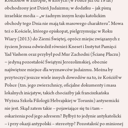
Kościołów w Europie, w których (w Polsce już od 18 lat)
obchodzony jest Dzień Judaizmu; w dodatku – jak piszą
izraelskie media – „w żadnym innym kraju katolickim
obchody tego Dnia nie mają tak masowego charakteru”. Mowa
też o Kościele, którego episkopat, pielgrzymując w Roku
Wiary (2013) do Ziemi Świętej, oprócz miejsc związanych z
życiem Jezusa odwiedził również Kneset i Instytut Pamięci
Yad Vashem oraz przybył pod Mur Zachodni (Ścianę Płaczu)
− jedyną pozostałość Świątyni Jerozolimskiej, obecnie
najświętsze miejsce dla wyznawców judaizmu. Można by
przytoczyć jeszcze wiele innych dowodów na to, że Kościół w
Polsce (tzn. jego zwierzchnicy, oficjalne dokumenty i masa
lokalnych inicjatyw, takich chociażby jak franciszkańska
Wyższa Szkoła Filologii Hebrajskiej w Toruniu) antysemicki
nie jest. Skąd zatem takie – pojawiające się tu i tam –
oskarżenia pod jego adresem? Byłbyż to jedynie antykatolicki
– i przy okazji antypolski – stereotyp? Pozostałość po minionej