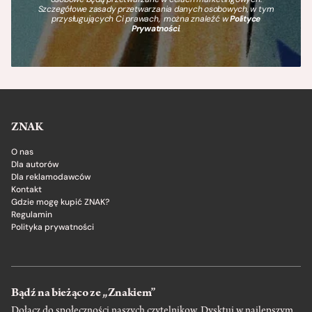
Szczegółowe zasady przetwarzania danych osobowych, w tym
przysługujących Ci prawach, można znaleźć w
Polityce
Prywatności
.
ZNAK
O nas
Dla autorów
Dla reklamodawców
Kontakt
Gdzie mogę kupić ZNAK?
Regulamin
Polityka prywatności
Bądź na bieżąco ze „Znakiem”
Dołącz do społeczności naszych czytelnikow. Dysktuj w najlepszym