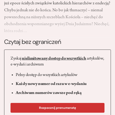
już epoce ścisłych związków katolickich hierarchów z endecją?
Chyba jednak nie do końca. No bo jak tłumaczyć – niemal
powszechną na niższych szczeblach Kościoła – niechęć do
obchodzenia wspomnianego wyżej Dnia Judaizmu? Niechęć,
która rodzi…
Czytaj bez ograniczeń
Zyskaj
nielimitowany dostęp do wszystkich
artykułów,
e-wydań i archiwum
Pełny dostęp do wszystkich artykułów
Każdy nowy numer od razu w e-wydaniu
Archiwum numerów zawsze pod ręką
Rozpocznij prenumeratę