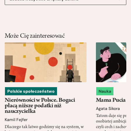
Może Cię zainteresować
Polskie społeczeństwo
Nauka
Nierówności w Polsce. Bogaci
Mama Pucia się
płacą niższe podatki niż
Agata Sikora
nauczycielka
Tatom daje się pra
Kamil Fejfer
osobistej ambicji, 
Dlaczego tak łatwo godzimy się na system, w
czyli cech i zachow