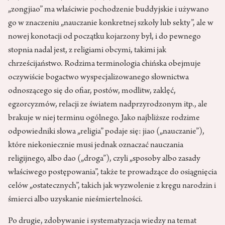
„zongjiao” ma właściwie pochodzenie buddyjskie i używano
go w znaczeniu „nauczanie konkretnej szkoły lub sekty”, ale w
nowej konotacji od początku kojarzony był, i do pewnego
stopnia nadal jest, z religiami obcymi, takimi jak
chrześcijaństwo. Rodzima terminologia chińska obejmuje
oczywiście bogactwo wyspecjalizowanego słownictwa
odnoszącego się do ofiar, postów, modlitw, zaklęć,
egzorcyzmów, relacji ze światem nadprzyrodzonym itp., ale
brakuje w niej terminu ogólnego. Jako najbliższe rodzime
odpowiedniki słowa „religia” podaje się: jiao („nauczanie”),
które niekoniecznie musi jednak oznaczać nauczania
religijnego, albo dao („droga”), czyli „sposoby albo zasady
właściwego postępowania”, także te prowadzące do osiągnięcia
celów „ostatecznych”, takich jak wyzwolenie z kręgu narodzin i
śmierci albo uzyskanie nieśmiertelności.
Po drugie, zdobywanie i systematyzacja wiedzy na temat