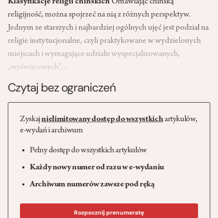
Klasyfikacje religii chińskich
Omawiając chińską
religijność, można spojrzeć na nią z różnych perspektyw.
Jednym ze starszych i najbardziej ogólnych ujęć jest podział na
religie instytucjonalne, czyli praktykowane w wydzielonych
miejscach i wymagające udziału wyspecjalizowanych,
„wyświęconych”…
Czytaj bez ograniczeń
Zyskaj
nielimitowany dostęp do wszystkich
artykułów,
e-wydań i archiwum
Pełny dostęp do wszystkich artykułów
Każdy nowy numer od razu w e-wydaniu
Archiwum numerów zawsze pod ręką
Rozpocznij prenumeratę