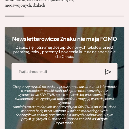
na odludziu, na terenach opuszczonych,
nieoswojonych, dzikich
Newsletterowicze Znaku nie mają FOMO
Zapisz się i otrzymaj dostęp do nowych tekstów przed
premierą, zniżki, prezenty i polecenia kulturalne specjalnie
dla Ciebie.
Chcę otrzymywać na podany przeze mnie adres e-mail informacje
o promocjach, produktach, usługach oferowanych przez
wydawnictwo SIW ZNAK sp. z o.o. z siedzibą w Krakowie. Mam
świadomość, że zgoda jest dobrowolna i mogę ją w każdej chwili
wycofać.
Administratorem danych osobowych jest SIW ZNAK sp. z o.o., dane
osobowe będą przetwarzane w celach marketingowych.
Szczegółowe zasady przetwarzania danych osobowych, w tym
przysługujących Ci prawach, można znaleźć w
Polityce
Prywatności
.