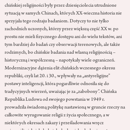
chińskiej religijności były przez dziesięciolecia utrudnione
sytuacją w samych Chinach, których XX-wieczna historia nie
sprzyjała tego rodzaju badaniom. Dotyczy to nie tylko
zachodnich uczonych, którzy przez większą część XX w. po
prostu nie mieli fizycznego dostępu ani do wielu tekstów, ani
tym bardziej do badań czy obserwacji terenowych, ale także
rodzimych, bo chińskie badania nad własną religijnością –
historyczną i współczesną – napotykały wiele ograniczeń.
Modernizacyjne dążenia elit chińskich wczesnego okresu
republiki, czyli lat 20. i 30., wpływały na „antyreligijne”
postawy inteligencji, która pogardliwie odnosiła się do
tradycyjnych wierzeń, uważając je za „zabobony”. Chińska
Republika Ludowa od swojego powstania w 1949 r.
prowadziła świadomą politykę nastawioną w gruncie rzeczy na
całkowite wyrugowanie religii z życia społecznego, a w
niektórych okresach zakazy i prześladowania wręcz