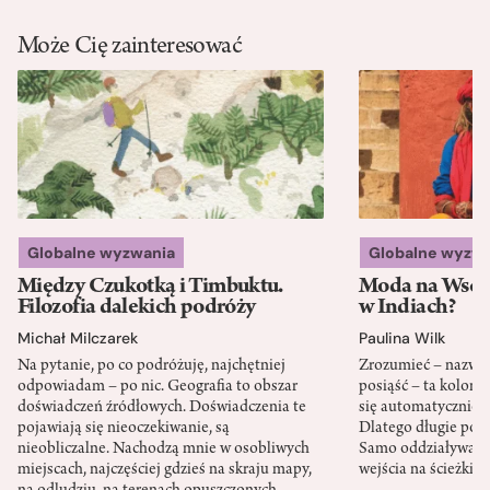
Może Cię zainteresować
Globalne wyzwania
Globalne wyzw
Między Czukotką i Timbuktu.
Moda na Wsch
Filozofia dalekich podróży
w Indiach?
Michał Milczarek
Paulina Wilk
Na pytanie, po co podróżuję, najchętniej
Zrozumieć – nazwać 
odpowiadam – po nic. Geografia to obszar
posiąść – ta kolon
doświadczeń źródłowych. Doświadczenia te
się automatycznie, a
pojawiają się nieoczekiwanie, są
Dlatego długie podr
nieobliczalne. Nachodzą mnie w osobliwych
Samo oddziaływanie 
miejscach, najczęściej gdzieś na skraju mapy,
wejścia na ścieżki i