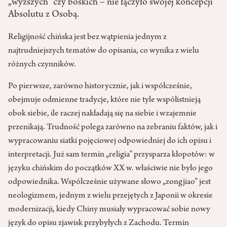
„wyższych” czy boskich – nie łączyło swojej koncepcji
Absolutu z Osobą.
Religijność chińska jest bez wątpienia jednym z
najtrudniejszych tematów do opisania, co wynika z wielu
różnych czynników.
Po pierwsze, zarówno historycznie, jak i współcześnie,
obejmuje odmienne tradycje, które nie tyle współistnieją
obok siebie, ile raczej nakładają się na siebie i wzajemnie
przenikają. Trudność polega zarówno na zebraniu faktów, jak i
wypracowaniu siatki pojęciowej odpowiedniej do ich opisu i
interpretacji. Już sam termin „religia” przysparza kłopotów: w
języku chińskim do początków XX w. właściwie nie było jego
odpowiednika. Współcześnie używane słowo „zongjiao” jest
neologizmem, jednym z wielu przejętych z Japonii w okresie
modernizacji, kiedy Chiny musiały wypracować sobie nowy
język do opisu zjawisk przybyłych z Zachodu. Termin