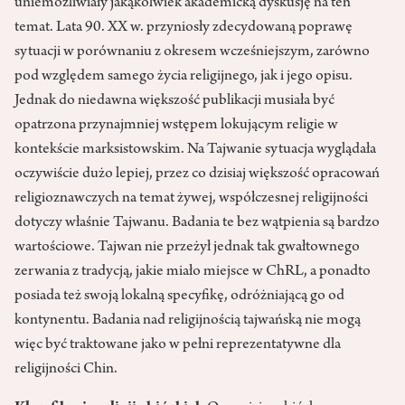
uniemożliwiały jakąkolwiek akademicką dyskusję na ten
temat. Lata 90. XX w. przyniosły zdecydowaną poprawę
sytuacji w porównaniu z okresem wcześniejszym, zarówno
pod względem samego życia religijnego, jak i jego opisu.
Jednak do niedawna większość publikacji musiała być
opatrzona przynajmniej wstępem lokującym religie w
kontekście marksistowskim. Na Tajwanie sytuacja wyglądała
oczywiście dużo lepiej, przez co dzisiaj większość opracowań
religioznawczych na temat żywej, współczesnej religijności
dotyczy właśnie Tajwanu. Badania te bez wątpienia są bardzo
wartościowe. Tajwan nie przeżył jednak tak gwałtownego
zerwania z tradycją, jakie miało miejsce w ChRL, a ponadto
posiada też swoją lokalną specyfikę, odróżniającą go od
kontynentu. Badania nad religijnością tajwańską nie mogą
więc być traktowane jako w pełni reprezentatywne dla
religijności Chin.