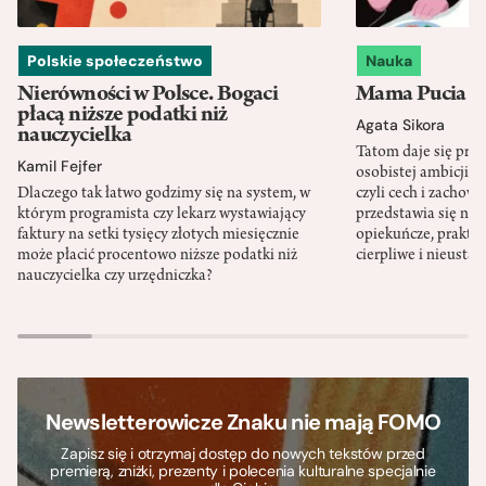
Polskie społeczeństwo
Nauka
Nierówności w Polsce. Bogaci
Mama Pucia się
płacą niższe podatki niż
Agata Sikora
nauczycielka
Tatom daje się pra
Kamil Fejfer
osobistej ambicji, 
Dlaczego tak łatwo godzimy się na system, w
czyli cech i zachow
którym programista czy lekarz wystawiający
przedstawia się nat
faktury na setki tysięcy złotych miesięcznie
opiekuńcze, praktyc
może płacić procentowo niższe podatki niż
cierpliwe i nieusta
nauczycielka czy urzędniczka?
Newsletterowicze Znaku nie mają FOMO
Zapisz się i otrzymaj dostęp do nowych tekstów przed
premierą, zniżki, prezenty i polecenia kulturalne specjalnie