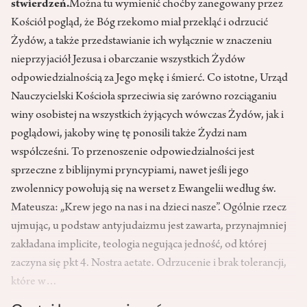
stwierdzeń.
Można tu wymienić choćby zanegowany przez
Kościół pogląd, że Bóg rzekomo miał przekląć i odrzucić
Żydów, a także przedstawianie ich wyłącznie w znaczeniu
nieprzyjaciół Jezusa i obarczanie wszystkich Żydów
odpowiedzialnością za Jego mękę i śmierć. Co istotne, Urząd
Nauczycielski Kościoła sprzeciwia się zarówno rozciąganiu
winy osobistej na wszystkich żyjących wówczas Żydów, jak i
poglądowi, jakoby winę tę ponosili także Żydzi nam
współcześni. To przenoszenie odpowiedzialności jest
sprzeczne z biblijnymi pryncypiami, nawet jeśli jego
zwolennicy powołują się na werset z Ewangelii według św.
Mateusza: „Krew jego na nas i na dzieci nasze”. Ogólnie rzecz
ujmując, u podstaw antyjudaizmu jest zawarta, przynajmniej
zakładana implicite, teologia negująca jedność, od której
zaczyna się pkt 4. Nostra aetate. Odrzucenie i brak tolerancji,
które w…