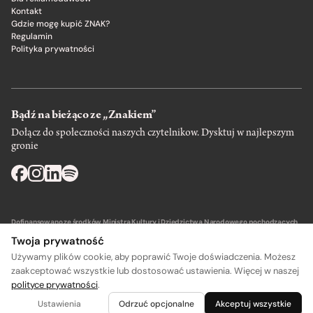
Kontakt
Gdzie mogę kupić ZNAK?
Regulamin
Polityka prywatności
Bądź na bieżąco ze „Znakiem”
Dołącz do społeczności naszych czytelnikow. Dysktuj w najlepszym
gronie
Dofinansowano ze środków Ministra Kultury i Dziedzictwa Narodowego pochodzących
z Funduszu Promocji Kultury – państwowego funduszu celowego.
Twoja prywatność
Używamy plików cookie, aby poprawić Twoje doświadczenia. Możesz
zaakceptować wszystkie lub dostosować ustawienia. Więcej w naszej
polityce prywatności
.
A
A
Wydawca: SIW Znak w Krakowie
Ustawienia
Odrzuć opcjonalne
Akceptuj wszystkie