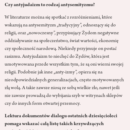
Czy antyjudaizm to rodzaj antysemityzmu?
W literaturze można się spotkać z rozróżnieniami, które
wskazują na antysemityzm „tradycyjny”, odnoszący się do
religii, oraz „nowoczesny”, przypisujący Żydom negatywne
oddziaływanie na społeczeństwo, świat wartości, ekonomię
czy społeczność narodową. Niekiedy przyjmuje on postać
rasizmu. Antyjudaizm to niechęć do Żydów, która jest
umotywowana przede wszystkim tym, że są oni wierni swojej
religii. Podobnie jak inne „anty-izmy”, opiera się na
nieodpowiedzialnych generalizacjach, często motywowanych
złą wolą. A takie zawsze niosą ze sobą wielkie zło, nawet jeśli
nie zawsze prowadzą do wybijania szyb w witrynach sklepów
czy do innych form otwartej przemocy.
Lektura dokumentów dialogu ostatnich dziesięcioleci
pomaga wskazać całą listę takich krzywdzących