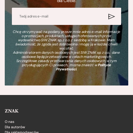
dla Ciebie.
Chcę otrzymywać na podany przeze mnie adres e-mail informacje
o promocjach, produktach, usługach oferowanych przez
wydawnictwo SIW ZNAK sp. z o.o. z siedzibą w Krakowie. Mam
świadomość, że zgoda jest dobrowolna i mogę ją w każdej chwili
wycofać.
Administratorem danych osobowych jest SIW ZNAK sp. z o.o., dane
osobowe będą przetwarzane w celach marketingowych.
Szczegółowe zasady przetwarzania danych osobowych, w tym
przysługujących Ci prawach, można znaleźć w
Polityce
Prywatności
.
ZNAK
O nas
Dla autorów
Dla reklamodawców