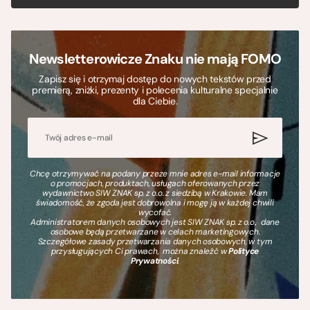
Newsletterowicze Znaku nie mają FOMO
Zapisz się i otrzymaj dostęp do nowych tekstów przed
premierą, zniżki, prezenty i polecenia kulturalne specjalnie
dla Ciebie.
Chcę otrzymywać na podany przeze mnie adres e-mail informacje
o promocjach, produktach, usługach oferowanych przez
wydawnictwo SIW ZNAK sp. z o.o. z siedzibą w Krakowie. Mam
świadomość, że zgoda jest dobrowolna i mogę ją w każdej chwili
wycofać.
Administratorem danych osobowych jest SIW ZNAK sp. z o.o., dane
osobowe będą przetwarzane w celach marketingowych.
Szczegółowe zasady przetwarzania danych osobowych, w tym
przysługujących Ci prawach, można znaleźć w
Polityce
Prywatności
.