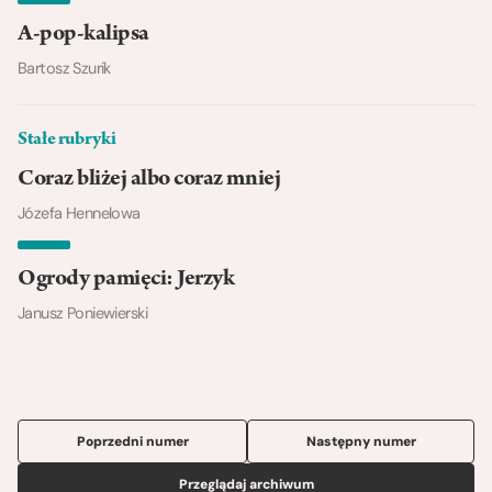
A-pop-kalipsa
Bartosz Szurik
Stałe rubryki
Coraz bliżej albo coraz mniej
Józefa Hennelowa
Ogrody pamięci: Jerzyk
Janusz Poniewierski
Poprzedni numer
Następny numer
Przeglądaj archiwum