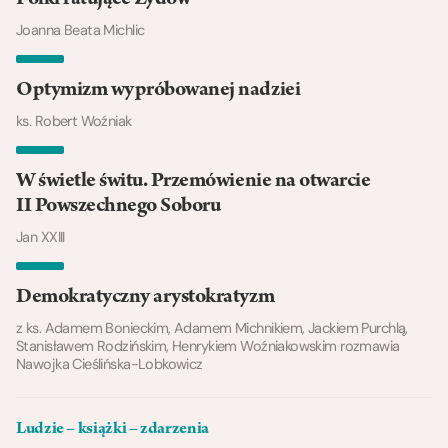
Polki ratujące Żydów
Joanna Beata Michlic
Optymizm wypróbowanej nadziei
ks. Robert Woźniak
W świetle świtu. Przemówienie na otwarcie
II Powszechnego Soboru
Jan XXIII
Demokratyczny arystokratyzm
z ks. Adamem Bonieckim, Adamem Michnikiem, Jackiem Purchlą,
Stanisławem Rodzińskim, Henrykiem Woźniakowskim rozmawia
Nawojka Cieślińska-Lobkowicz
Ludzie – książki – zdarzenia