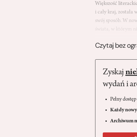
Większość literackic
i cały kraj, został
swój sposób. W no
świata, w którym n
Czytaj bez og
Zyskaj
nie
wydań i a
Pełny dostęp
Każdy nowy 
Archiwum n