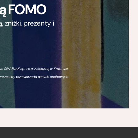
ają FOMO
zniżki, prezenty i
 SIW ZNAK sp. z o.o. z siedzibą w Krakowie.
owe zasady przetwarzania danych osobowych,