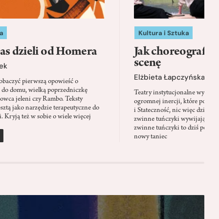
a
Kultura i Sztuka
as dzieli od Homera
Jak choreografia
scenę
ek
Elżbieta Łapczyńska
baczyć pierwszą opowieść o
 do domu, wielką poprzedniczkę
Teatry instytucjonalne wyobra
Łowca jeleni czy Rambo. Teksty
ogromnej inercji, które ponad 
sztą jako narzędzie terapeutyczne do
i Stateczność, nic więc dziwne
. Kryją też w sobie o wiele więcej
zwinne tuńczyki wywijają zach
zwinne tuńczyki to dziś perfor
nowy taniec