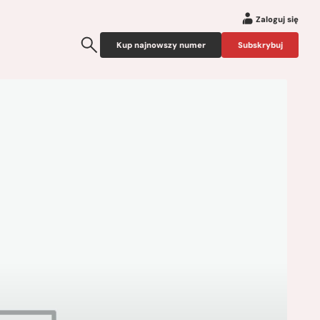
Zaloguj się
Kup najnowszy numer
Subskrybuj