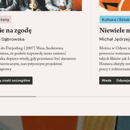
etony
Kultura i Sztuk
ie na zgodę
Niewiele n
a Dąbrowska
Michał Jędrzej
 do Darjeeling (2007) Wesa Andersona
Można w Odysei zo
mina, że podróż naprawdę może zmienić
powrocie weterana
eka dopiero wtedy, gdy przestanie być starannie
takich filmów jak 
serowanym, narcystycznym projektem
Homera służyły zre
aprawy
pracy z żołnierzami
y znaki szczególne
Illiada
Odyseja