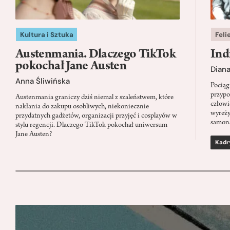
Kultura i Sztuka
Feli
Austenmania. Dlaczego TikTok
Ind
pokochał Jane Austen
Dian
Anna Śliwińska
Pociąg
przypo
Austenmania graniczy dziś niemal z szaleństwem, które
człowi
nakłania do zakupu osobliwych, niekoniecznie
wyreży
przydatnych gadżetów, organizacji przyjęć i cosplayów w
samon
stylu regencji. Dlaczego TikTok pokochał uniwersum
Jane Austen?
Kadr