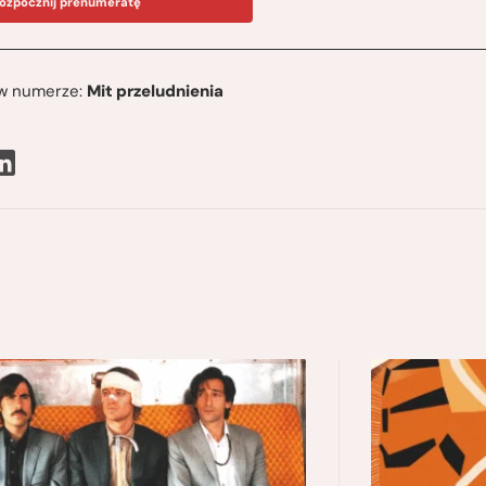
ozpocznij prenumeratę
ę w numerze:
Mit przeludnienia