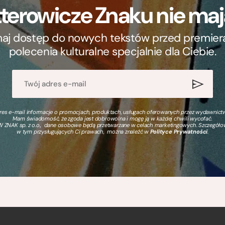
terowicze Znaku nie m
ymaj dostęp do nowych tekstów przed premierą, 
polecenia kulturalne specjalnie dla Ciebie.
s e-mail informacje o promocjach, produktach, usługach oferowanych przez wydawnictwo
Mam świadomość, że zgoda jest dobrowolna i mogę ją w każdej chwili wycofać.
 ZNAK sp. z o.o., dane osobowe będą przetwarzane w celach marketingowych. Szczegół
w tym przysługujących Ci prawach, można znaleźć w
Polityce Prywatności
.