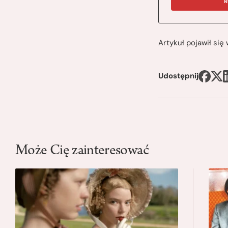
R
Artykuł pojawił si
Udostępnij
Może Cię zainteresować