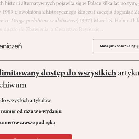
h historii alternatywnych pojawiła się w Polsce kilka lat po tym,
a w 1989 r. uwolniona z historycznego klinczu i zaczęła doganiać 
welce
Druga podobizna w alabastrze
(1997) Marek S. Huberath kre
ie doszło do Zbawienia, a Cesarstwo Rzymskie…
raniczeń
Masz już konto? Zaloguj
limitowany dostęp do wszystkich
artyku
rchiwum
 do wszystkich artykułów
numer od razu w e-wydaniu
umerów zawsze pod ręką