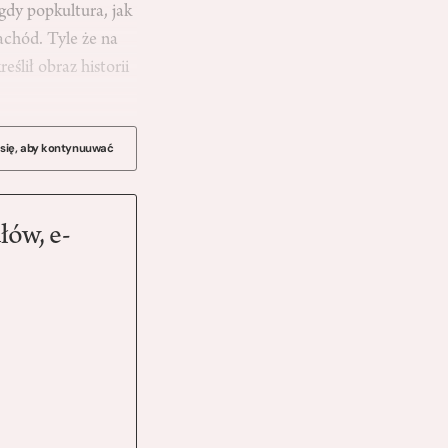
 gdy popkultura, jak
Zachód. Tyle że na
ślił obraz historii
 się, aby kontynuuwać
łów, e-