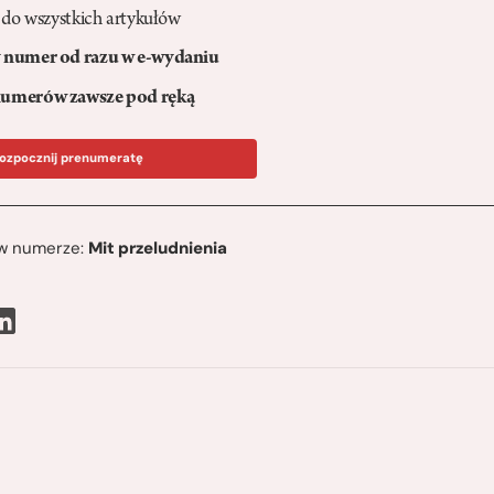
 do wszystkich artykułów
numer od razu w e-wydaniu
umerów zawsze pod ręką
ozpocznij prenumeratę
ę w numerze:
Mit przeludnienia