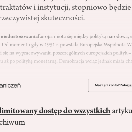
raktatów i instytucji, stopniowo będzie 
rzeczywistej skuteczności.
t niedostosowania
Europa miota się między polityką narodową, e
 Od momentu gdy w 1951 r. powstała Europejska Wspólnota Węgl
ał się na wypracowywaniu poszczególnych europejskich polityk – 
u aż po politykę monetarną. Demokracja wciąż jednak miała cha
…
raniczeń
Masz już konto? Zaloguj
limitowany dostęp do wszystkich
artyku
rchiwum