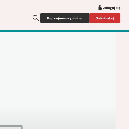
Zaloguj się
Kup najnowszy numer
Subskrybuj