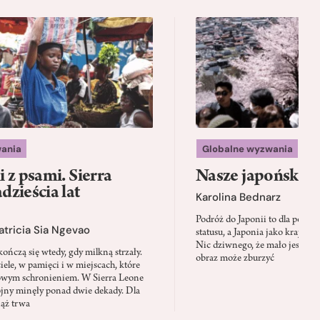
ania
Globalne wyzwania
 z psami. Sierra
Nasze japońskie f
zieścia lat
Karolina Bednarz
Podróż do Japonii to dla polskie
atricia Sia Ngevao
statusu, a Japonia jako kraj stał
Nic dziwnego, że mało jest mie
ończą się wtedy, gdy milkną strzały.
obraz może zburzyć
iele, w pamięci i w miejscach, które
owym schronieniem. W Sierra Leone
jny minęły ponad dwie dekady. Dla
iąż trwa