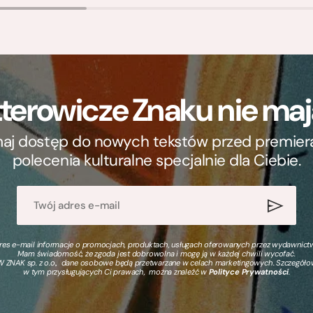
terowicze Znaku nie m
ymaj dostęp do nowych tekstów przed premierą, 
polecenia kulturalne specjalnie dla Ciebie.
s e-mail informacje o promocjach, produktach, usługach oferowanych przez wydawnictwo
Mam świadomość, że zgoda jest dobrowolna i mogę ją w każdej chwili wycofać.
 ZNAK sp. z o.o., dane osobowe będą przetwarzane w celach marketingowych. Szczegół
w tym przysługujących Ci prawach, można znaleźć w
Polityce Prywatności
.