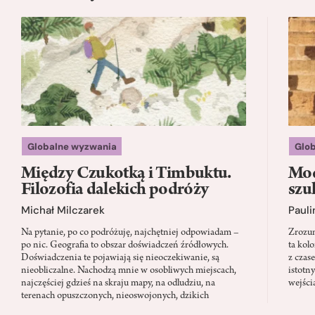
Globalne wyzwania
Glo
Między Czukotką i Timbuktu.
Mod
Filozofia dalekich podróży
szu
Michał Milczarek
Pauli
Na pytanie, po co podróżuję, najchętniej odpowiadam –
Zrozum
po nic. Geografia to obszar doświadczeń źródłowych.
ta kol
Doświadczenia te pojawiają się nieoczekiwanie, są
z czas
nieobliczalne. Nachodzą mnie w osobliwych miejscach,
istotn
najczęściej gdzieś na skraju mapy, na odludziu, na
wejści
terenach opuszczonych, nieoswojonych, dzikich