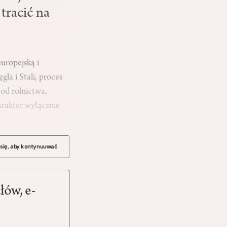
tracić na
uropejską i
a i Stali, proces
od rolnictwa,
rakter wyłącznie
 się, aby kontynuuwać
łów, e-