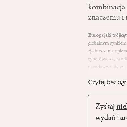
kombinacja t
znaczeniu i 
Europejski trójką
globalnym rynkiem.
zjednoczenia opier
rybołówstwa, handl
narodowy. Gdy w
Czytaj bez og
Zyskaj
nie
wydań i a