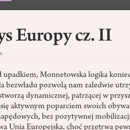
s Europy cz. II
h
d upadkiem, Monnetowska logika koniec
iła bezwładu pozwolą nam zaledwie utrz
stworzą dynamicznej, patrzącej w przysz
y się aktywnym poparciem swoich obywat
napędowych, bez pozytywnej mobilizacji 
wa Unia Europejska, choć przetrwa pewn