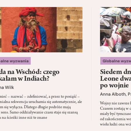
balne wyzwania
Globalne wyzw
a na Wschód: czego
Siedem dni
kałam w Indiach?
Leone dwad
po wojnie
na Wilk
Anna Alboth
,
P
ieć – nazwać – zdefiniować, a przez to posiąść –
onialna sekwencja uruchamia się automatycznie, ale
Wojny nie zawsze k
em się wyłącza. Dlatego długie podróże mają
Czasem zostają w c
y sens. Samo oddziaływanie czasu staje się szansą
miały być tymczas
a na ścieżki inne niż te znane
od zakończenia wo
wielu ludzi ona wc