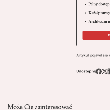
Pełny dostęp
Każdy nowy 
Archiwum n
R
Artykuł pojawił si
Udostępnij
Może Cię zainteresować