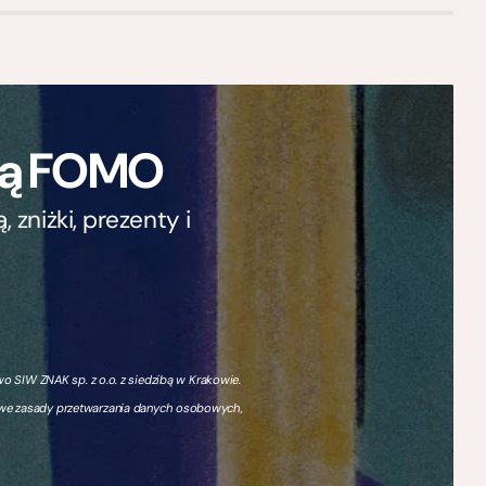
ają FOMO
zniżki, prezenty i
 SIW ZNAK sp. z o.o. z siedzibą w Krakowie.
owe zasady przetwarzania danych osobowych,