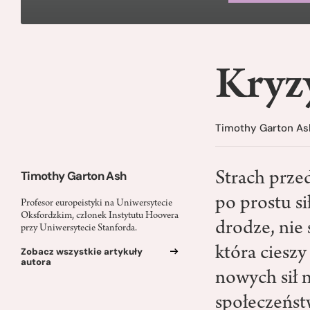
Kryzy
Timothy Garton As
Timothy Garton Ash
Strach prze
po prostu s
Profesor europeistyki na Uniwersytecie
Oksfordzkim, członek Instytutu Hoovera
drodze, nie 
przy Uniwersytecie Stanforda.
która ciesz
Zobacz wszystkie artykuły
autora
nowych sił 
społeczeńst