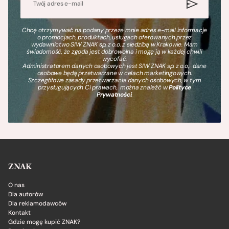
Chcę otrzymywać na podany przeze mnie adres e-mail informacje
o promocjach, produktach, usługach oferowanych przez
wydawnictwo SIW ZNAK sp. z o.o. z siedzibą w Krakowie. Mam
świadomość, że zgoda jest dobrowolna i mogę ją w każdej chwili
wycofać.
Administratorem danych osobowych jest SIW ZNAK sp. z o.o., dane
osobowe będą przetwarzane w celach marketingowych.
Szczegółowe zasady przetwarzania danych osobowych, w tym
przysługujących Ci prawach, można znaleźć w
Polityce
Prywatności
.
ZNAK
O nas
Dla autorów
Dla reklamodawców
Kontakt
Gdzie mogę kupić ZNAK?