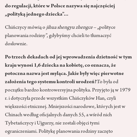
do regulacji, które w Polsce nazywa się najczęściej
„polityką jednego dziecka”…
Chińczycy mówią o
jihua shengyu zhengce
– „polityce
planowania rodziny”, gdybyśmy chcieli to tłumaczyć
dosłownie.
Po trzech dekadach od jej wprowadzenia dzietność w tym
kraju wynosi 1,6 dziecka na kobietę, co oznacza, że
potoczna nazwa jest myląca. Jakie były więc pierwotne
założenia tego systemu kontroli urodzeń?
To była od
początku bardzo kontrowersyjna polityka. Przyjęto ją w 1979
r. i dotyczyła przede wszystkim Chińczyków Han, czyli
większości etnicznej. Mniejszości narodowe, których jest w
Chinach według oficjalnych danych 55, a wśród nich
Tybetańczycy i Ujgurzy, nie zostali objęci tymi
ograniczeniami. Politykę planowania rodziny zaczęto