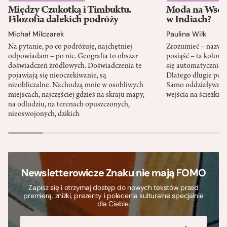
Między Czukotką i Timbuktu.
Moda na Wsch
Filozofia dalekich podróży
w Indiach?
Michał Milczarek
Paulina Wilk
Na pytanie, po co podróżuję, najchętniej
Zrozumieć – nazwać 
odpowiadam – po nic. Geografia to obszar
posiąść – ta kolon
doświadczeń źródłowych. Doświadczenia te
się automatycznie, a
pojawiają się nieoczekiwanie, są
Dlatego długie podr
nieobliczalne. Nachodzą mnie w osobliwych
Samo oddziaływanie 
miejscach, najczęściej gdzieś na skraju mapy,
wejścia na ścieżki i
na odludziu, na terenach opuszczonych,
nieoswojonych, dzikich
Newsletterowicze Znaku nie mają FOMO
Zapisz się i otrzymaj dostęp do nowych tekstów przed
premierą, zniżki, prezenty i polecenia kulturalne specjalnie
dla Ciebie.