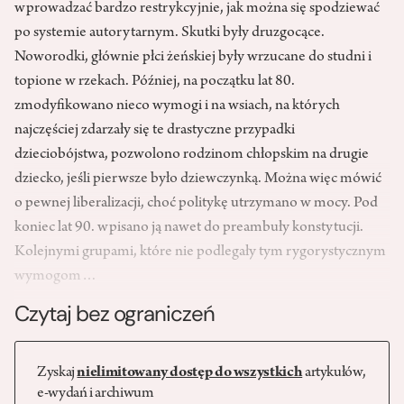
wprowadzać bardzo restrykcyjnie, jak można się spodziewać
po systemie autorytarnym. Skutki były druzgocące.
Noworodki, głównie płci żeńskiej były wrzucane do studni i
topione w rzekach. Później, na początku lat 80.
zmodyfikowano nieco wymogi i na wsiach, na których
najczęściej zdarzały się te drastyczne przypadki
dzieciobójstwa, pozwolono rodzinom chłopskim na drugie
dziecko, jeśli pierwsze było dziewczynką. Można więc mówić
o pewnej liberalizacji, choć politykę utrzymano w mocy. Pod
koniec lat 90. wpisano ją nawet do preambuły konstytucji.
Kolejnymi grupami, które nie podlegały tym rygorystycznym
wymogom…
Czytaj bez ograniczeń
Zyskaj
nielimitowany dostęp do wszystkich
artykułów,
e-wydań i archiwum