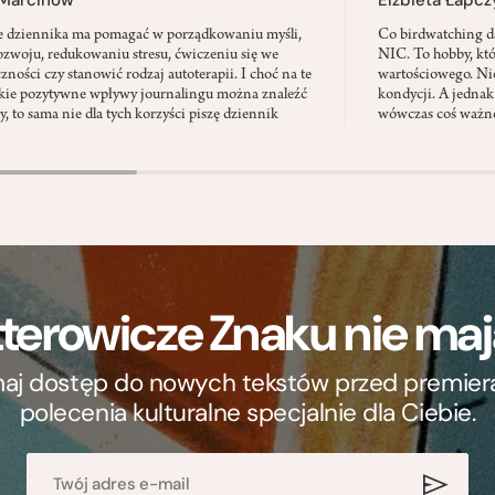
e dziennika ma pomagać w porządkowaniu myśli,
Co birdwatching d
zwoju, redukowaniu stresu, ćwiczeniu się we
NIC. To hobby, kt
zności czy stanowić rodzaj autoterapii. I choć na te
wartościowego. Nie
kie pozytywne wpływy journalingu można znaleźć
kondycji. A jednak
, to sama nie dla tych korzyści piszę dziennik
wówczas coś ważne
terowicze Znaku nie m
ymaj dostęp do nowych tekstów przed premierą, 
polecenia kulturalne specjalnie dla Ciebie.