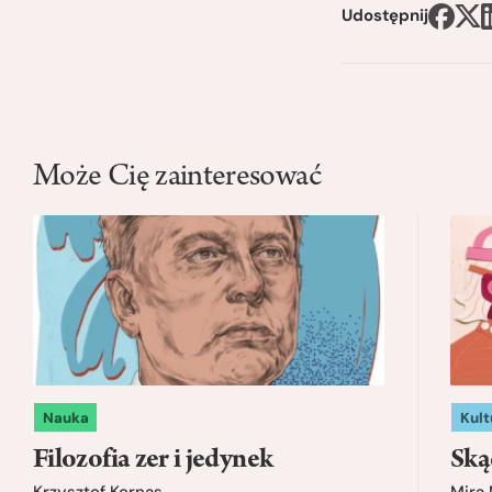
Udostępnij
Może Cię zainteresować
Nauka
Kult
Filozofia zer i jedynek
Ską
Krzysztof Kornas
Mira