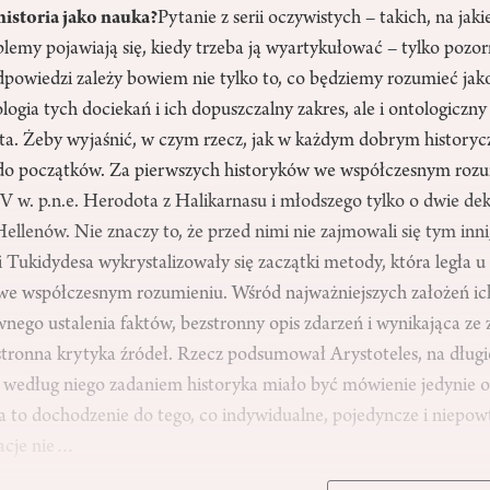
istoria jako nauka?
Pytanie z serii oczywistych – takich, na jak
lemy pojawiają się, kiedy trzeba ją wyartykułować – tylko pozor
powiedzi zależy bowiem nie tylko to, co będziemy rozumieć jak
ogia tych dociekań i ich dopuszczalny zakres, ale i ontologiczny 
a. Żeby wyjaśnić, w czym rzecz, jak w każdym dobrym history
do początków. Za pierwszych historyków we współczesnym rozu
V w. p.n.e. Herodota z Halikarnasu i młodszego tylko o dwie de
Hellenów. Nie znaczy to, że przed nimi nie zajmowali się tym inn
 Tukidydesa wykrystalizowały się zaczątki metody, która legła 
i we współczesnym rozumieniu. Wśród najważniejszych założeń ic
wnego ustalenia faktów, bezstronny opis zdarzeń i wynikająca ze
tronna krytyka źródeł. Rzecz podsumował Arystoteles, na długie 
: według niego zadaniem historyka miało być mówienie jedynie o
ia to dochodzenie do tego, co indywidualne, pojedyncze i niepow
lacje nie…