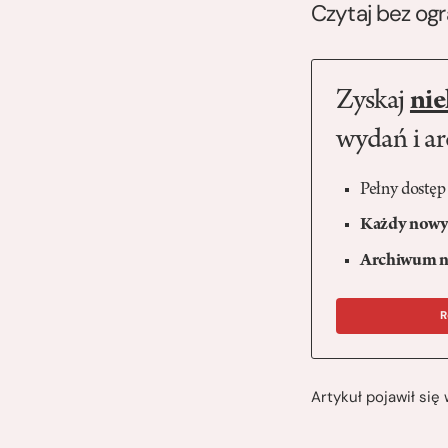
Czytaj bez og
Zyskaj
nie
wydań i a
Pełny dostęp
Każdy nowy 
Archiwum n
R
Artykuł pojawił si