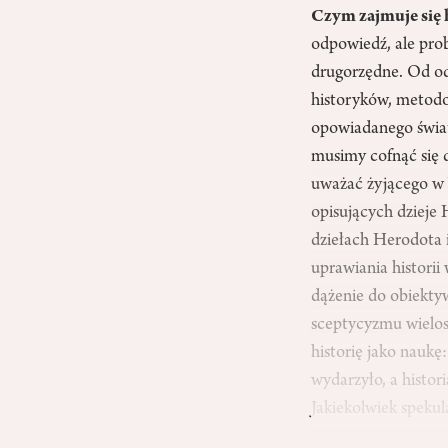
Czym zajmuje się h
odpowiedź, ale prob
drugorzędne. Od od
historyków, metodol
opowiadanego świat
musimy cofnąć się 
uważać żyjącego w 
opisujących dzieje 
dziełach Herodota i
uprawiania histori
dążenie do obiekty
sceptycyzmu wielos
historię jako naukę
wydarzyło, a histor
Jakiekolwiek speku