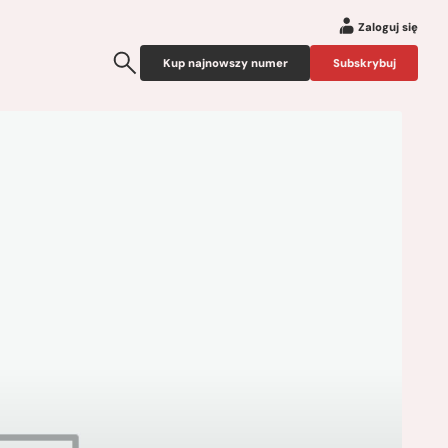
Zaloguj się
Kup najnowszy numer
Subskrybuj