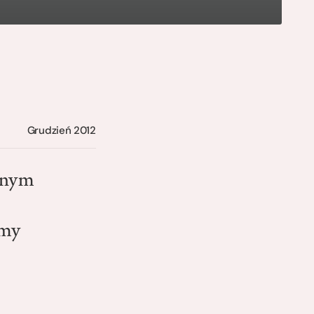
Grudzień 2012
anym
imy