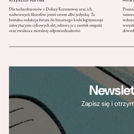
Dla technobaronów z Doliny Krzemowej oraz ich
Pisani
nadwornych filozofów jesteś zerem albo jedynką. Ta
samoro
brutalna redukcja świata do binarnego kodu legitymizuje
wdzięc
autorytaryzm cyfrowych elit, odziera je z resztek empatii
wszyst
oraz zwalnia z moralnej odpowiedzialności
dowody
Newslet
Zapisz się i otrz