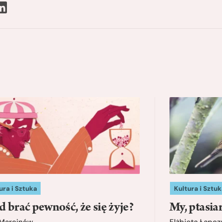
ura i Sztuka
Kultura i Sztuk
d brać pewność, że się żyje?
My, ptasia
 Marcinów
Elżbieta Łapc