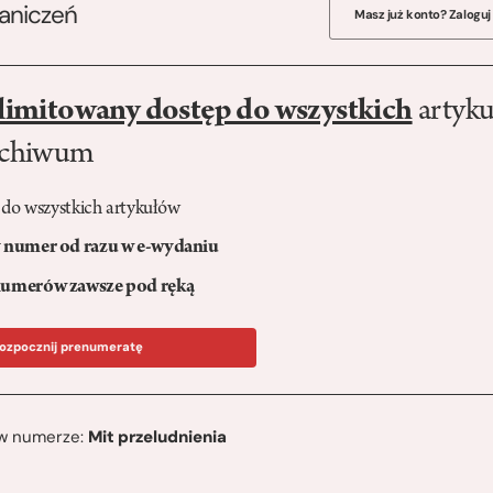
raniczeń
Masz już konto? Zaloguj
limitowany dostęp do wszystkich
artyku
rchiwum
 do wszystkich artykułów
numer od razu w e-wydaniu
umerów zawsze pod ręką
ozpocznij prenumeratę
ę w numerze:
Mit przeludnienia