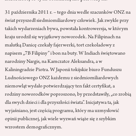
31 października 2011 r. – tego dnia wedle szacunków ONZ na
świat przyszedł siedmiomiliardowy człowiek. Jak zwykle przy
takich wydarzeniach bywa, powstała kontrowersja, w którym
kraju urodził się wyjątkowy noworodek. Na Filipinach na
malutką Danicę czekały fajerwerki, tort czekoladowy z
napisem „7B Filipiny” i bon na buty. W Indiach świętowano
narodziny Nargis, na Kamczatce Aleksandra, a w
Kaliningradzie Piotra. W Japonii tokijskie biuro Funduszu
Ludnościowego ONZ każdemu z siedmiomiliardowych
niemowląt wydało potwierdzający ten fakt certyfikat, a
rodziny noworodków poproszono, by przedstawiły, „co zrobią
dla swych dzieci i dla przyszłości świata”. Inicjatywa ta, jak
wyjaśniano, jest częścią programu, który ma uzmysłowić
opinii publicznej, jak wiele wyzwań wiąże się z szybkim
wzrostem demograficznym.