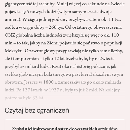
gigantyczność tej rachuby. Mniej więcej co sekundę na świecie
pojawia się 5 nowych ludzi (w tym samym czasie dwoje
umiera). W ciągu jednej godziny przybywa zatem ok. 11 tys.
osób, a w ciągu doby – 260 tys. Od ostatniego obwieszczenia
ONZ globalna liczba ludności zwiększyła się więc o ok. 110
mln – to tak, jakby na Ziemi pojawiło się państwo o populacji
Meksyku. O zawrót głowy przyprawiają nie tylko same liczby,
ale i tempo zmian – tylko 12 lat trzeba było, by na świecie
przybył aż miliard ludzi. Rzut oka na historię pokazuje, jak
szybko glob niczym kula śniegowa przybierał z każdym swym
obrotem. Jeszcze w 1800 r. zamieszkiwało go około miliarda
ludzi. Po 127 latach, w 1927 r., były to już 2 mld. Na kolejny
potrzeba było 33 lat…
Czytaj bez ograniczeń
Zyskaj
nielimitowany dostęp do wszystkich
artykułów,