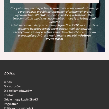
Chcę otrzymywać na podany przeze mnie adres e-mail informacje
o promocjach, produktach, usługach oferowanych przez
wydawnictwo SIW ZNAK sp. z o.o. z siedzibą w Krakowie. Mam
świadomość, że zgoda jest dobrowolna i mogę ją w każdej chwili
wycofać.
Administratorem danych osobowych jest SIW ZNAK sp. z o.o., dane
osobowe będą przetwarzane w celach marketingowych.
Szczegółowe zasady przetwarzania danych osobowych, w tym
przysługujących Ci prawach, można znaleźć w
Polityce
Prywatności
.
ZNAK
O nas
Dla autorów
Dla reklamodawców
Kontakt
Gdzie mogę kupić ZNAK?
Regulamin
Polityka prywatności