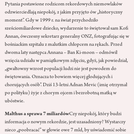
Pytania postawione rodzicom rekordowych niemowlaków
odzwierciedlają niepokój, z jakim przyjęto ów „historyczny
moment”. Gdy w 1999 r. na świat przychodziło
sześciomiliardowe dziecko, wydarzenie to świętował sam Kofi
Annan, ówczesny sekretarz generalny ONZ, fotografując się w
bośniackim szpitalu z malutkim chłopcem na rękach. Przed
dwoma laty następca Annana – Ban Ki-moon – odmówił
wzięcia udziału w pamiątkowym zdjęciu, gdyż, jak powiedział,
„gwałtowny wzrost populacji ludzi nie jest powodem do
świętowania. Oznacza to bowiem więcej głodujących i
chorujących osób”. Dziś 13-letni Adnan Mevic (imię otrzymał
po polityku) żyje z chorym ojcem i bezrobotną matką w
ubóstwie.
Malthus a sprawa 7 miliardów
Czy niepokój, który budzi
informacja o nowym rekordzie, jest uzasadniony? Wystarczy
nieco „poobracać” w głowie owe 7 mld, by uświadomić sobie