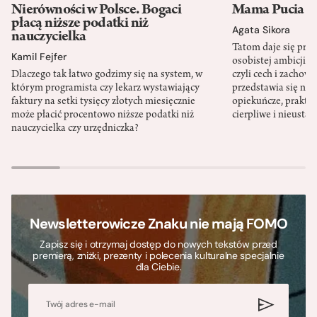
Nierówności w Polsce. Bogaci
Mama Pucia się
płacą niższe podatki niż
Agata Sikora
nauczycielka
Tatom daje się pra
Kamil Fejfer
osobistej ambicji, 
Dlaczego tak łatwo godzimy się na system, w
czyli cech i zachow
którym programista czy lekarz wystawiający
przedstawia się nat
faktury na setki tysięcy złotych miesięcznie
opiekuńcze, praktyc
może płacić procentowo niższe podatki niż
cierpliwe i nieusta
nauczycielka czy urzędniczka?
Newsletterowicze Znaku nie mają FOMO
Zapisz się i otrzymaj dostęp do nowych tekstów przed
premierą, zniżki, prezenty i polecenia kulturalne specjalnie
dla Ciebie.