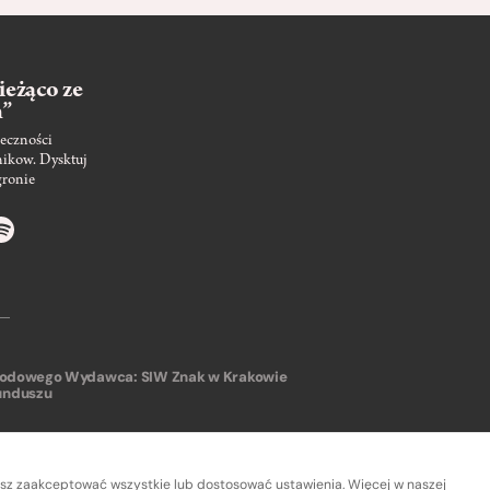
ieżąco ze
m”
eczności
nikow. Dysktuj
gronie
arodowego
Wydawca: SIW Znak w Krakowie
unduszu
sz zaakceptować wszystkie lub dostosować ustawienia. Więcej w naszej