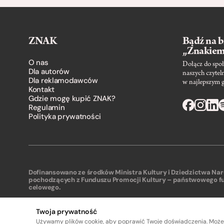
ZNAK
Bądź na b
„Znakie
O nas
Dołącz do społ
Dla autorów
naszych czytel
Dla reklamodawców
w najlepszym 
Kontakt
Gdzie mogę kupić ZNAK?
Regulamin
Polityka prywatności
Dofinansowano ze środków Ministra Kultury i Dziedzictwa N
pochodzących z Funduszu Promocji Kultury – państwowego f
celowego.
Twoja prywatność
Używamy plików cookie, aby poprawić Twoje doświadczenia. Może