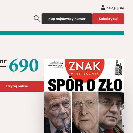
Zaloguj się
Kup najnowszy numer
Subskrybuj
690
nr
Czytaj online