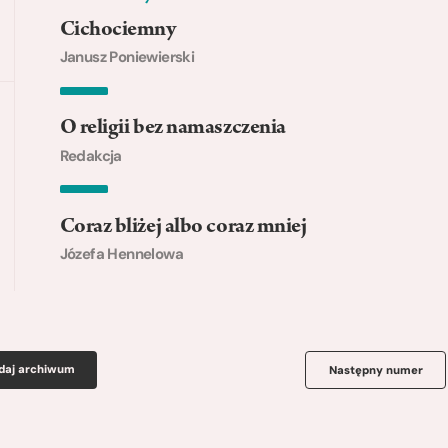
Cichociemny
Janusz Poniewierski
O religii bez namaszczenia
Redakcja
Coraz bliżej albo coraz mniej
Józefa Hennelowa
daj archiwum
Następny numer