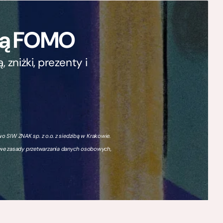
ają FOMO
zniżki, prezenty i
 SIW ZNAK sp. z o.o. z siedzibą w Krakowie.
owe zasady przetwarzania danych osobowych,