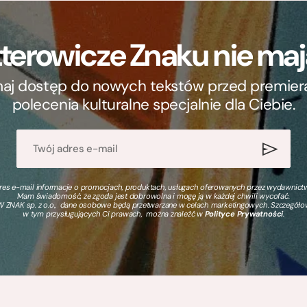
terowicze Znaku nie m
ymaj dostęp do nowych tekstów przed premierą, 
polecenia kulturalne specjalnie dla Ciebie.
s e-mail informacje o promocjach, produktach, usługach oferowanych przez wydawnictwo
Mam świadomość, że zgoda jest dobrowolna i mogę ją w każdej chwili wycofać.
 ZNAK sp. z o.o., dane osobowe będą przetwarzane w celach marketingowych. Szczegół
w tym przysługujących Ci prawach, można znaleźć w
Polityce Prywatności
.