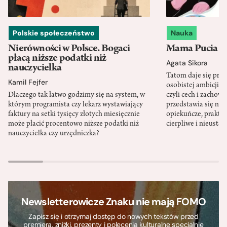
Polskie społeczeństwo
Nauka
Nierówności w Polsce. Bogaci
Mama Pucia się
płacą niższe podatki niż
Agata Sikora
nauczycielka
Tatom daje się pra
Kamil Fejfer
osobistej ambicji, 
Dlaczego tak łatwo godzimy się na system, w
czyli cech i zachow
którym programista czy lekarz wystawiający
przedstawia się nat
faktury na setki tysięcy złotych miesięcznie
opiekuńcze, praktyc
może płacić procentowo niższe podatki niż
cierpliwe i nieusta
nauczycielka czy urzędniczka?
Newsletterowicze Znaku nie mają FOMO
Zapisz się i otrzymaj dostęp do nowych tekstów przed
premierą, zniżki, prezenty i polecenia kulturalne specjalnie