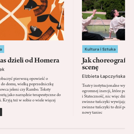
a
Kultura i Sztuka
as dzieli od Homera
Jak choreografia
scenę
ek
Elżbieta Łapczyńska
baczyć pierwszą opowieść o
 do domu, wielką poprzedniczkę
Teatry instytucjonalne wyobra
Łowca jeleni czy Rambo. Teksty
ogromnej inercji, które ponad 
sztą jako narzędzie terapeutyczne do
i Stateczność, nic więc dziwne
. Kryją też w sobie o wiele więcej
zwinne tuńczyki wywijają zach
zwinne tuńczyki to dziś perfor
nowy taniec