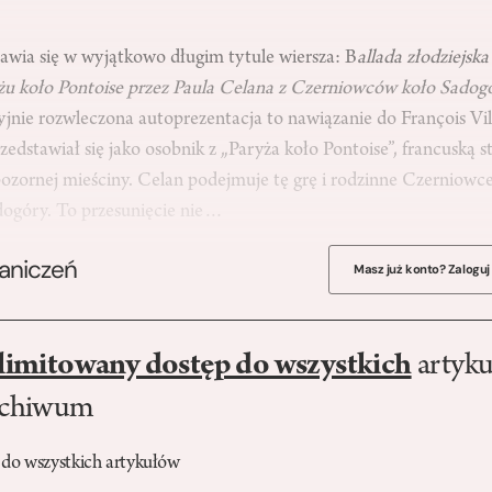
awia się w wyjątkowo długim tytule wiersza: B
allada złodziejsk
u koło Pontoise przez Paula Celana z Czerniowców koło Sadog
yjnie rozwleczona autoprezentacja to nawiązanie do François Vil
zedstawiał się jako osobnik z „Paryża koło Pontoise”, francuską s
pozornej mieściny. Celan podejmuje tę grę i rodzinne Czerniowc
adogóry. To przesunięcie nie…
raniczeń
Masz już konto? Zaloguj
limitowany dostęp do wszystkich
artyku
rchiwum
 do wszystkich artykułów