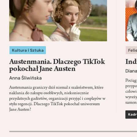
Kultura i Sztuka
Feli
Austenmania. Dlaczego TikTok
Ind
pokochał Jane Austen
Dian
Anna Śliwińska
Pociąg
przypo
Austenmania graniczy dziś niemal z szaleństwem, które
człowi
nakłania do zakupu osobliwych, niekoniecznie
wyreży
przydatnych gadżetów, organizacji przyjęć i cosplayów w
samon
stylu regencji. Dlaczego TikTok pokochał uniwersum
Jane Austen?
Kadr