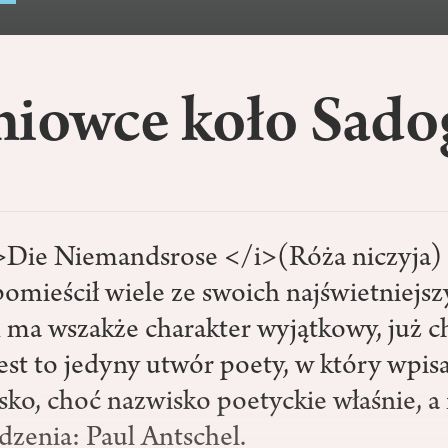
niowce koło Sado
Die Niemandsrose </i>(Róża niczyja) 
omieścił wiele ze swoich najświetniejsz
h ma wszakże charakter wyjątkowy, już 
jest to jedyny utwór poety, w który wpisa
sko, choć nazwisko poetyckie właśnie, a 
dzenia: Paul Antschel.