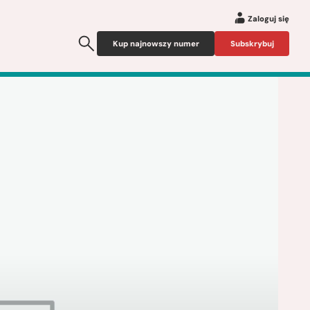
Zaloguj się
Kup najnowszy numer
Subskrybuj