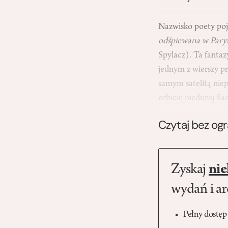
Nazwisko poety poj
odśpiewana w Paryż
Spylacz). Ta fantaz
jednym z wierszy pr
samym satelitą nie
orbicie niedużej S
Czytaj bez og
Zyskaj
nie
wydań i a
Pełny dostęp