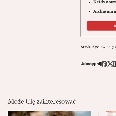
Każdy nowy 
Archiwum n
R
Artykuł pojawił si
Udostępnij
Może Cię zainteresować