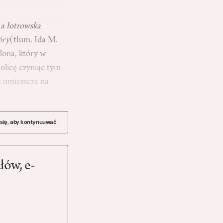
a a łotrowska
óry
(tłum. Ida M.
lona, który w
tolicę czyniąc tym
e umieszcza na
 się, aby kontynuuwać
łów, e-