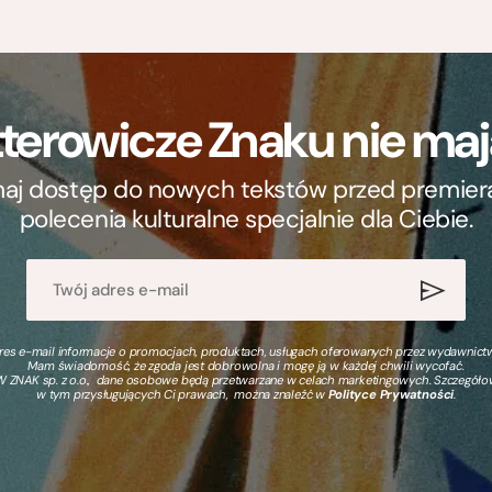
terowicze Znaku nie m
ymaj dostęp do nowych tekstów przed premierą, 
polecenia kulturalne specjalnie dla Ciebie.
s e-mail informacje o promocjach, produktach, usługach oferowanych przez wydawnictwo
Mam świadomość, że zgoda jest dobrowolna i mogę ją w każdej chwili wycofać.
 ZNAK sp. z o.o., dane osobowe będą przetwarzane w celach marketingowych. Szczegół
w tym przysługujących Ci prawach, można znaleźć w
Polityce Prywatności
.