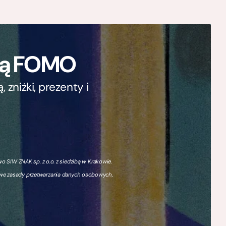
ają FOMO
zniżki, prezenty i
 SIW ZNAK sp. z o.o. z siedzibą w Krakowie.
owe zasady przetwarzania danych osobowych,