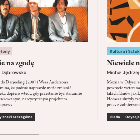
etony
Kultura i Sztuk
ie na zgodę
Niewiele n
a Dąbrowska
Michał Jędrzej
 do Darjeeling (2007) Wesa Andersona
Można w Odysei zo
mina, że podróż naprawdę może zmienić
powrocie weterana
eka dopiero wtedy, gdy przestanie być starannie
takich filmów jak 
serowanym, narcystycznym projektem
Homera służyły zre
aprawy
pracy z żołnierzami
y znaki szczególne
Illiada
Odyseja