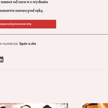
numer od razu w e-wydaniu
umerów zawsze pod ręką
ozpocznij prenumeratę
ę w numerze:
Spór o zło