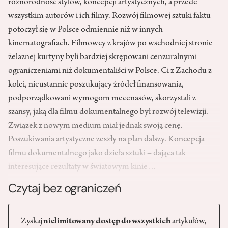
różnorodność stylów, koncepcji artystycznych, a przede
wszystkim autorów i ich filmy. Rozwój filmowej sztuki faktu
potoczył się w Polsce odmiennie niż w innych
kinematografiach. Filmowcy z krajów po wschodniej stronie
żelaznej kurtyny byli bardziej skrępowani cenzuralnymi
ograniczeniami niż dokumentaliści w Polsce. Ci z Zachodu z
kolei, nieustannie poszukujący źródeł finansowania,
podporządkowani wymogom mecenasów, skorzystali z
szansy, jaką dla filmu dokumentalnego był rozwój telewizji.
Związek z nowym medium miał jednak swoją cenę.
Poszukiwania artystyczne zeszły na plan dalszy. Koncepcja
filmu dokumentalnego jako dzieła sztuki – dająca tak
interesujące rezultaty w światowym kinie…
Czytaj bez ograniczeń
Zyskaj
nielimitowany dostęp do wszystkich
artykułów,