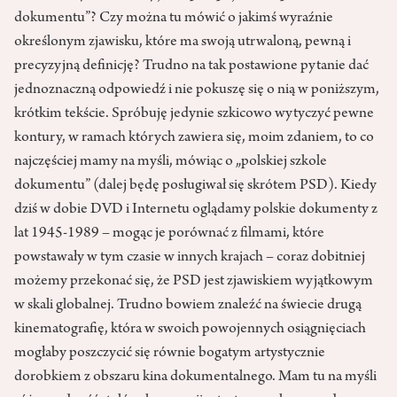
dokumentu”? Czy można tu mówić o jakimś wyraźnie
określonym zjawisku, które ma swoją utrwaloną, pewną i
precyzyjną definicję? Trudno na tak postawione pytanie dać
jednoznaczną odpowiedź i nie pokuszę się o nią w poniższym,
krótkim tekście. Spróbuję jedynie szkicowo wytyczyć pewne
kontury, w ramach których zawiera się, moim zdaniem, to co
najczęściej mamy na myśli, mówiąc o „polskiej szkole
dokumentu” (dalej będę posługiwał się skrótem PSD). Kiedy
dziś w dobie DVD i Internetu oglądamy polskie dokumenty z
lat 1945-1989 – mogąc je porównać z filmami, które
powstawały w tym czasie w innych krajach – coraz dobitniej
możemy przekonać się, że PSD jest zjawiskiem wyjątkowym
w skali globalnej. Trudno bowiem znaleźć na świecie drugą
kinematografię, która w swoich powojennych osiągnięciach
mogłaby poszczycić się równie bogatym artystycznie
dorobkiem z obszaru kina dokumentalnego. Mam tu na myśli