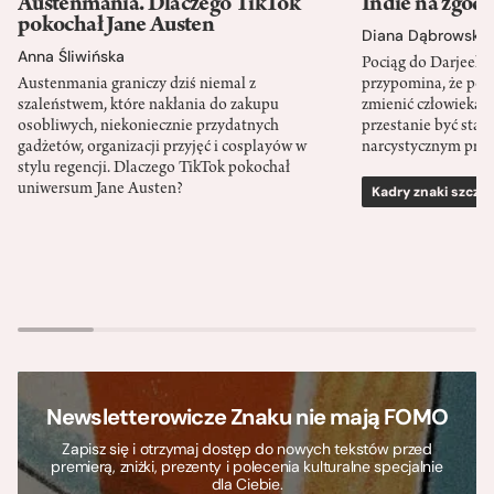
Austenmania. Dlaczego TikTok
Indie na zgod
pokochał Jane Austen
Diana Dąbrowska
Anna Śliwińska
Pociąg do Darjeeli
Austenmania graniczy dziś niemal z
przypomina, że po
szaleństwem, które nakłania do zakupu
zmienić człowieka d
osobliwych, niekoniecznie przydatnych
przestanie być sta
gadżetów, organizacji przyjęć i cosplayów w
narcystycznym pro
stylu regencji. Dlaczego TikTok pokochał
uniwersum Jane Austen?
Kadry znaki szcze
Newsletterowicze Znaku nie mają FOMO
Zapisz się i otrzymaj dostęp do nowych tekstów przed
premierą, zniżki, prezenty i polecenia kulturalne specjalnie
dla Ciebie.