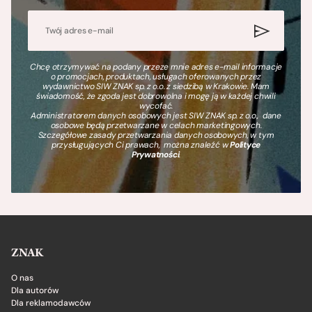
Chcę otrzymywać na podany przeze mnie adres e-mail informacje
o promocjach, produktach, usługach oferowanych przez
wydawnictwo SIW ZNAK sp. z o.o. z siedzibą w Krakowie. Mam
świadomość, że zgoda jest dobrowolna i mogę ją w każdej chwili
wycofać.
Administratorem danych osobowych jest SIW ZNAK sp. z o.o., dane
osobowe będą przetwarzane w celach marketingowych.
Szczegółowe zasady przetwarzania danych osobowych, w tym
przysługujących Ci prawach, można znaleźć w
Polityce
Prywatności
.
ZNAK
O nas
Dla autorów
Dla reklamodawców