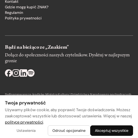
Kontakt
Gdzie mogę kupić ZNAK?
Regulamin
Polityka prywatności
Bądź na bieżąco ze „Znakiem”
Dołącz do społeczności naszych czytelnikow. Dysktuj w najlepszym
gronie
Dofinansowano ze środków Ministra Kultury i Dziedzictwa Narodowego pochodzących
z Funduszu Promocji Kultury – państwowego funduszu celowego.
Twoja prywatność
Używamy plików cookie, aby poprawić Twoje doświadczenia. Możesz
zaakceptować wszystkie lub dostosować ustawienia. Więcej w naszej
polityce prywatności
.
A
A
Wydawca: SIW Znak w Krakowie
Ustawienia
Odrzuć opcjonalne
Akceptuj wszystkie