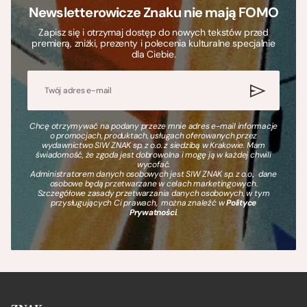
Newsletterowicze Znaku nie mają FOMO
Zapisz się i otrzymaj dostęp do nowych tekstów przed
premierą, zniżki, prezenty i polecenia kulturalne specjalnie
dla Ciebie.
Chcę otrzymywać na podany przeze mnie adres e-mail informacje
o promocjach, produktach, usługach oferowanych przez
wydawnictwo SIW ZNAK sp. z o.o. z siedzibą w Krakowie. Mam
świadomość, że zgoda jest dobrowolna i mogę ją w każdej chwili
wycofać.
Administratorem danych osobowych jest SIW ZNAK sp. z o.o., dane
osobowe będą przetwarzane w celach marketingowych.
Szczegółowe zasady przetwarzania danych osobowych, w tym
przysługujących Ci prawach, można znaleźć w
Polityce
Prywatności
.