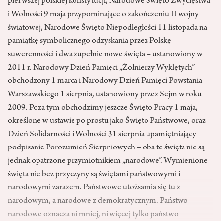
pierwszej polskiej konstytucji, Narodowe Święto Zwycięstwa
i Wolności 9 maja przypominające o zakończeniu II wojny
światowej, Narodowe Święto Niepodległości 11 listopada na
pamiątkę symbolicznego odzyskania przez Polskę
suwerenności i dwa zupełnie nowe święta – ustanowiony w
2011 r. Narodowy Dzień Pamięci „Żołnierzy Wyklętych”
obchodzony 1 marca i Narodowy Dzień Pamięci Powstania
Warszawskiego 1 sierpnia, ustanowiony przez Sejm w roku
2009. Poza tym obchodzimy jeszcze Święto Pracy 1 maja,
określone w ustawie po prostu jako Święto Państwowe, oraz
Dzień Solidarności i Wolności 31 sierpnia upamiętniający
podpisanie Porozumień Sierpniowych – oba te święta nie są
jednak opatrzone przymiotnikiem „narodowe”. Wymienione
święta nie bez przyczyny są świętami państwowymi i
narodowymi zarazem. Państwowe utożsamia się tu z
narodowym, a narodowe z demokratycznym. Państwo
narodowe oznacza ni mniej, ni więcej tylko państwo