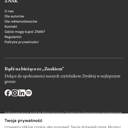
ZNAK
O nas
Dla autorów
Dla reklamodawców
Kontakt
Gdzie mogę kupić ZNAK?
Regulamin
Polityka prywatności
Bądź na bieżąco ze „Znakiem”
Dołącz do społeczności naszych czytelnikow. Dysktuj w najlepszym
gronie
Dofinansowano ze środków Ministra Kultury i Dziedzictwa Narodowego pochodzących
z Funduszu Promocji Kultury – państwowego funduszu celowego.
Twoja prywatność
Używamy plików cookie, aby poprawić Twoje doświadczenia. Możesz