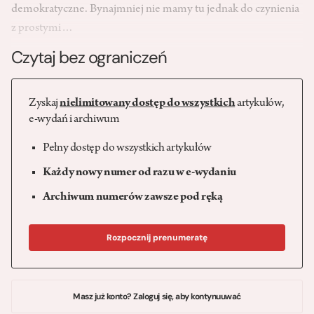
demokratyczne. Bynajmniej nie mamy tu jednak do czynienia
z prostymi…
Czytaj bez ograniczeń
Zyskaj
nielimitowany dostęp do wszystkich
artykułów,
e-wydań i archiwum
Pełny dostęp do wszystkich artykułów
Każdy nowy numer od razu w e-wydaniu
Archiwum numerów zawsze pod ręką
Rozpocznij prenumeratę
Masz już konto? Zaloguj się, aby kontynuuwać