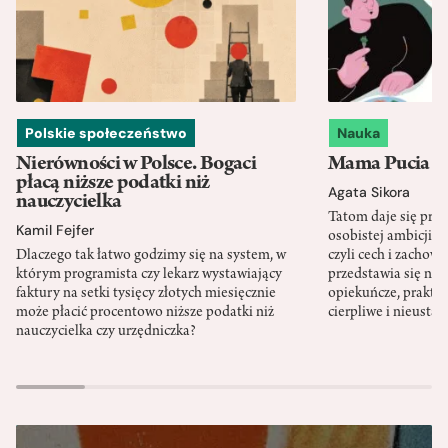
Polskie społeczeństwo
Nauka
Nierówności w Polsce. Bogaci
Mama Pucia się
płacą niższe podatki niż
Agata Sikora
nauczycielka
Tatom daje się pra
Kamil Fejfer
osobistej ambicji, 
Dlaczego tak łatwo godzimy się na system, w
czyli cech i zachow
którym programista czy lekarz wystawiający
przedstawia się nat
faktury na setki tysięcy złotych miesięcznie
opiekuńcze, praktyc
może płacić procentowo niższe podatki niż
cierpliwe i nieusta
nauczycielka czy urzędniczka?