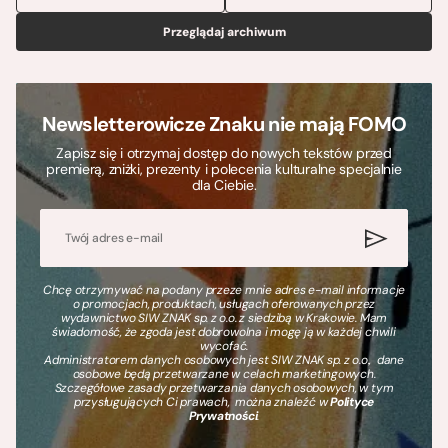
Przeglądaj archiwum
Newsletterowicze Znaku nie mają FOMO
Zapisz się i otrzymaj dostęp do nowych tekstów przed
premierą, zniżki, prezenty i polecenia kulturalne specjalnie
dla Ciebie.
Chcę otrzymywać na podany przeze mnie adres e-mail informacje
o promocjach, produktach, usługach oferowanych przez
wydawnictwo SIW ZNAK sp. z o.o. z siedzibą w Krakowie. Mam
świadomość, że zgoda jest dobrowolna i mogę ją w każdej chwili
wycofać.
Administratorem danych osobowych jest SIW ZNAK sp. z o.o., dane
osobowe będą przetwarzane w celach marketingowych.
Szczegółowe zasady przetwarzania danych osobowych, w tym
przysługujących Ci prawach, można znaleźć w
Polityce
Prywatności
.