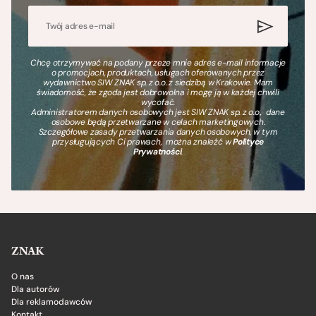
Chcę otrzymywać na podany przeze mnie adres e-mail informacje
o promocjach, produktach, usługach oferowanych przez
wydawnictwo SIW ZNAK sp. z o.o. z siedzibą w Krakowie. Mam
świadomość, że zgoda jest dobrowolna i mogę ją w każdej chwili
wycofać.
Administratorem danych osobowych jest SIW ZNAK sp. z o.o., dane
osobowe będą przetwarzane w celach marketingowych.
Szczegółowe zasady przetwarzania danych osobowych, w tym
przysługujących Ci prawach, można znaleźć w
Polityce
Prywatności
.
ZNAK
O nas
Dla autorów
Dla reklamodawców
Kontakt