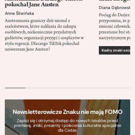
pokochał Jane Austen
Diana Dąbrowska
Anna Śliwińska
Pociąg do Darjeeli
Austenmania graniczy dziś niemal z
przypomina, że po
szaleństwem, które nakłania do zakupu
zmienić człowieka d
osobliwych, niekoniecznie przydatnych
przestanie być sta
gadżetów, organizacji przyjęć i cosplayów w
narcystycznym pro
stylu regencji. Dlaczego TikTok pokochał
uniwersum Jane Austen?
Kadry znaki szcze
Newsletterowicze Znaku nie mają FOMO
Zapisz się i otrzymaj dostęp do nowych tekstów przed
premierą, zniżki, prezenty i polecenia kulturalne specjalnie
dla Ciebie.