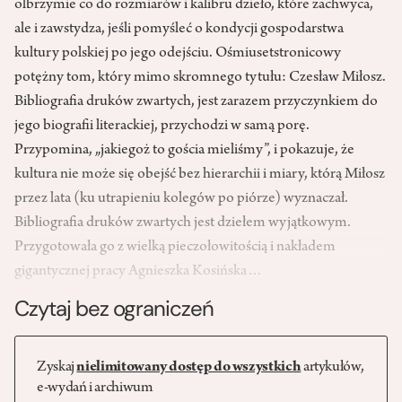
olbrzymie co do rozmiarów i kalibru dzieło, które zachwyca,
ale i zawstydza, jeśli pomyśleć o kondycji gospodarstwa
kultury polskiej po jego odejściu. Ośmiusetstronicowy
potężny tom, który mimo skromnego tytułu: Czesław Miłosz.
Bibliografia druków zwartych, jest zarazem przyczynkiem do
jego biografii literackiej, przychodzi w samą porę.
Przypomina, „jakiegoż to gościa mieliśmy”, i pokazuje, że
kultura nie może się obejść bez hierarchii i miary, którą Miłosz
przez lata (ku utrapieniu kolegów po piórze) wyznaczał.
Bibliografia druków zwartych jest dziełem wyjątkowym.
Przygotowała go z wielką pieczołowitością i nakładem
gigantycznej pracy Agnieszka Kosińska…
Czytaj bez ograniczeń
Zyskaj
nielimitowany dostęp do wszystkich
artykułów,
e-wydań i archiwum