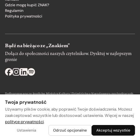
Gdzie mogę kupić ZNAK?
Regulamin
Polityka prywatności
Bądź na bieżąco ze „Znakiem”
Dołącz do społeczności naszych czytelnikow. Dysktuj w najlepszym
gronie
Dofinansowano ze środków Ministra Kultury i Dziedzictwa Narodowego pochodzących
z Funduszu Promocji Kultury – państwowego funduszu celowego.
Twoja prywatność
Używamy plików cookie, aby poprawić Twoje doświadczenia. Możesz
zaakceptować wszystkie lub dostosować ustawienia. Więcej w naszej
polityce prywatności
.
A
A
Wydawca: SIW Znak w Krakowie
Ustawienia
Odrzuć opcjonalne
Akceptuj wszystkie