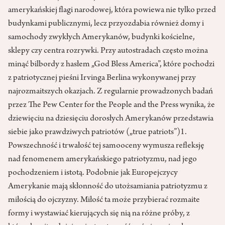
amerykańskiej flagi narodowej, która powiewa nie tylko przed
budynkami publicznymi, lecz przyozdabia również domy i
samochody zwykłych Amerykanów, budynki kościelne,
sklepy czy centra rozrywki. Przy autostradach często można
minąć bilbordy z hasłem „God Bless America”, które pochodzi
z patriotycznej pieśni Irvinga Berlina wykonywanej przy
najrozmaitszych okazjach. Z regularnie prowadzonych badań
przez The Pew Center for the People and the Press wynika, że
dziewięciu na dziesięciu dorosłych Amerykanów przedstawia
siebie jako prawdziwych patriotów („true patriots”)1.
Powszechność i trwałość tej samooceny wymusza refleksję
nad fenomenem amerykańskiego patriotyzmu, nad jego
pochodzeniem i istotą. Podobnie jak Europejczycy
Amerykanie mają skłonność do utożsamiania patriotyzmu z
miłością do ojczyzny. Miłość ta może przybierać rozmaite
formy i wystawiać kierujących się nią na różne próby, z