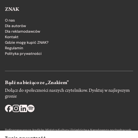
ZNAK
O nas
Dla autorów
Dla reklamodawców
Kontakt
Gdzie mogę kupić ZNAK?
Regulamin
Polityka prywatności
Bądź na bieżąco ze „Znakiem”
Dołącz do społeczności naszych czytelnikow. Dysktuj w najlepszym
gronie
Dofinansowano ze środków Ministra Kultury i Dziedzictwa Narodowego pochodzących
z Funduszu Promocji Kultury – państwowego funduszu celowego.