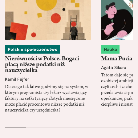
Polskie społeczeństwo
Nauka
Nierówności w Polsce. Bogaci
Mama Pucia się
płacą niższe podatki niż
Agata Sikora
nauczycielka
Tatom daje się pra
Kamil Fejfer
osobistej ambicji, 
Dlaczego tak łatwo godzimy się na system, w
czyli cech i zachow
którym programista czy lekarz wystawiający
przedstawia się nat
faktury na setki tysięcy złotych miesięcznie
opiekuńcze, praktyc
może płacić procentowo niższe podatki niż
cierpliwe i nieusta
nauczycielka czy urzędniczka?