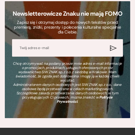
Newsletterowicze Znaku nie mają FOMO
Zapisz się i otrzymaj dostęp do nowych tekstów przed
premierą, zniżki, prezenty i polecenia kulturalne specjalnie
dla Ciebie.
Chcę otrzymywać na podany przeze mnie adres e-mail informacje
o promocjach, produktach, usługach oferowanych przez
wydawnictwo SIW ZNAK sp. z o.o. z siedzibą w Krakowie. Mam
świadomość, że zgoda jest dobrowolna i mogę ją w każdej chwili
wycofać.
Administratorem danych osobowych jest SIW ZNAK sp. z o.o., dane
osobowe będą przetwarzane w celach marketingowych.
Szczegółowe zasady przetwarzania danych osobowych, w tym
przysługujących Ci prawach, można znaleźć w
Polityce
Prywatności
.