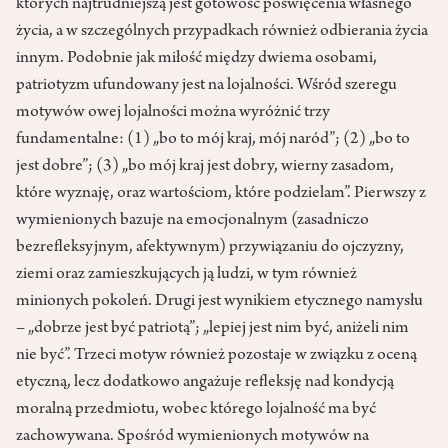
których najtrudniejszą jest gotowość poświęcenia własnego
życia, a w szczególnych przypadkach również odbierania życia
innym. Podobnie jak miłość między dwiema osobami,
patriotyzm ufundowany jest na lojalności. Wśród szeregu
motywów owej lojalności można wyróżnić trzy
fundamentalne: (1) „bo to mój kraj, mój naród”; (2) „bo to
jest dobre”; (3) „bo mój kraj jest dobry, wierny zasadom,
które wyznaję, oraz wartościom, które podzielam”. Pierwszy z
wymienionych bazuje na emocjonalnym (zasadniczo
bezrefleksyjnym, afektywnym) przywiązaniu do ojczyzny,
ziemi oraz zamieszkujących ją ludzi, w tym również
minionych pokoleń. Drugi jest wynikiem etycznego namysłu
– „dobrze jest być patriotą”; „lepiej jest nim być, aniżeli nim
nie być”. Trzeci motyw również pozostaje w związku z oceną
etyczną, lecz dodatkowo angażuje refleksję nad kondycją
moralną przedmiotu, wobec którego lojalność ma być
zachowywana. Spośród wymienionych motywów na