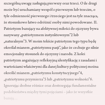
szczególną uwagę zasługują pierwszy oraz trzeci. O ile drugi
może być uruchamiany wespół z pierwszym lub trzecim, o
tyle odmienność pierwszego i trzeciego jest na tyle znacząca,
że stosunkowo łatwo odróżnić osoby nimi powodowane. II.
Patriotyzm bazujący na afektywnej miłości do ojczyzny bywa
nazywany „patriotyzmem instynktownym”2 lub
„naturalnym”3. W moim tekście patriotyzm tego typu będę
określał mianem „patriotyzmu pasji”, jako że cechuje go silnie
emocjonalny stosunek do ojczyzny i narodu. Z kolei
patriotyzm angażujący refleksyjną identyfikację z zasadami i
wartościami właściwymi dla danej kultury politycznej można
określić mianem „patriotyzmu konstytucyjnego”4,
„patriotyzmu przymierza”5 lub „patriotyzmu wolności”6.
Ignorując drobne różnice oraz dostrzegając fundamentalne
podobieństwa między tymi pojęciami – jako że wszystkie
bazują…